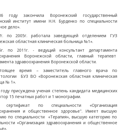
6 году закончила Воронежский государственный
нский институт имени Н.Н. Бурденко по специальности
ное дело».
7г. по 2005г. работала заведующей отделением ГУЗ
ежская областная клиническая больница №1».
5г. по 2011г. - ведущий консультант департамента
оохранения Воронежской области, главный терапевт
амента здравоохранения Воронежской области.
тоящее время – заместитель главного врача по
тологии БУЗ ВО «Воронежская областная клиническая
ца № 1».
 году присуждена ученая степень кандидата медицинских
втор 15 печатных работ и 1 монографии.
 сертификат по специальности «Организация
охранения и общественное здоровье". Имеет высшую
рию по специальности «Терапия», высшую категорию по
льности «Организация здравоохранения и общественное
ье».