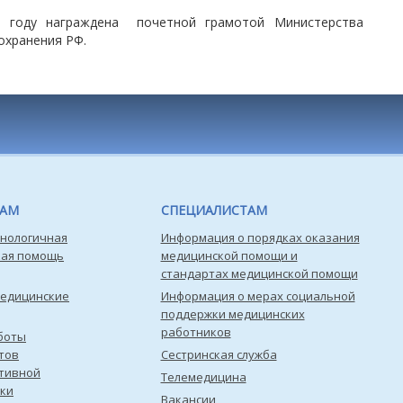
5 году награждена почетной грамотой Министерства
охранения РФ.
ТАМ
СПЕЦИАЛИСТАМ
нологичная
Информация о порядках оказания
кая помощь
медицинской помощи и
стандартах медицинской помощи
медицинские
Информация о мерах социальной
поддержки медицинских
работников
боты
тов
Сестринская служба
тивной
Телемедицина
ки
Вакансии