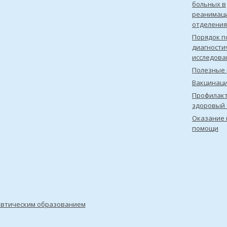
больных в
реанимац
отделения
Порядок п
диагности
исследова
Полезные 
Вакцинац
Профилакт
здоровый 
Оказание 
помощи
евтическим образованием