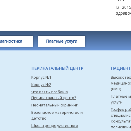
В 201
здраво
иагностика
Платные услуги
ПЕРИНАТАЛЬНЫЙ ЦЕНТР
ПАЦИЕН
Корпус №1
Высокотех
медицинс
Корпус №2
(ВМП)
Что взять с собой в
Платные 
Перинатальный центр?
услуги
Неонатальный скрининг
График ра
Безопасное материнство и
специалис
детство
Консульта
Школа репродуктивного
поликлини