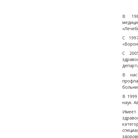
В 198
медици
«Лечеб
С 199
«Ворон
С 200
здрав
департ
В нас
профпа
больни
В 1999
наук. А
Имеет
здраво
катего
специа
здоров