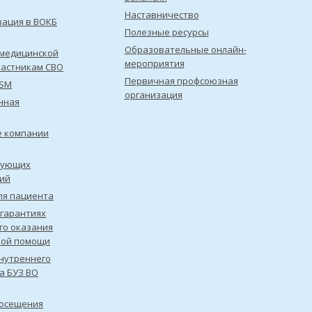
Наставничество
зация в ВОКБ
Полезные ресурсы
Образовательные онлайн-
медицинской
мероприятия
астникам СВО
Первичная профсоюзная
ISM
организация
нная
е компании
рующих
ий
ля пациента
 гарантиях
го оказания
кой помощи
нутреннего
а БУЗ ВО
посещения