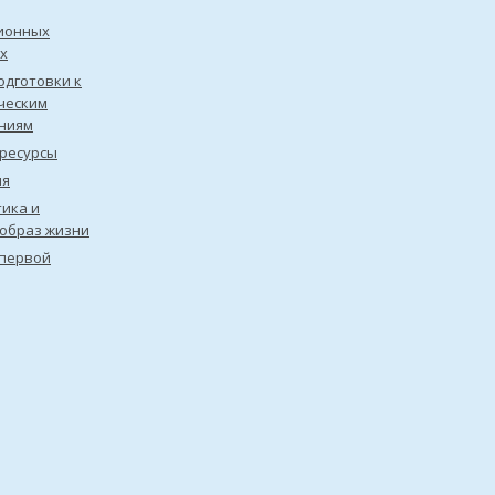
ионных
х
одготовки к
ческим
ниям
ресурсы
ия
ика и
образ жизни
первой