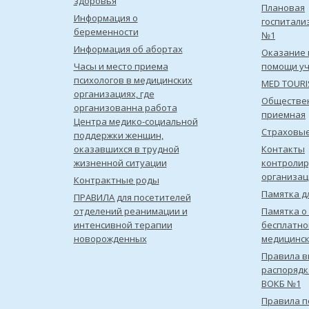
здоровья
Плановая
Информация о
госпитали
беременности
№1
Информация об абортах
Оказание 
Часы и место приема
помощи уч
психологов в медицинских
MED TOUR
организациях, где
Обществе
организованна работа
приемная
Центра медико-социальной
Страховы
поддержки женщин,
оказавшихся в трудной
Контакты
жизненной ситуации
контроли
организац
Контрактные роды
Памятка д
ПРАВИЛА для посетителей
отделений реанимации и
Памятка о
интенсивной терапии
бесплатно
новорожденных
медицинс
Правила в
распорядк
ВОКБ №1
Правила 