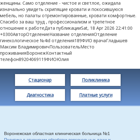
женщины. Само отделение - чистое и светлое, ожидала
изначально увидеть скрипящие кровати и покосившуюся
мебель, но палаты отремонтированные, кровати комфортные.
Спасибо за ваш труд , профессионализм и трепетное
отношение к работеДата публикацииSat, 18 Apr 2026 22:41:00
+0300АвторОтделениеНазвание отделенияОтделение
гинекологическое №4id отделения189ФИО врачаГладышев
Максим ВладимировичПользовательМесто
проживанияВоронежКонтактный
телефон89204069119ФИОЮлия
Стационар
Поликлиника
Диагностика
Платные услуги
Воронежская областная клиническая больница №1
Политика в отношении обработки персональных данных