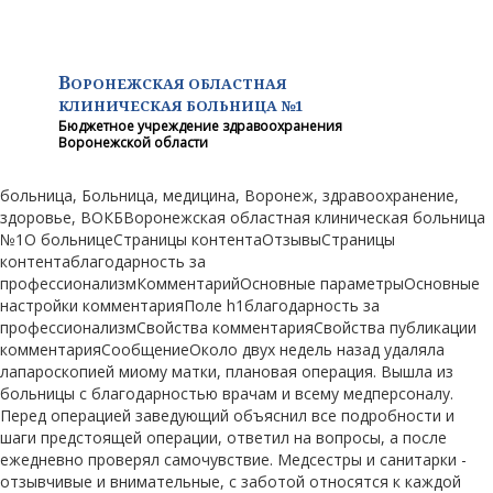
В
ОРОНЕЖСКАЯ ОБЛАСТНАЯ
КЛИНИЧЕСКАЯ
БОЛЬНИЦА №1
Бюджетное учреждение здравоохранения
Воронежской области
больница, Больница, медицина, Воронеж, здравоохранение,
здоровье, ВОКБВоронежская областная клиническая больница
№1О больницеСтраницы контентаОтзывыСтраницы
контентаблагодарность за
профессионализмКомментарийОсновные параметрыОсновные
настройки комментарияПоле h1благодарность за
профессионализмСвойства комментарияСвойства публикации
комментарияСообщениеОколо двух недель назад удаляла
лапароскопией миому матки, плановая операция. Вышла из
больницы с благодарностью врачам и всему медперсоналу.
Перед операцией заведующий объяснил все подробности и
шаги предстоящей операции, ответил на вопросы, а после
ежедневно проверял самочувствие. Медсестры и санитарки -
отзывчивые и внимательные, с заботой относятся к каждой