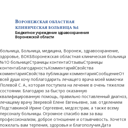
В
ОРОНЕЖСКАЯ ОБЛАСТНАЯ
КЛИНИЧЕСКАЯ
БОЛЬНИЦА №1
Бюджетное учреждение здравоохранения
Воронежской области
больница, Больница, медицина, Воронеж, здравоохранение,
здоровье, ВОКБВоронежская областная клиническая больница
№1О больницеСтраницы контентаОтзывыСтраницы
контентаБлагодарностьКомментарийСвойства
комментарияСвойства публикации комментарияСообщениеОт
всей души хочу поблагодарить лечащего врача моей мамочки
Полевой С. А., которая поступила на лечение в очень тяжелом
состоянии. Благодарю за быстро оказанную
квалифицированную помощь, правильно поставленный диагноз,
лечащему врачу Зверевой Елене Евгеньевне, зав. отделением
Подставкиной Ирине Сергеевне, медсестрам, а также всему
персоналу больницы. Огромное спасибо вам за ваш
профессионализм, доброе отношение и отзывчивость. Хочется
пожелать вам терпения, здоровья и благополучия.Дата