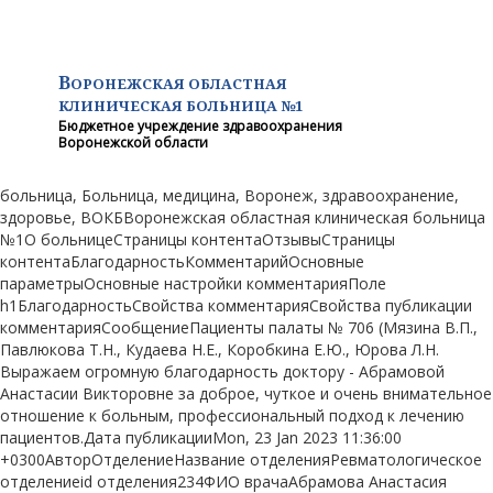
В
ОРОНЕЖСКАЯ ОБЛАСТНАЯ
КЛИНИЧЕСКАЯ
БОЛЬНИЦА №1
Бюджетное учреждение здравоохранения
Воронежской области
больница, Больница, медицина, Воронеж, здравоохранение,
здоровье, ВОКБВоронежская областная клиническая больница
№1О больницеСтраницы контентаОтзывыСтраницы
контентаБлагодарностьКомментарийОсновные
параметрыОсновные настройки комментарияПоле
h1БлагодарностьСвойства комментарияСвойства публикации
комментарияСообщениеПациенты палаты № 706 (Мязина В.П.,
Павлюкова Т.Н., Кудаева Н.Е., Коробкина Е.Ю., Юрова Л.Н.
Выражаем огромную благодарность доктору - Абрамовой
Анастасии Викторовне за доброе, чуткое и очень внимательное
отношение к больным, профессиональный подход к лечению
пациентов.Дата публикацииMon, 23 Jan 2023 11:36:00
+0300АвторОтделениеНазвание отделенияРевматологическое
отделениеid отделения234ФИО врачаАбрамова Анастасия