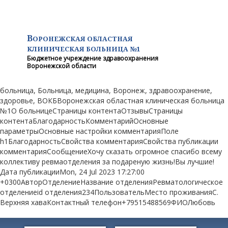
В
ОРОНЕЖСКАЯ ОБЛАСТНАЯ
КЛИНИЧЕСКАЯ
БОЛЬНИЦА №1
Бюджетное учреждение здравоохранения
Воронежской области
больница, Больница, медицина, Воронеж, здравоохранение,
здоровье, ВОКБВоронежская областная клиническая больница
№1О больницеСтраницы контентаОтзывыСтраницы
контентаБлагодарностьКомментарийОсновные
параметрыОсновные настройки комментарияПоле
h1БлагодарностьСвойства комментарияСвойства публикации
комментарияСообщениеХочу сказать огромное спасибо всему
коллективу ревмаотделения за подареную жизнь!Вы лучшие!
Дата публикацииMon, 24 Jul 2023 17:27:00
+0300АвторОтделениеНазвание отделенияРевматологическое
отделениеid отделения234ПользовательМесто проживанияС.
Верхняя хаваКонтактный телефон+79515488569ФИОЛюбовь