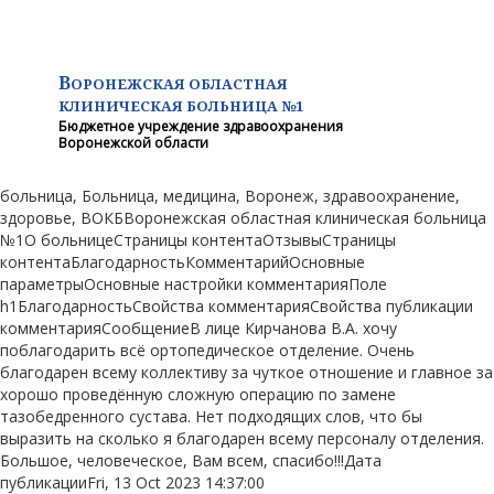
В
ОРОНЕЖСКАЯ ОБЛАСТНАЯ
КЛИНИЧЕСКАЯ
БОЛЬНИЦА №1
Бюджетное учреждение здравоохранения
Воронежской области
больница, Больница, медицина, Воронеж, здравоохранение,
здоровье, ВОКБВоронежская областная клиническая больница
№1О больницеСтраницы контентаОтзывыСтраницы
контентаБлагодарностьКомментарийОсновные
параметрыОсновные настройки комментарияПоле
h1БлагодарностьСвойства комментарияСвойства публикации
комментарияСообщениеВ лице Кирчанова В.А. хочу
поблагодарить всё ортопедическое отделение. Очень
благодарен всему коллективу за чуткое отношение и главное за
хорошо проведённую сложную операцию по замене
тазобедренного сустава. Нет подходящих слов, что бы
выразить на сколько я благодарен всему персоналу отделения.
Большое, человеческое, Вам всем, спасибо!!!Дата
публикацииFri, 13 Oct 2023 14:37:00