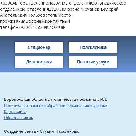
+0300АвторОтделениеНазвание отделенияОртопедическое
отделениеid отделения232ФИО врачаКирчанов Валерий
АнатольевичПользовательМесто
проживанияВоронежКонтактный
телефон89304110820ФИОИван
Стационар
Поликлиника
Диагностика
Платные услуги
Воронежская областная клиническая больница №1
Политика в отношении обработки персональных данных
Карта сайта
Обратная связь
Создание сайта - Cтудия Парфёнова