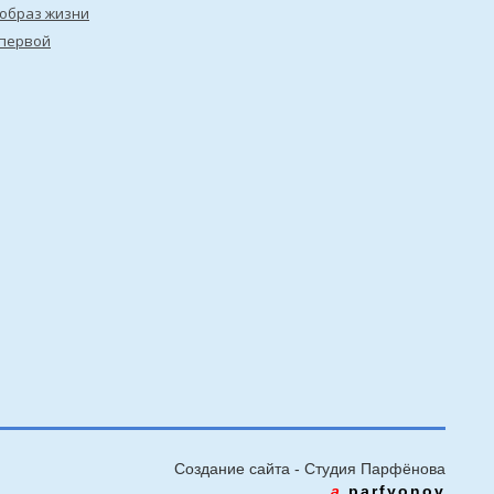
образ жизни
первой
Создание сайта - Cтудия Парфёнова
a
.parfyonov