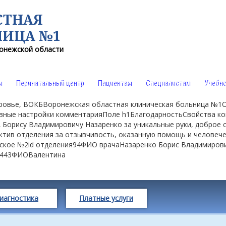
СТНАЯ
НИЦА №1
онежской области
ы
Перинатальный центр
Пациентам
Специалистам
Учебно
доровье, ВОКБВоронежская областная клиническая больница №
ные настройки комментарияПоле h1БлагодарностьСвойства к
 Борису Владимировичу Назаренко за уникальные руки, доброе с
ктив отделения за отзывчивость, оказанную помощь и человечес
еское №2id отделения94ФИО врачаНазаренко Борис Владимиро
15443ФИОВалентина
иагностика
Платные услуги