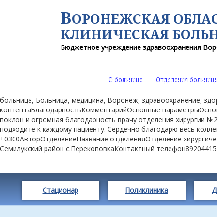
В
ОРОНЕЖСКАЯ ОБЛА
КЛИНИЧЕСКАЯ
БОЛЬ
Бюджетное учреждение здравоохранения
Вор
О больнице
Отделения больниц
больница, Больница, медицина, Воронеж, здравоохранение, з
контентаБлагодарностьКомментарийОсновные параметрыОснов
поклон и огромная благодарность врачу отделения хирургии №2
подходите к каждому пациенту. Сердечно благодарю весь колле
+0300АвторОтделениеНазвание отделенияОтделение хирургич
Семилукский район с.ПерекоповкаКонтактный телефон892044
Стационар
Поликлиника
Д