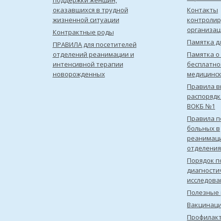
поддержки женщин,
оказавшихся в трудной
Контакты
жизненной ситуации
контроли
организац
Контрактные роды
Памятка д
ПРАВИЛА для посетителей
отделений реанимации и
Памятка о
интенсивной терапии
бесплатно
новорожденных
медицинс
Правила в
распорядк
ВОКБ №1
Правила 
больных в
реанимац
отделения
Порядок п
диагности
исследова
Полезные 
Вакцинац
Профилакт