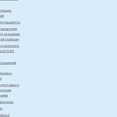
рующих
ий
ля пациента
 гарантиях
го оказания
кой помощи
нутреннего
а БУЗ ВО
посещения
ионных
х
одготовки к
ческим
ниям
ресурсы
ия
ика и