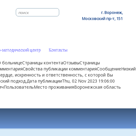
г. Воронеж,
Московский пр-т, 151
-методический центр
Контакты
1О больницеСтраницы контентаОтзывыСтраницы
омментарияСвойства публикации комментарияСообщениеНизкий
ердце, искренность и ответственность, с которой Вы
кий подход.Дата публикацииThu, 02 Nov 2023 19:06:00
вичПользовательМесто проживанияВоронежская область