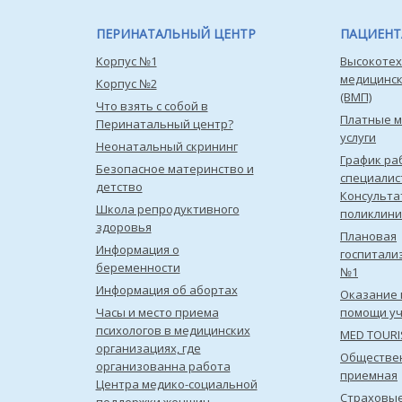
ПЕРИНАТАЛЬНЫЙ ЦЕНТР
ПАЦИЕН
Корпус №1
Высокотех
медицинс
Корпус №2
(ВМП)
Что взять с собой в
Платные 
Перинатальный центр?
услуги
Неонатальный скрининг
График ра
Безопасное материнство и
специалис
детство
Консульта
Школа репродуктивного
поликлини
здоровья
Плановая
Информация о
госпитали
беременности
№1
Информация об абортах
Оказание 
Часы и место приема
помощи уч
психологов в медицинских
MED TOUR
организациях, где
Обществе
организованна работа
приемная
Центра медико-социальной
Страховы