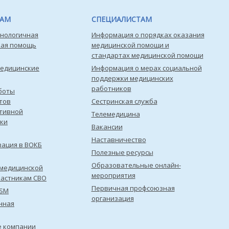
ТАМ
СПЕЦИАЛИСТАМ
нологичная
Информация о порядках оказания
кая помощь
медицинской помощи и
стандартах медицинской помощи
медицинские
Информация о мерах социальной
поддержки медицинских
работников
боты
тов
Сестринская служба
тивной
Телемедицина
ки
Вакансии
Наставничество
зация в ВОКБ
Полезные ресурсы
Образовательные онлайн-
медицинской
мероприятия
астникам СВО
Первичная профсоюзная
ISM
организация
нная
е компании