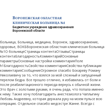
В
ОРОНЕЖСКАЯ ОБЛАСТНАЯ
КЛИНИЧЕСКАЯ
БОЛЬНИЦА №1
Бюджетное учреждение здравоохранения
Воронежской области
больница, Больница, медицина, Воронеж, здравоохранение,
здоровье, ВОКБВоронежская областная клиническая больница
№1О больницеСтраницы контентаОтзывыСтраницы
контентаБлагодарностьКомментарийОсновные
параметрыОсновные настройки комментарияПоле
h1БлагодарностьСвойства комментарияСвойства публикации
комментарияСообщениеОгромное спасибо Бокареву Роману
Николаевичу за то, что взялся за мой сложный и запущенный
перелом бедра. Все прошло отлично, я избавилась от боли и
после реабилитационного периода вернусь к обычной жизни.
Это Врач с золотыми руками, я очень рада, что попала именно
к нему. Также хочу поблагодарить анестезиолога Чаплыгину
Любовь Андреевну, которая держала руку на моем пульсе всю
операцию. Отдельное спасибо медсестре Жанне. Всегда с