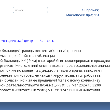
г. Воронеж,
Московский пр-т, 151
-методический центр
Контакты
1О больницеСтраницы контентаОтзывыСтраницы
мментарияСвойства публикации
 больницы №1( 9 км) в которой был прооперирован и проходил
организм. Многолетний опыт, высокие профессиональные знания
ог, он же исполняет и функцию лечащего врача, выполняет
нения при которых не каждый хирург возьмётся работать.
 области, но и за её предалами! Желаю всему коллективу
й деятельности!Дата публикацииSat, 09 Mar 2024 16:32:00
ьзовательКонтактный телефон+79192479081ФИОАнатолий