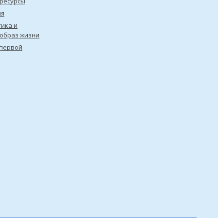
ресурсы
ия
ика и
образ жизни
первой