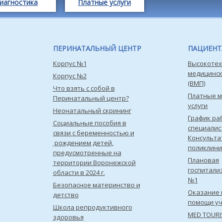
иагностика
Платные услуги
ПЕРИНАТАЛЬНЫЙ ЦЕНТР
ПАЦИЕН
Корпус №1
Высокотех
медицинс
Корпус №2
(ВМП)
Что взять с собой в
Платные 
Перинатальный центр?
услуги
Неонатальный скрининг
График ра
Социальные пособия в
специалис
связи с беременностью и
Консульта
рождением детей,
поликлини
предусмотренные на
Плановая
территории Воронежской
госпитали
области в 2024 г.
№1
Безопасное материнство и
Оказание 
детство
помощи уч
Школа репродуктивного
MED TOUR
здоровья