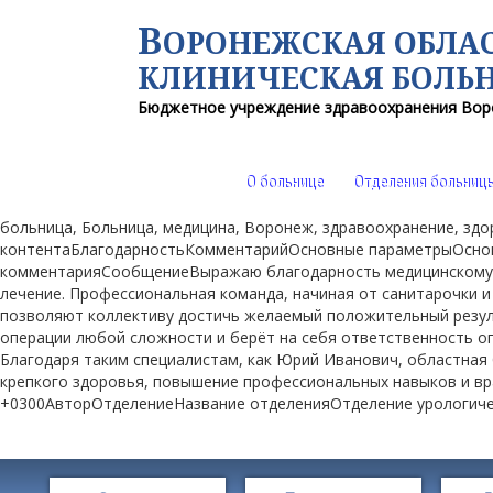
В
ОРОНЕЖСКАЯ ОБЛА
КЛИНИЧЕСКАЯ
БОЛЬ
Бюджетное учреждение здравоохранения
Вор
О больнице
Отделения больниц
больница, Больница, медицина, Воронеж, здравоохранение, з
контентаБлагодарностьКомментарийОсновные параметрыОснов
комментарияСообщениеВыражаю благодарность медицинскому пе
лечение. Профессиональная команда, начиная от санитарочки и
позволяют коллективу достичь желаемый положительный резуль
операции любой сложности и берёт на себя ответственность о
Благодаря таким специалистам, как Юрий Иванович, областная 
крепкого здоровья, повышение профессиональных навыков и вра
+0300АвторОтделениеНазвание отделенияОтделение урологич