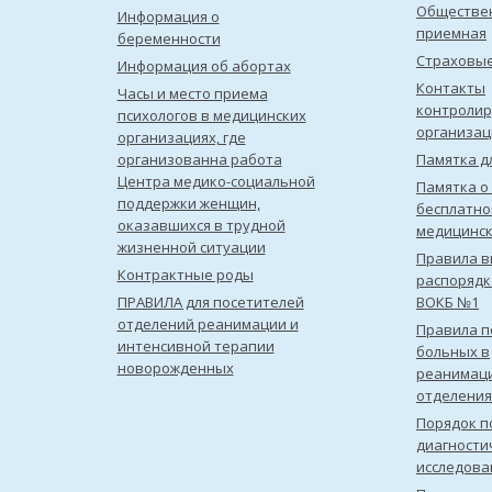
Обществе
Информация о
приемная
беременности
Страховы
Информация об абортах
Контакты
Часы и место приема
контроли
психологов в медицинских
организац
организациях, где
организованна работа
Памятка д
Центра медико-социальной
Памятка о
поддержки женщин,
бесплатно
оказавшихся в трудной
медицинс
жизненной ситуации
Правила в
Контрактные роды
распорядк
ПРАВИЛА для посетителей
ВОКБ №1
отделений реанимации и
Правила 
интенсивной терапии
больных в
новорожденных
реанимац
отделения
Порядок п
диагности
исследова