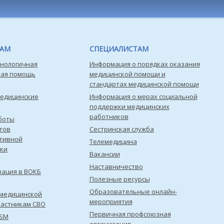
ТАМ
СПЕЦИАЛИСТАМ
нологичная
Информация о порядках оказания
кая помощь
медицинской помощи и
стандартах медицинской помощи
медицинские
Информация о мерах социальной
поддержки медицинских
работников
боты
тов
Сестринская служба
тивной
Телемедицина
ки
Вакансии
Наставничество
зация в ВОКБ
Полезные ресурсы
Образовательные онлайн-
медицинской
мероприятия
астникам СВО
Первичная профсоюзная
ISM