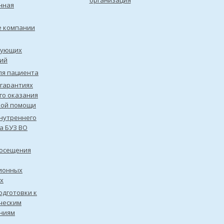
организация
нная
е компании
рующих
ий
ля пациента
 гарантиях
го оказания
кой помощи
нутреннего
а БУЗ ВО
посещения
ионных
х
одготовки к
ческим
ниям