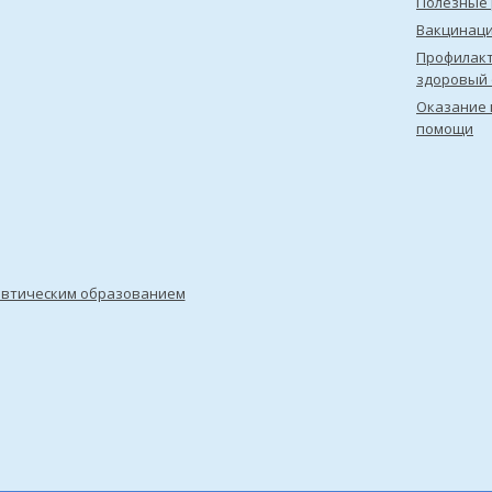
Полезные 
Вакцинац
Профилакт
здоровый 
Оказание 
помощи
евтическим образованием