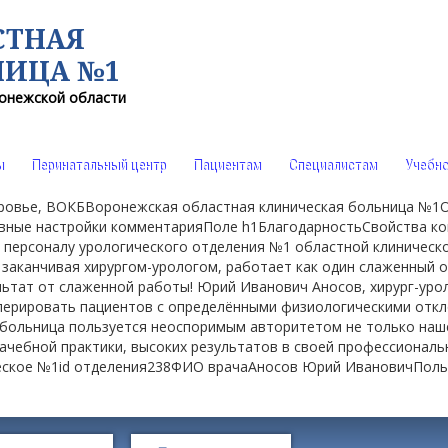
СТНАЯ
НИЦА №1
онежской области
ы
Перинатальный центр
Пациентам
Специалистам
Учебно
доровье, ВОКБВоронежская областная клиническая больница №
ные настройки комментарияПоле h1БлагодарностьСвойства ко
рсоналу урологического отделения №1 областной клинической
 заканчивая хирургом-урологом, работает как один слаженный 
тат от слаженной работы! Юрий Иванович Аносов, хирург-урол
перировать пациентов с определёнными физиологическими откло
больница пользуется неоспоримым авторитетом не только нашей
чебной практики, высоких результатов в своей профессионально
еское №1id отделения238ФИО врачаАносов Юрий ИвановичПол