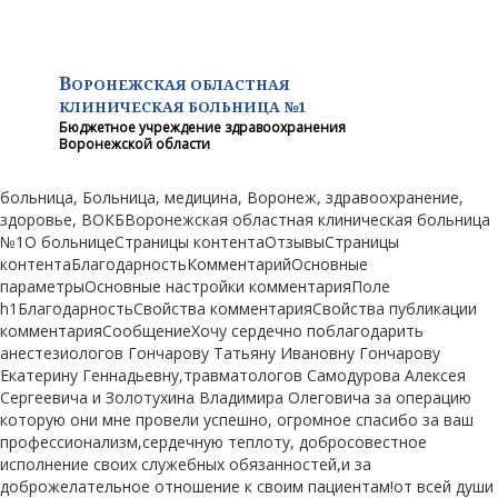
В
ОРОНЕЖСКАЯ ОБЛАСТНАЯ
КЛИНИЧЕСКАЯ
БОЛЬНИЦА №1
Бюджетное учреждение здравоохранения
Воронежской области
больница, Больница, медицина, Воронеж, здравоохранение,
здоровье, ВОКБВоронежская областная клиническая больница
№1О больницеСтраницы контентаОтзывыСтраницы
контентаБлагодарностьКомментарийОсновные
параметрыОсновные настройки комментарияПоле
h1БлагодарностьСвойства комментарияСвойства публикации
комментарияСообщениеХочу сердечно поблагодарить
анестезиологов Гончарову Татьяну Ивановну Гончарову
Екатерину Геннадьевну,травматологов Самодурова Алексея
Сергеевича и Золотухина Владимира Олеговича за операцию
которую они мне провели успешно, огромное спасибо за ваш
профессионализм,сердечную теплоту, добросовестное
исполнение своих служебных обязанностей,и за
доброжелательное отношение к своим пациентам!от всей души