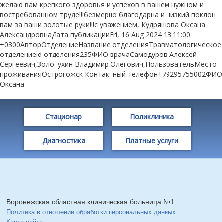
желаю вам крепкого здоровья и успехов в вашем нужном и
востребованном труде!!!безмерно благодарна и низкий поклон
вам за ваши золотые руки!!!с уважением, Кудряшова Оксана
АлександровнаДата публикацииFri, 16 Aug 2024 13:11:00
+0300АвторОтделениеНазвание отделенияТравматологическое
отделениеid отделения235ФИО врачаСамодуров Алексей
Сергеевич,Золотухин Владимир Олегович,ПользовательМесто
проживанияОстрогожск Контактный телефон+79295755002ФИО
Оксана
Стационар
Поликлиника
Диагностика
Платные услуги
Воронежская областная клиническая больница №1
Политика в отношении обработки персональных данных
Карта сайта