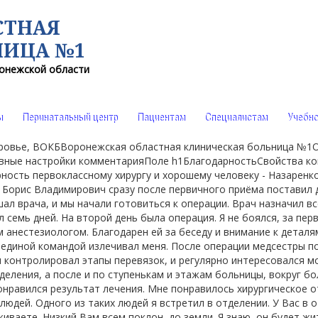
СТНАЯ
НИЦА №1
онежской области
ы
Перинатальный центр
Пациентам
Специалистам
Учебно
доровье, ВОКБВоронежская областная клиническая больница №
ные настройки комментарияПоле h1БлагодарностьСвойства ко
сть первоклассному хирургу и хорошему человеку - Назаренко
 Борис Владимирович сразу после первичного приёма поставил 
ал врача, и мы начали готовиться к операции. Врач назначил вс
 семь дней. На второй день была операция. Я не боялся, за пер
анестезиологом. Благодарен ей за беседу и внимание к деталям,
то единой командой излечивал меня. После операции медсестры 
 контролировал этапы перевязок, и регулярно интересовался мо
деления, а после и по ступенькам и этажам больницы, вокруг 
нравился результат лечения. Мне понравилось хирургическое о
 людей. Одного из таких людей я встретил в отделении. У Вас в 
живаете. Низкий Вам всем поклон, до земли. Я знаю, он будет ж