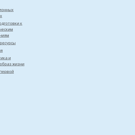
ионных
х
одготовки к
ческим
ниям
ресурсы
ия
ика и
образ жизни
первой