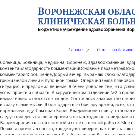
В
ОРОНЕЖСКАЯ ОБЛА
КЛИНИЧЕСКАЯ
БОЛЬ
Бюджетное учреждение здравоохранения
Вор
О больнице
Отделения больниц
больница, Больница, медицина, Воронеж, здравоохранение, з
контентаБлагодарностьКомментарийОсновные параметрыОснов
комментарияСообщениеДобрый вечер. Выражаю свою благодарно
грыжи белой линии и пупочной грыжи. Операция была плановой.
ситуацию, и предложил лечение. Я очень доволен тем, что услыш
успел пройти и собрать. В хирургическом отделении №2 я провёл
внимательно относятся к людям. Состоялось знакомство с моим 
и сразу ясные мысли. Я благодарю всю бригаду врачей, всех, к
нормальную еду. Сам врач Борис Владимирович присутствовал и
следующий день после операции я начал ходил по коридорам от
Владимировича к этой сложной и ответственной работе. Мне по
Позже я прочитал про то, как дежурят хирурги, как они спасают
сложного ножевого ранения. Я наблюдал, как Вы все за ним уха