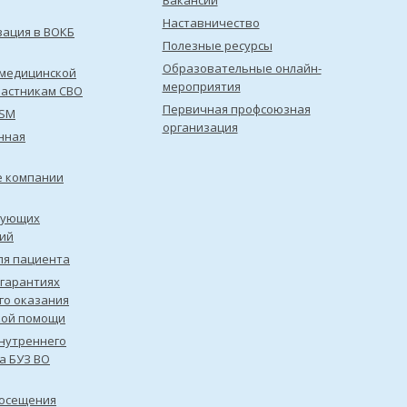
Вакансии
Наставничество
зация в ВОКБ
Полезные ресурсы
Образовательные онлайн-
медицинской
мероприятия
астникам СВО
Первичная профсоюзная
ISM
организация
нная
е компании
рующих
ий
ля пациента
 гарантиях
го оказания
кой помощи
нутреннего
а БУЗ ВО
посещения