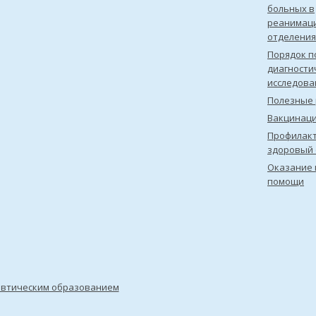
больных в
реанимац
отделения
Порядок п
диагности
исследова
Полезные 
Вакцинац
Профилакт
здоровый 
Оказание 
помощи
евтическим образованием