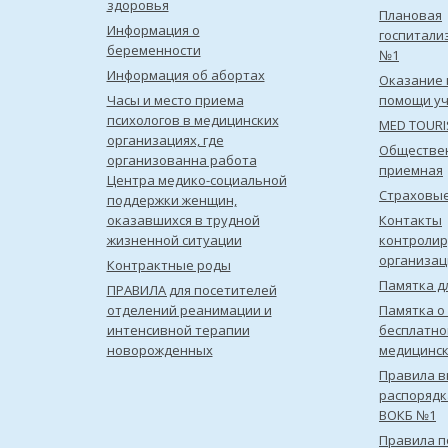
здоровья
Плановая
Информация о
госпитали
беременности
№1
Информация об абортах
Оказание 
Часы и место приема
помощи уч
психологов в медицинских
MED TOUR
организациях, где
Обществе
организованна работа
приемная
Центра медико-социальной
Страховы
поддержки женщин,
оказавшихся в трудной
Контакты
жизненной ситуации
контроли
организац
Контрактные роды
Памятка д
ПРАВИЛА для посетителей
отделений реанимации и
Памятка о
интенсивной терапии
бесплатно
новорожденных
медицинс
Правила в
распорядк
ВОКБ №1
Правила 