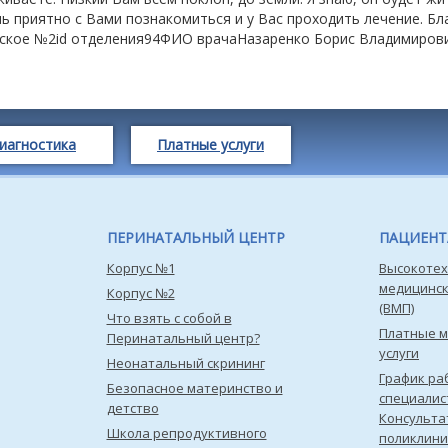
 приятно с Вами познакомиться и у Вас проходить лечение. Бла
еское №2id отделения94ФИО врачаНазаренко Борис Владимиро
иагностика
Платные услуги
ПЕРИНАТАЛЬНЫЙ ЦЕНТР
ПАЦИЕН
Корпус №1
Высокотех
медицинс
Корпус №2
(ВМП)
Что взять с собой в
Платные 
Перинатальный центр?
услуги
Неонатальный скрининг
График ра
Безопасное материнство и
специалис
детство
Консульта
Школа репродуктивного
поликлини