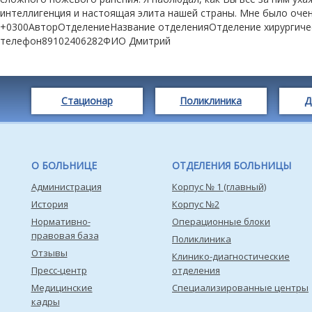
интеллигенция и настоящая элита нашей страны. Мне было очень
+0300АвторОтделениеНазвание отделенияОтделение хирургич
телефон89102406282ФИО Дмитрий
Стационар
Поликлиника
Д
О БОЛЬНИЦЕ
ОТДЕЛЕНИЯ БОЛЬНИЦЫ
Администрация
Корпус № 1 (главный)
История
Корпус №2
Нормативно-
Операционные блоки
правовая база
Поликлиника
Отзывы
Клинико-диагностические
Пресс-центр
отделения
Медицинские
Специализированные центры
кадры