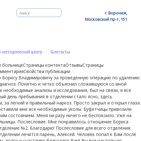
г. Воронеж,
Московский пр-т, 151
-методический центр
Контакты
1О больницеСтраницы контентаОтзывыСтраницы
мментарияСвойства публикации
 Борису Владимировичу за проведённую операцию по удалению
диагноз. Понятно и чётко объяснил сложившуюся со мной
е необходимые анализы и исследования, был на связи, я всё
вый день пребывания в отделении стало ясно, здесь
 за лёгкий и правильный наркоз. Просто закрыл и открыл глаза
поставили мне все необходимые уколы. Буфетчицы привозили
им состоянием. Меня ни разу ничего не беспокоило. Уже на
больницы. Послесловие. Мне понравилось отношение Бориса
тделение №2. Благодарю! Послесловие для всего отделения.
отделении лечится парень, Алексей. Человек попал к Вам после
ить долго и счастливо благодаря Вам! Вы все настоящая