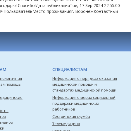
годарю! Спасибо!Дата публикацииTue, 17 Sep 2024 22:55:00
вичПользовательМесто проживанияг. ВоронежКонтактный
ТАМ
СПЕЦИАЛИСТАМ
нологичная
Информация о порядках оказания
кая помощь
медицинской помощи и
стандартах медицинской помощи
медицинские
Информация о мерах социальной
поддержки медицинских
работников
боты
тов
Сестринская служба
тивной
Телемедицина
ки