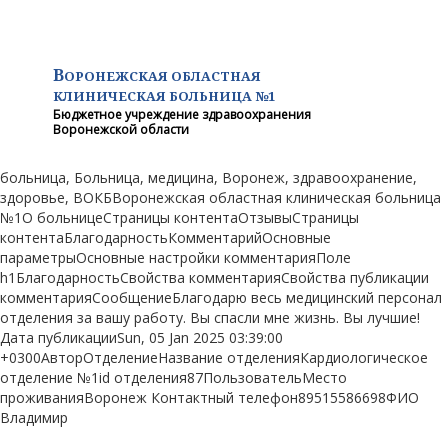
В
ОРОНЕЖСКАЯ ОБЛАСТНАЯ
КЛИНИЧЕСКАЯ
БОЛЬНИЦА №1
Бюджетное учреждение здравоохранения
Воронежской области
больница, Больница, медицина, Воронеж, здравоохранение,
здоровье, ВОКБВоронежская областная клиническая больница
№1О больницеСтраницы контентаОтзывыСтраницы
контентаБлагодарностьКомментарийОсновные
параметрыОсновные настройки комментарияПоле
h1БлагодарностьСвойства комментарияСвойства публикации
комментарияСообщениеБлагодарю весь медицинский персонал
отделения за вашу работу. Вы спасли мне жизнь. Вы лучшие!
Дата публикацииSun, 05 Jan 2025 03:39:00
+0300АвторОтделениеНазвание отделенияКардиологическое
отделение №1id отделения87ПользовательМесто
проживанияВоронеж Контактный телефон89515586698ФИО
Владимир