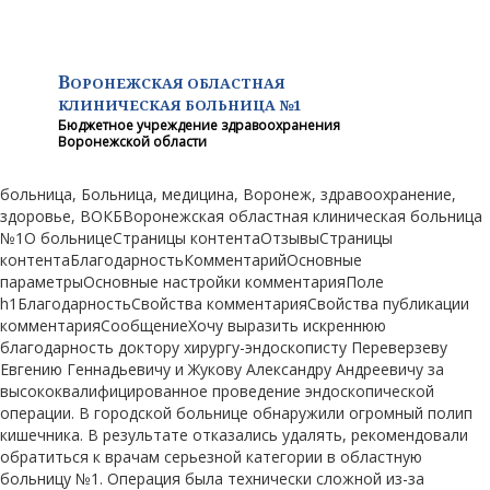
В
ОРОНЕЖСКАЯ ОБЛАСТНАЯ
КЛИНИЧЕСКАЯ
БОЛЬНИЦА №1
Бюджетное учреждение здравоохранения
Воронежской области
больница, Больница, медицина, Воронеж, здравоохранение,
здоровье, ВОКБВоронежская областная клиническая больница
№1О больницеСтраницы контентаОтзывыСтраницы
контентаБлагодарностьКомментарийОсновные
параметрыОсновные настройки комментарияПоле
h1БлагодарностьСвойства комментарияСвойства публикации
комментарияСообщениеХочу выразить искреннюю
благодарность доктору хирургу-эндоскописту Переверзеву
Евгению Геннадьевичу и Жукову Александру Андреевичу за
высококвалифицированное проведение эндоскопической
операции. В городской больнице обнаружили огромный полип
кишечника. В результате отказались удалять, рекомендовали
обратиться к врачам серьезной категории в областную
больницу №1. Операция была технически сложной из-за