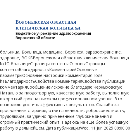
В
ОРОНЕЖСКАЯ ОБЛАСТНАЯ
КЛИНИЧЕСКАЯ
БОЛЬНИЦА №1
Бюджетное учреждение здравоохранения
Воронежской области
больница, Больница, медицина, Воронеж, здравоохранение,
здоровье, ВОКБВоронежская областная клиническая больница
№1О больницеСтраницы контентаОтзывыСтраницы
контентаБлагодарностьКомментарийОсновные
параметрыОсновные настройки комментарияПоле
h1БлагодарностьСвойства комментарияСвойства публикации
комментарияСообщениеИскренне благодарю Черныховскую
Наталью за плодотворную, качественную работу, выполненную
в короткий срок на высоком профессиональном уровне. Это
позволило достичь эффективных результатов. Спасибо за
проявленные старания, ответственность, добросовестность,
трудолюбие, за удачно примененные глубокие знания и
огромный практический опыт. Надеюсь на еще более успешную
работу в дальнейшем. Дата публикацииWed, 11 Jun 2025 00:00:00