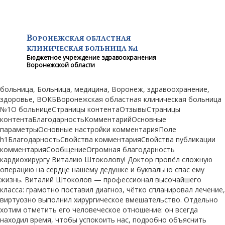
В
ОРОНЕЖСКАЯ ОБЛАСТНАЯ
КЛИНИЧЕСКАЯ
БОЛЬНИЦА №1
Бюджетное учреждение здравоохранения
Воронежской области
больница, Больница, медицина, Воронеж, здравоохранение,
здоровье, ВОКБВоронежская областная клиническая больница
№1О больницеСтраницы контентаОтзывыСтраницы
контентаБлагодарностьКомментарийОсновные
параметрыОсновные настройки комментарияПоле
h1БлагодарностьСвойства комментарияСвойства публикации
комментарияСообщениеОгромная благодарность
кардиохирургу Виталию Штоколову! Доктор провёл сложную
операцию на сердце нашему дедушке и буквально спас ему
жизнь. Виталий Штоколов — профессионал высочайшего
класса: грамотно поставил диагноз, чётко спланировал лечение,
виртуозно выполнил хирургическое вмешательство. Отдельно
хотим отметить его человеческое отношение: он всегда
находил время, чтобы успокоить нас, подробно объяснить