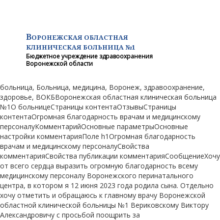
В
ОРОНЕЖСКАЯ ОБЛАСТНАЯ
КЛИНИЧЕСКАЯ
БОЛЬНИЦА №1
Бюджетное учреждение здравоохранения
Воронежской области
больница, Больница, медицина, Воронеж, здравоохранение,
здоровье, ВОКБВоронежская областная клиническая больница
№1О больницеСтраницы контентаОтзывыСтраницы
контентаОгромная благодарность врачам и медицинскому
персоналуКомментарийОсновные параметрыОсновные
настройки комментарияПоле h1Огромная благодарность
врачам и медицинскому персоналуСвойства
комментарияСвойства публикации комментарияСообщениеХочу
от всего сердца выразить огромную благодарность всему
медицинскому персоналу Воронежского перинатального
центра, в котором я 12 июня 2023 года родила сына. Отдельно
хочу отметить и обращаюсь к главному врачу Воронежской
областной клинической больницы №1 Вериковскому Виктору
Александровичу с просьбой поощрить за