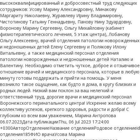
высококвалифицированный и добросовестный труд следующих
сотрудников: Усову Марину Александровну, Минакову
Маргариту Николаевну, Журавлеву Ирину Владимировну,
Чистотинову Татьяну Геннадьевну, Панову Нину Эдуардовну,
Воронову Марину Сергеевну, Ольгу Михайловну (кабинет
физиотерапевтического лечения, 5 этаж центра), Лобанову
Ольгу Алексеевну, врачей отделения патологии новорожденных
и недоношенных детей Елену Сергеевну и Полякову Илону
Витальевну, а также медицинский персонал отделения
патологии новорожденных и недоношенных детей Наталию и
Валентину. Необходимо отметить чуткое, доброе и отзывчивое
отношение врачей и медицинского персонала, которые в любую
минуту готовы поддержать и прийти на помощь. У меня
возникло такое ощущение, как будто я дома, в кругу близких и
родных людей. Низкий вам поклон за ваш нелегкий и
ответственный труд, дорогие врачи и медицинский персонал
Воронежского перинатального центра! Искренне желаю всему
коллективу успехов, крепкого здоровья, радости и добра! С
глубоким ко всем вам уважением, Марина Антропова
06.07.2023Дата публикацииThu, 06 Jul 2023 17:24:00
+0300АвторОтделениеНазвание отделенияРодовое отделениеid
отделения185ФИО врачаУсова Марина