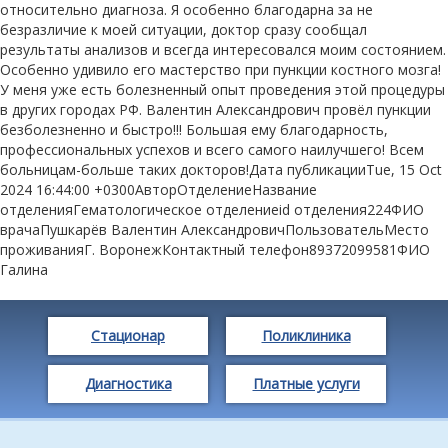
относительно диагноза. Я особенно благодарна за не
безразличие к моей ситуации, доктор сразу сообщал
результаты анализов и всегда интересовался моим состоянием.
Особенно удивило его мастерство при пункции костного мозга!
У меня уже есть болезненный опыт проведения этой процедуры
в других городах РФ. Валентин Александрович провёл пункции
безболезненно и быстро!!! Большая ему благодарность,
профессиональных успехов и всего самого наилучшего! Всем
больницам-больше таких докторов!Дата публикацииTue, 15 Oct
2024 16:44:00 +0300АвторОтделениеНазвание
отделенияГематологическое отделениеid отделения224ФИО
врачаПушкарёв Валентин АлександровичПользовательМесто
проживанияГ. ВоронежКонтактный телефон89372099581ФИО
Галина
Стационар
Поликлиника
Диагностика
Платные услуги