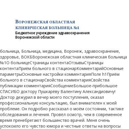
В
ОРОНЕЖСКАЯ ОБЛАСТНАЯ
КЛИНИЧЕСКАЯ
БОЛЬНИЦА №1
Бюджетное учреждение здравоохранения
Воронежской области
больница, Больница, медицина, Воронеж, здравоохранение,
здоровье, ВОКБВоронежская областная клиническая больница
№1О больницеСтраницы контентаОтзывыСтраницы
контентаПриëм больного в стационарКомментарийОсновные
параметрыОсновные настройки комментарияПоле h1Приëм
больного в стационарСвойства комментарияСвойства
публикации комментарияСообщениеБольшое-прибольшое
СПАСИБО доктору Пушкарëву Валентину Александиовичу!
Доктор дежурил в вечер моего поступления, оказал
профессиональную консультацию, был внимателен к моей
проблеме. Он подробно рассказал о моëм состоянии, тактике
обследования и лечения. Провëл осмотр, чем в современное
время пренебрегают большинство врачей. Меня очень
успокоило его чувство юмора и честные ответы на вопросы