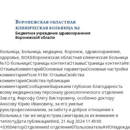
В
ОРОНЕЖСКАЯ ОБЛАСТНАЯ
КЛИНИЧЕСКАЯ
БОЛЬНИЦА №1
Бюджетное учреждение здравоохранения
Воронежской области
больница, Больница, медицина, Воронеж, здравоохранение,
здоровье, ВОКБВоронежская областная клиническая больница
№1О больницеСтраницы контентаОтзывыСтраницы контентаRe:
ОтзывыКомментарийОсновные параметрыОсновные настройки
комментарияПоле h1Re: ОтзывыСвойства
комментарияСвойства публикации
комментарияСообщениеВыражаем глубокою благодарность
всему медицинскому персоналу урокологического отделения:
Зав.отд. Фирсофу Олегу Викторовичу, особенно доктору
Аносову Юрию Ивановичу, за его умелые
руки,профессионализм, за заботу и доброе отношение к
больным,а так же медсестрам,санитарам,за их внимание и
теплотуДата публикацииWed, 21 Aug 2024 11:49:00
+0300АвторОтделениеid отделения0ПользовательФИОНадежда