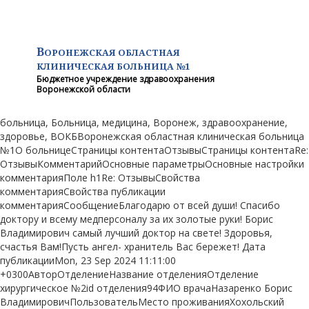
В
ОРОНЕЖСКАЯ ОБЛАСТНАЯ
КЛИНИЧЕСКАЯ
БОЛЬНИЦА №1
Бюджетное учреждение здравоохранения
Воронежской области
больница, Больница, медицина, Воронеж, здравоохранение,
здоровье, ВОКБВоронежская областная клиническая больница
№1О больницеСтраницы контентаОтзывыСтраницы контентаRe:
ОтзывыКомментарийОсновные параметрыОсновные настройки
комментарияПоле h1Re: ОтзывыСвойства
комментарияСвойства публикации
комментарияСообщениеБлагодарю от всей души! Спасибо
доктору и всему медперсоналу за их золотые руки! Борис
Владимирович самый лучший доктор на свете! Здоровья,
счастья Вам!Пусть ангел- хранитель Вас бережет! Дата
публикацииMon, 23 Sep 2024 11:11:00
+0300АвторОтделениеНазвание отделенияОтделение
хирургическое №2id отделения94ФИО врачаНазаренко Борис
ВладимировичПользовательМесто проживанияХохольский