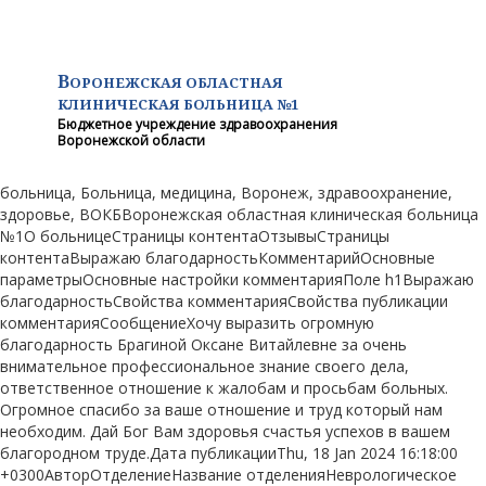
В
ОРОНЕЖСКАЯ ОБЛАСТНАЯ
КЛИНИЧЕСКАЯ
БОЛЬНИЦА №1
Бюджетное учреждение здравоохранения
Воронежской области
больница, Больница, медицина, Воронеж, здравоохранение,
здоровье, ВОКБВоронежская областная клиническая больница
№1О больницеСтраницы контентаОтзывыСтраницы
контентаВыражаю благодарностьКомментарийОсновные
параметрыОсновные настройки комментарияПоле h1Выражаю
благодарностьСвойства комментарияСвойства публикации
комментарияСообщениеХочу выразить огромную
благодарность Брагиной Оксане Витайлевне за очень
внимательное профессиональное знание своего дела,
ответственное отношение к жалобам и просьбам больных.
Огромное спасибо за ваше отношение и труд который нам
необходим. Дай Бог Вам здоровья счастья успехов в вашем
благородном труде.Дата публикацииThu, 18 Jan 2024 16:18:00
+0300АвторОтделениеНазвание отделенияНеврологическое