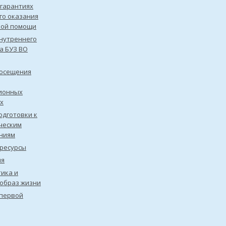
 гарантиях
го оказания
кой помощи
нутреннего
а БУЗ ВО
посещения
ионных
х
одготовки к
ческим
ниям
ресурсы
ия
ика и
образ жизни
первой