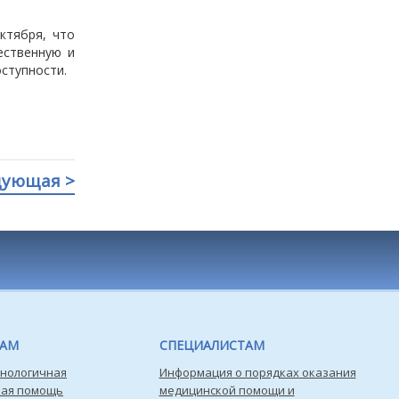
ктября, что
ественную и
ступности.
дующая >
ТАМ
СПЕЦИАЛИСТАМ
нологичная
Информация о порядках оказания
кая помощь
медицинской помощи и