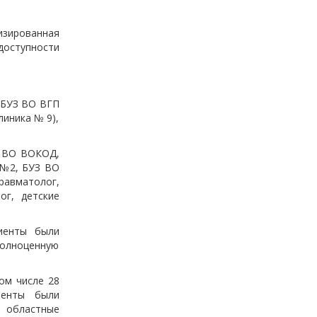
изированная
оступности
 БУЗ ВО ВГП
линика № 9),
З ВО ВОКОД,
№2, БУЗ ВО
равматолог,
ог, детские
циенты были
полноценную
ом числе 28
иенты были
в областные