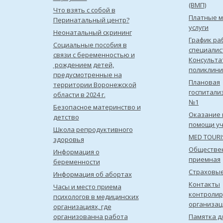
(ВМП)
Что взять с собой в
Платные 
Перинатальный центр?
услуги
Неонатальный скрининг
График ра
Социальные пособия в
специалис
связи с беременностью и
Консульта
рождением детей,
поликлини
предусмотренные на
Плановая
территории Воронежской
госпитали
области в 2024 г.
№1
Безопасное материнство и
Оказание 
детство
помощи уч
Школа репродуктивного
MED TOUR
здоровья
Обществе
Информация о
приемная
беременности
Страховы
Информация об абортах
Контакты
Часы и место приема
контроли
психологов в медицинских
организац
организациях, где
организованна работа
Памятка д