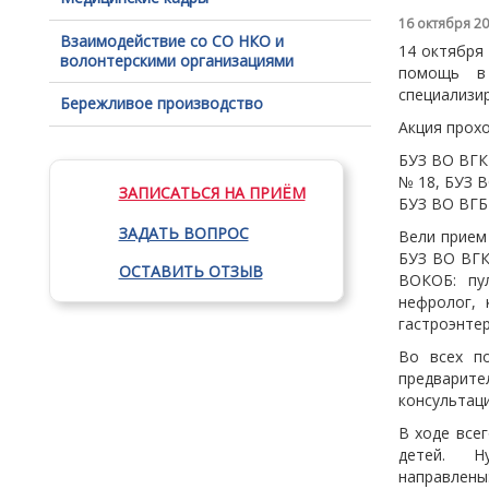
16 октября 2
Взаимодействие со СО НКО и
14 октября
волонтерскими организациями
помощь в 
специализи
Бережливое производство
Акция прохо
БУЗ ВО ВГК
№ 18, БУЗ В
ЗАПИСАТЬСЯ НА ПРИЁМ
БУЗ ВО ВГБ
ЗАДАТЬ ВОПРОС
Вели прием
БУЗ ВО ВГ
ОСТАВИТЬ ОТЗЫВ
ВОКОБ: пул
нефролог, 
гастроэнтер
Во всех по
предварите
консультаци
В ходе все
детей. Ну
направлены