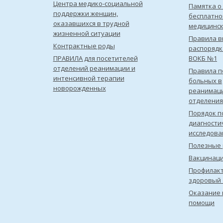
Центра медико-социальной
Памятка о
поддержки женщин,
бесплатно
оказавшихся в трудной
медицинс
жизненной ситуации
Правила в
Контрактные роды
распорядк
ПРАВИЛА для посетителей
ВОКБ №1
отделений реанимации и
Правила 
интенсивной терапии
больных в
новорожденных
реанимац
отделения
Порядок п
диагности
исследова
Полезные 
Вакцинац
Профилакт
здоровый 
Оказание 
помощи