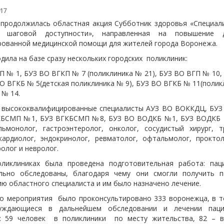
017
 продолжилась областная акция Субботник здоровья «Специал
шаговой доступности», направленная на повышение д
рованной медицинской помощи для жителей города Воронежа.
дила на базе сразу нескольких городских поликлиник:
П № 1, БУЗ ВО ВГКП № 7 (поликлиника № 21), БУЗ ВО ВГП № 10,
О ВГКБ № 5(детская поликлиника № 9), БУЗ ВО ВГКБ № 11(полик
 № 14.
 высококвалифицированные специалисты АУЗ ВО ВОККДЦ, БУ
КБСМП №1, БУЗ ВГКБСМП №8, БУЗ ВО ВОДКБ №1, БУЗ ВОДКБ 
ьмонолог, гастроэнтеролог, онколог, сосудистый хирург, т
кардиолог, эндокринолог, ревматолог, офтальмолог, проктол
олог и невролог.
ликлиниках была проведена подготовительная работа: па
льно обследованы, благодаря чему они смогли получить 
ю областного специалиста и им было назначено лечение.
го мероприятия было проконсультировано 333 воронежца, в т
ждающиеся в дальнейшем обследовании и лечении пац
: 59 человек в поликлиники по месту жительства, 82 – 