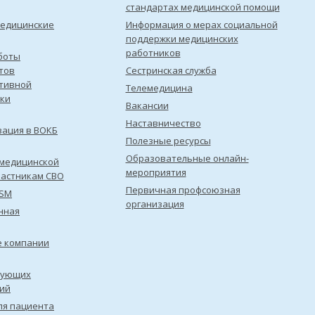
стандартах медицинской помощи
медицинские
Информация о мерах социальной
поддержки медицинских
работников
боты
тов
Сестринская служба
тивной
Телемедицина
ки
Вакансии
Наставничество
зация в ВОКБ
Полезные ресурсы
Образовательные онлайн-
медицинской
мероприятия
астникам СВО
Первичная профсоюзная
ISM
организация
нная
е компании
рующих
ий
ля пациента