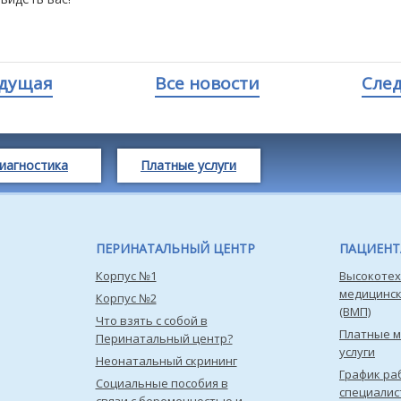
дущая
Все новости
Сле
иагностика
Платные услуги
ПЕРИНАТАЛЬНЫЙ ЦЕНТР
ПАЦИЕН
Корпус №1
Высокотех
медицинс
Корпус №2
(ВМП)
Что взять с собой в
Платные 
Перинатальный центр?
услуги
Неонатальный скрининг
График ра
Социальные пособия в
специалис