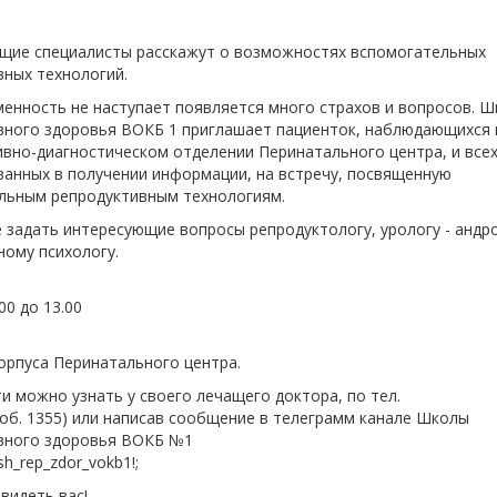
ущие специалисты расскажут о возможностях вспомогательных
вных технологий.
енность не наступает появляется много страхов и вопросов. Ш
вного здоровья ВОКБ 1 приглашает пациенток, наблюдающихся 
ивно-диагностическом отделении Перинатального центра, и все
ванных в получении информации, на встречу, посвященную
льным репродуктивным технологиям.
задать интересующие вопросы репродуктологу, урологу - андро
ному психологу.
00 до 13.00
корпуса Перинатального центра.
 можно узнать у своего лечащего доктора, по тел.
доб. 1355) или написав сообщение в телеграмм канале Школы
вного здоровья ВОКБ №1
/sh_rep_zdor_vokb1!;
видеть вас!