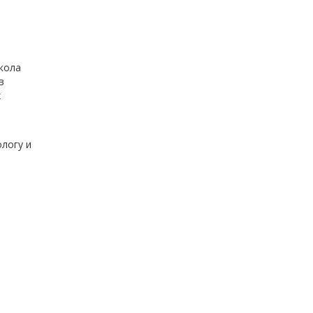
кола
в
х
логу и