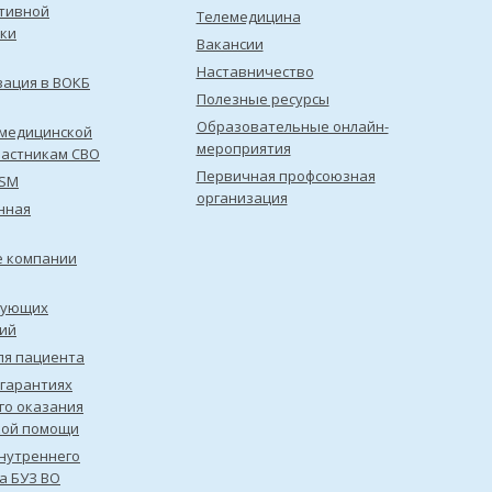
тивной
Телемедицина
ки
Вакансии
Наставничество
зация в ВОКБ
Полезные ресурсы
Образовательные онлайн-
медицинской
мероприятия
астникам СВО
Первичная профсоюзная
ISM
организация
нная
е компании
рующих
ий
ля пациента
 гарантиях
го оказания
кой помощи
нутреннего
а БУЗ ВО