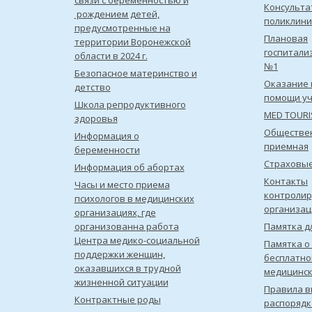
связи с беременностью и
Консульта
рождением детей,
поликлини
предусмотренные на
Плановая
территории Воронежской
госпитали
области в 2024 г.
№1
Безопасное материнство и
Оказание 
детство
помощи уч
Школа репродуктивного
MED TOUR
здоровья
Обществе
Информация о
приемная
беременности
Страховы
Информация об абортах
Контакты
Часы и место приема
контроли
психологов в медицинских
организац
организациях, где
организованна работа
Памятка д
Центра медико-социальной
Памятка о
поддержки женщин,
бесплатно
оказавшихся в трудной
медицинс
жизненной ситуации
Правила в
Контрактные роды
распорядк