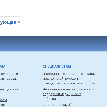
дующая >
ТАМ
СПЕЦИАЛИСТАМ
нологичная
Информация о порядках оказания
кая помощь
медицинской помощи и
стандартах медицинской помощи
медицинские
Информация о мерах социальной
поддержки медицинских
работников
боты
тов
Сестринская служба