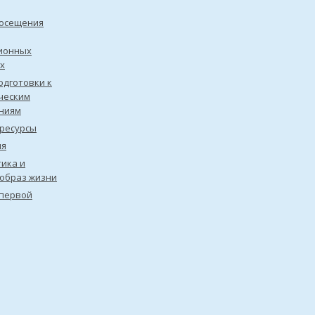
посещения
ионных
х
одготовки к
ческим
ниям
ресурсы
ия
ика и
образ жизни
первой