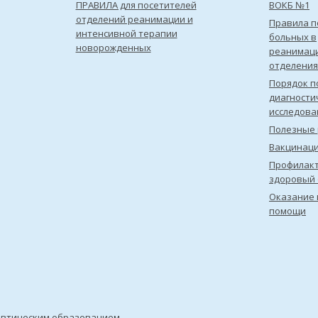
ПРАВИЛА для посетителей
ВОКБ №1
отделений реанимации и
Правила 
интенсивной терапии
больных в
новорожденных
реанимац
отделения
Порядок п
диагности
исследова
Полезные 
Вакцинац
Профилакт
здоровый 
Оказание 
помощи
евтическим образованием