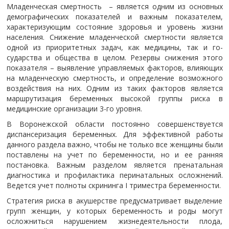
Младенческая смертность – является одним из основных
демографических показателей и важным показателем,
характеризующим состо­яние здоровья и уровень жизни
населения. Сни­жение младенческой смертности является
одной из приоритетных задач, как медицины, так и го­
сударства и общества в целом. Резервы снижения этого
показателя – выявление управляемых фак­торов, влияющих
на младенческую смертность, и определение возможного
воздействия на них. Одним из таких факторов является
маршрутиза­ция беременных высокой группы риска в
медицинские организации 3-го уровня.
В Воронежской области постоянно совершенствуется
диспансеризация беременных. Для эффективной работы
данного раздела важно, чтобы не только все женщины были
поставлены на учет по беременности, но и ее ранняя
постановка. Важным разделом является пренатальная
диагностика и профилактика перинатальных осложнений.
Ведется учет полноты скрининга I триместра беременности.
Стратегия риска в акушерстве предусматривает выделение
групп женщин, у которых беременность и роды могут
осложниться нарушением жизнедеятельности плода,