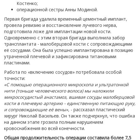
Костенко;
операционной сестры Анны Модиной.
Первая бригада удалила временный цементный имплант,
провела ревизию и восстановление лучевого нерва,
подготовила ложе для имплантации новой кости.
Одновременно с этим вторая бригада выполнила забор
трансплантата - малоберцовой кости с сопровождающими
её сосудами. Она была успешно имплантирована в позицию
утраченной плечевой и зафиксирована титановыми
пластинами.
Работа по «включению сосудов» потребовала особой
точности:
«С помощью операционного микроскопа и ультратонкой
нити (тоньше человеческого волоса) мы наложили
микрососудистый анастамоз, вшивая сосуды малоберцовой
кости в плечевую артерию - единственную питающую руку,
и сопровождающие её вены»,
- рассказал пластический
хирург Николай Васильев. Он также подчеркнул, что ошибка
на данном этапе грозила полным нарушением
кровоснабжения во всей конечности.
Общая продолжительность операции составила более 7,5