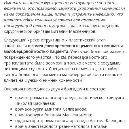
Имплант выполнял функцию отсутствующего костного
фрагмента, это позволило избежать укорочения конечности
из-за сокращения мышц плеча и устранить инфекцию, что
являлось обязательным условием для проведения
последующей реконструкции»
–, рассказал руководитель
хирургической бригады Виталий Масленников.
Следующий - реконструктивно – пластический этап
заключался
в замещении временного цементного импланта
малоберцовой костью пациента
. Учитывая большой размер
поврежденного участка -
16 см
, пересадка костного
трансплантата была возможна только вместе с сосудами,
питающими эту кость. Специалисты отмечают, что забор
такого большого фрагмента малоберцовой кости никак не
влияет на функцию нижней конечности.
Операция проводилась двумя бригадами в составе:
врача травматолога-ортопеда, пластического хирурга
Николая Васильева;
врача-хирурга Дмитрия Селиванова;
врача-хирурга Виталия Масленникова;
ординатора травматолога-ортопеда Артема Клевцова;
врача-анестезиолога-реаниматолога Натальи