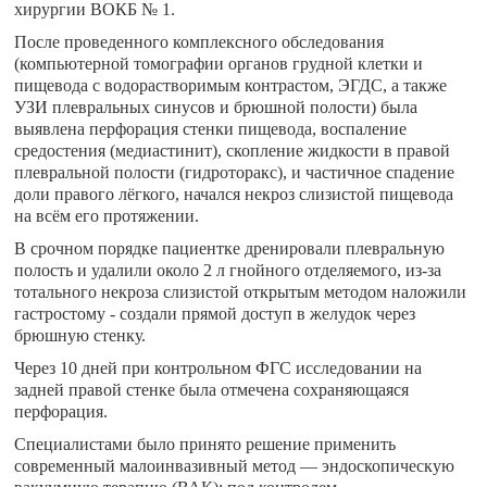
хирургии ВОКБ № 1.
После проведенного комплексного обследования
(компьютерной томографии органов грудной клетки и
пищевода с водорастворимым контрастом, ЭГДС, а также
УЗИ плевральных синусов и брюшной полости) была
выявлена перфорация стенки пищевода, воспаление
средостения (медиастинит), скопление жидкости в правой
плевральной полости (гидроторакс), и частичное спадение
доли правого лёгкого, начался некроз слизистой пищевода
на всём его протяжении.
В срочном порядке пациентке дренировали плевральную
полость и удалили около 2 л гнойного отделяемого, из-за
тотального некроза слизистой открытым методом наложили
гастростому - создали прямой доступ в желудок через
брюшную стенку.
️Через 10 дней при контрольном ФГС исследовании на
задней правой стенке была отмечена сохраняющаяся
перфорация.
Специалистами было принято решение применить
современный малоинвазивный метод — эндоскопическую