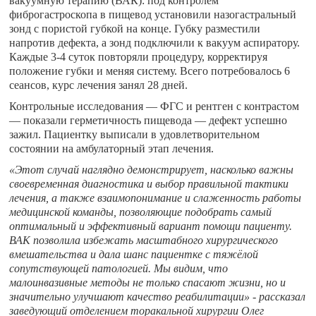
вакуумную терапию (ВАК): под контролем
фиброгастроскопа в пищевод установили назогастральный
зонд с пористой губкой на конце. Губку разместили
напротив дефекта, а зонд подключили к вакуум аспиратору.
Каждые 3-4 суток повторяли процедуру, корректируя
положение губки и меняя систему. Всего потребовалось 6
сеансов, курс лечения занял 28 дней.
Контрольные исследования — ФГС и рентген с контрастом
— показали герметичность пищевода — дефект успешно
зажил. Пациентку выписали в удовлетворительном
состоянии на амбулаторный этап лечения.
«Этот случай наглядно демонстрирует, насколько важны
своевременная диагностика и выбор правильной тактики
лечения, а также взаимопонимание и слаженность работы
медицинской команды, позволяющие подобрать самый
оптимальный и эффективный вариант помощи пациенту.
ВАК позволила избежать масштабного хирургического
вмешательства и дала шанс пациентке с тяжёлой
сопутствующей патологией. Мы видим, что
малоинвазивные методы не только спасают жизни, но и
значительно улучшают качество реабилитации» - рассказал
заведующий отделением торакальной хирургии Олег