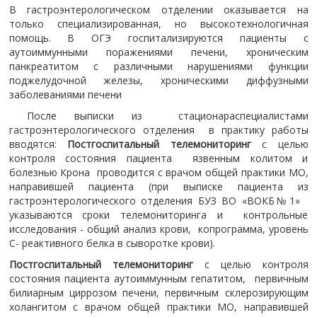
В гастроэнтерологическом отделении оказывается на
только специализированная, но высокотехнологичная
помощь. В ОГЭ госпитализируются пациенты с
аутоиммунными поражениями печени, хроническим
панкреатитом с различными нарушениями функции
поджелудочной железы, хроническими диффузными
заболеваниями печени
После выписки из стационараспециалистами
гастроэнтерологического отделения в практику работы
вводятся:
Постгоспитальный телемониторинг
с целью
контроля состояния пациента язвенным колитом и
болезнью Крона проводится с врачом общей практики МО,
направившей пациента (при выписке пациента из
гастроэнтерологического отделения БУЗ ВО «ВОКБ№1»
указываются сроки телемониторинга и контрольные
исследования - общий анализ крови, копрограмма, уровень
С- реактивного белка в сыворотке крови).
Постгоспитальный телемониторинг
с целью контроля
состояния пациента аутоиммунным гепатитом, первичным
билиарным циррозом печени, первичным склерозирующим
холангитом с врачом общей практики МО, направившей