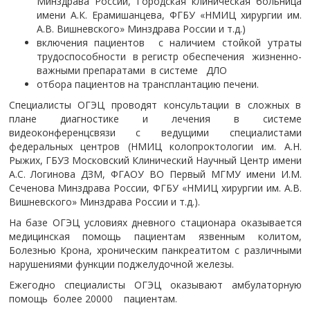
Минздрава России, Городская клиническая больница
имени А.К. Ерамишанцева, ФГБУ «НМИЦ хирургии им.
А.В. Вишневского» Минздрава России и т.д.)
включения пациентов с наличием стойкой утраты
трудоспособности в регистр обеспечения жизненно-
важными препаратами в системе ДЛО
отбора пациентов на трансплантацию печени.
Специалисты ОГЭЦ проводят консультации в сложных в
плане диагностике и лечения в системе
видеоконференцсвязи с ведущими специалистами
федеральных центров (НМИЦ колопроктологии им. А.Н.
Рыжих, ГБУЗ Московский Клинический Научный Центр имени
А.С. Логинова ДЗМ, ФГАОУ ВО Первый МГМУ имени И.М.
Сеченова Минздрава России, ФГБУ «НМИЦ хирургии им. А.В.
Вишневского» Минздрава России и т.д.).
На базе ОГЭЦ условиях дневного стационара оказывается
медицинская помощь пациентам язвенным колитом,
Болезнью Крона, хроническим панкреатитом с различными
нарушениями функции поджелудочной железы.
Ежегодно специалисты ОГЭЦ оказывают амбулаторную
помощь более 20000 пациентам.