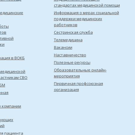
стандартах медицинской помощи
медицинские
Информация о мерах социальной
поддержки медицинских
работников
боты
тов
Сестринская служба
тивной
Телемедицина
ки
Вакансии
Наставничество
зация в ВОКБ
Полезные ресурсы
Образовательные онлайн-
медицинской
мероприятия
астникам СВО
Первичная профсоюзная
ISM
организация
нная
е компании
рующих
ий
ля пациента