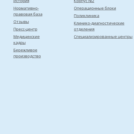
История
Корпус №2
Нормативно-
Операционные блоки
правовая база
Поликлиника
Отзывы
Клинико-диагностические
Пресс-центр
отделения
Медицинские
Специализированные центры
кадры
Бережливое
производство