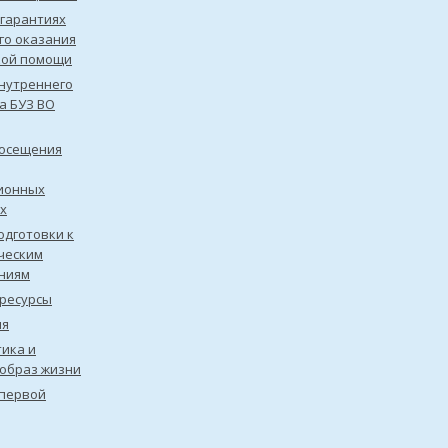
 гарантиях
го оказания
кой помощи
нутреннего
а БУЗ ВО
посещения
ионных
х
одготовки к
ческим
ниям
ресурсы
ия
ика и
образ жизни
первой