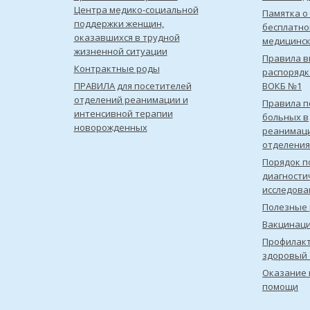
Центра медико-социальной
Памятка о
поддержки женщин,
бесплатно
оказавшихся в трудной
медицинс
жизненной ситуации
Правила в
Контрактные роды
распорядк
ПРАВИЛА для посетителей
ВОКБ №1
отделений реанимации и
Правила 
интенсивной терапии
больных в
новорожденных
реанимац
отделения
Порядок п
диагности
исследова
Полезные 
Вакцинац
Профилакт
здоровый 
Оказание 
помощи