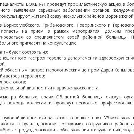
специалисты ВОКБ №1 проведут профилактическую акцию в боль
ного выявления серьезных заболеваний органов желудочн
оконсультируют жителей сразу нескольких районов Воронежской
з Борисоглебского, Грибановского, Поворинского и Терновско
попасть на прием в рамках мероприятия, должны пред
ьтироваться со специалистом своей районной больницы. П
больного пригласят на консультацию.
нт» будет состоять из:
 внештатного гастроэнтеролога департамента здравоохранен
ой;
ей областным гастроэнтерологическим центром Дарьи Копылово
ей-гастроэнтерологов;
опроктолога;
кциональной диагностики и врача-эндоскописта.
смотра больных, врачи Областной больницы окажут орган
ую помощь коллегам и проведут несколько профессиональ
азвуковой диагностики расскажет о новшествах в УЗ исследован
лости, а врач-эндоскопист ознакомит сотрудников районны
иброгастродуаденоскопии - обследования желудка и пищевод