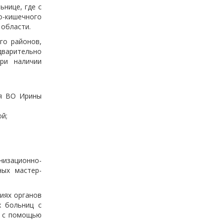
нице, где с
о-кишечного
 области.
го районов,
варительно
ри наличии
ия ВО Ирины
й;
изационно-
ных мастер-
иях органов
х больниц с
а с помощью