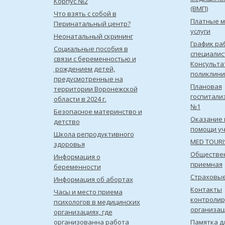
Корпус №2
(ВМП)
Что взять с собой в
Платные 
Перинатальный центр?
услуги
Неонатальный скрининг
График ра
Социальные пособия в
специалис
связи с беременностью и
Консульта
рождением детей,
поликлини
предусмотренные на
Плановая
территории Воронежской
госпитали
области в 2024 г.
№1
Безопасное материнство и
Оказание 
детство
помощи уч
Школа репродуктивного
MED TOUR
здоровья
Обществе
Информация о
приемная
беременности
Страховы
Информация об абортах
Контакты
Часы и место приема
контроли
психологов в медицинских
организац
организациях, где
организованна работа
Памятка д