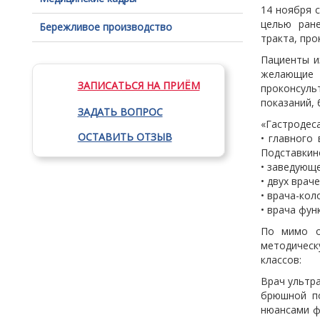
14 ноября 
целью ране
Бережливое производство
тракта, пр
Пациенты и
желающие 
ЗАПИСАТЬСЯ НА ПРИЁМ
проконсул
показаний, 
ЗАДАТЬ ВОПРОС
«Гастродеса
ОСТАВИТЬ ОТЗЫВ
• главного
Подставкин
• заведующ
• двух врач
• врача-кол
• врача фун
По мимо о
методическ
классов:
Врач ультр
брюшной по
нюансами ф