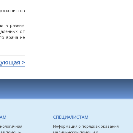
ндоскопистов
ий в разные
далённых от
го врача не
дующая >
ТАМ
СПЕЦИАЛИСТАМ
нологичная
Информация о порядках оказания
кая помощь
медицинской помощи и