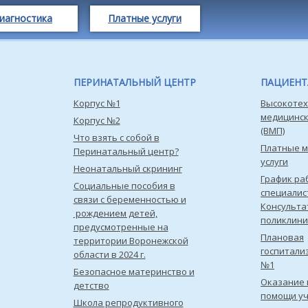
иагностика
Платные услуги
ПЕРИНАТАЛЬНЫЙ ЦЕНТР
ПАЦИЕН
Корпус №1
Высокотех
медицинс
Корпус №2
(ВМП)
Что взять с собой в
Платные 
Перинатальный центр?
услуги
Неонатальный скрининг
График ра
Социальные пособия в
специалис
связи с беременностью и
Консульта
рождением детей,
поликлини
предусмотренные на
Плановая
территории Воронежской
госпитали
области в 2024 г.
№1
Безопасное материнство и
Оказание 
детство
помощи уч
Школа репродуктивного