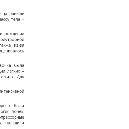
сяца раньше
ассу тела –
ри рождении
триутробной
также из-за
оценивалось
вочка была
ии легких –
тельно. Для
интенсивной
орого были
огия почек.
опрессорные
, наладили