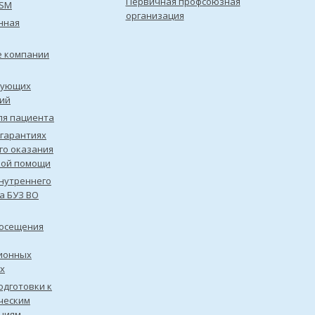
Первичная профсоюзная
ISM
организация
нная
е компании
рующих
ий
ля пациента
 гарантиях
го оказания
кой помощи
нутреннего
а БУЗ ВО
посещения
ионных
х
одготовки к
ческим
ниям