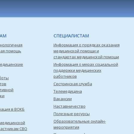
ТАМ
СПЕЦИАЛИСТАМ
нологичная
Информация о порядках оказания
кая помощь
медицинской помощи и
стандартах медицинской помощи
медицинские
Информация о мерах социальной
поддержки медицинских
работников
боты
тов
Сестринская служба
тивной
Телемедицина
ки
Вакансии
Наставничество
зация в ВОКБ
Полезные ресурсы
Образовательные онлайн-
медицинской
мероприятия
астникам СВО