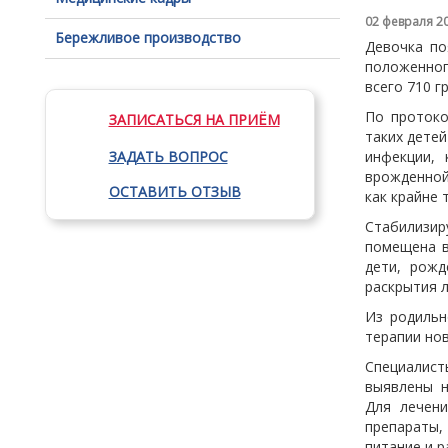
02 февраля 2
Бережливое производство
Девочка по
положенног
всего 710 г
По протоко
ЗАПИСАТЬСЯ НА ПРИЁМ
таких дете
ЗАДАТЬ ВОПРОС
инфекции, 
врожденной
ОСТАВИТЬ ОТЗЫВ
как крайне 
Стабилизи
помещена в
дети, рожд
раскрытия л
Из родильн
терапии но
Специалис
выявлены н
Для лечени
препараты
питание и р