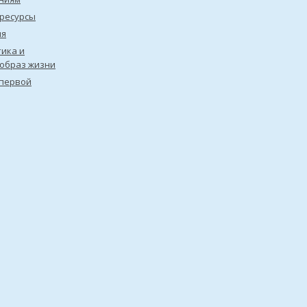
ресурсы
ия
ика и
образ жизни
первой