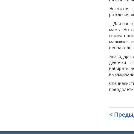
Несмотря н
рождения до
– Для нас э
мамы. Но с
своим паци
малышке н
неонатолог
Благодаря 
девочки с
набирать в
выхаживани
Специалис
преодолеть 
< Преды