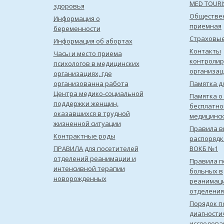
MED TOUR
здоровья
Обществе
Информация о
приемная
беременности
Страховы
Информация об абортах
Контакты
Часы и место приема
контроли
психологов в медицинских
организац
организациях, где
организованна работа
Памятка д
Центра медико-социальной
Памятка о
поддержки женщин,
бесплатно
оказавшихся в трудной
медицинс
жизненной ситуации
Правила в
Контрактные роды
распорядк
ПРАВИЛА для посетителей
ВОКБ №1
отделений реанимации и
Правила 
интенсивной терапии
больных в
новорожденных
реанимац
отделения
Порядок п
диагности
исследова