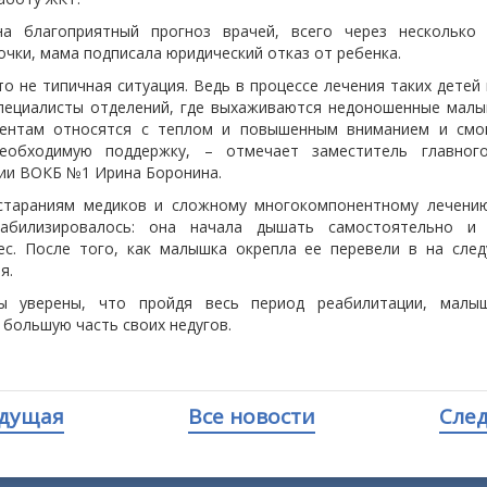
а благоприятный прогноз врачей, всего через несколько
чки, мама подписала юридический отказ от ребенка.
то не типичная ситуация. Ведь в процессе лечения таких детей
пециалисты отделений, где выхаживаются недоношенные малы
ентам относятся с теплом и повышенным вниманием и смо
еобходимую поддержку, – отмечает заместитель главног
ии ВОКБ №1 Ирина Боронина.
стараниям медиков и сложному многокомпонентному лечени
табилизировалось: она начала дышать самостоятельно и 
ес. После того, как малышка окрепла ее перевели в на сле
я.
ты уверены, что пройдя весь период реабилитации, малы
большую часть своих недугов.
дущая
Все новости
Сле