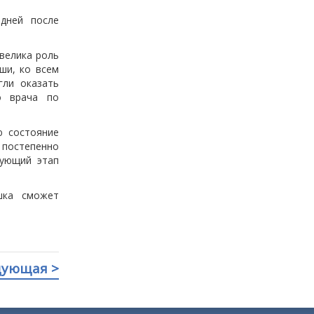
 дней после
 велика роль
ши, ко всем
гли оказать
о врача по
ю состояние
постепенно
дующий этап
шка сможет
дующая >