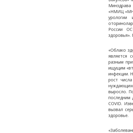
Минздрава 
«НМИЦ «МНТ
урологии 
оторинолар
России ОС
здоровья». 
«Облако зд
является 
разным при
ищущим «вт
инфекции. Н
рост числа
нуждающихс
выросло. П
последним 
COVID. Изв
вызвал сер
здоровье.
«Заболеван