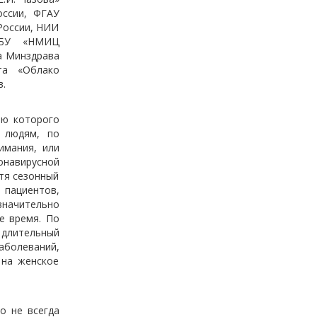
оссии, ФГАУ
России, НИИ
ФГБУ «НМИЦ
а Минздрава
та «Облако
в.
ью которого
 людям, по
имания, или
онавирусной
отя сезонный
 пациентов,
значительно
е время. По
 длительный
аболеваний,
 на женское
о не всегда