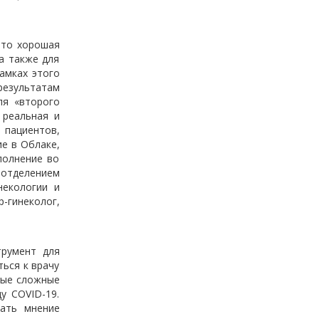
это хорошая
а также для
амках этого
результатам
ля «второго
 реальная и
 пациентов,
е в Облаке,
полнение во
 отделением
некологии и
-гинеколог,
трумент для
ься к врачу
амые сложные
у COVID-19.
ать мнение