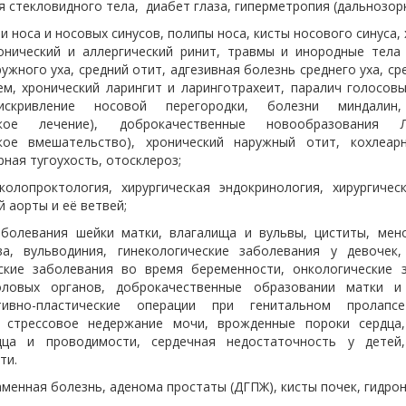
 стекловидного тела, диабет глаза, гиперметропия (дальнозорк
носа и носовых синусов, полипы носа, кисты носового синуса, 
ронический и аллергический ринит, травмы и инородные тела 
ужного уха, средний отит, адгезивная болезнь среднего уха, ср
ем, хронический ларингит и ларинготрахеит, паралич голосовы
искривление носовой перегородки, болезни миндалин
еское лечение), доброкачественные новообразования Л
ское вмешательство), хронический наружный отит, кохлеар
ная тугоухость, отосклероз;
ктология, хирургическая эндокринология, хирургическ
 аорты и её ветвей;
ания шейки матки, влагалища и вульвы, циститы, мено
ва, вульводиния, гинекологические заболевания у девочек,
ские заболевания во время беременности, онкологические 
оловых органов, доброкачественные образовании матки и 
ктивно-пластические операции при генитальном пролапс
 стрессовое недержание мочи, врожденные пороки сердца
дца и проводимости, сердечная недостаточность у детей,
ти.
нная болезнь, аденома простаты (ДГПЖ), кисты почек, гидрон