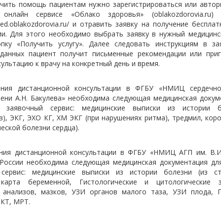
чить помощь пациентам нужно зарегистрироваться или автор
 онлайн сервисе «Облако здоровья» (oblakozdorovia.ru) 
emed.oblakozdorovia.ru/ и отравить заявку на получение беспла
ии. Для этого необходимо выбрать заявку в нужный медицинс
пку «Получить услугу». Далее следовать инструкциям в за
данных пациент получит письменные рекомендации или при
ультацию к врачу на конкретный день и время.
ения дистанционной консультации в ФГБУ «НМИЦ сердечно-
мени А.Н. Бакулева» необходима следующая медицинская докум
в заявочный сервис: медицинские выписки из истории б
в), ЭКГ, ЭХО КГ, ХМ ЭКГ (при нарушениях ритма), тредмил, кор
еской болезни сердца).
ния дистанционной консультации в ФГБУ «НМИЦ АГП им. В.И
России необходима следующая медицинская документация для
сервис: медицинские выписки из истории болезни (из ст
карта беременной, Гистологические и цитологические з
 анализов, мазков, УЗИ органов малого таза, УЗИ плода, 
КТ, МРТ.