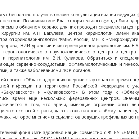
3
огут бесплатно получить онлайн-консультации врачей ведущих 
х центров. По инициативе Благотворительного фонда Лиги здор
приемы в облачном сервисе для них проводят специалисты центр
 хирургии им. А.Н. Бакулева, центра кардиологии имени ака
нтра оториноларингологии ФМБА России, МНТК «Микрохирургия
Федорова, НИИ урологии и интервенционной радиологии им. Н.А
о геронтологического научно-клинического центра и центра 
и и перинатологии им. В.И. Кулакова. Обратиться к специал
дающие сердечно-сосудистыми, офтальмологическими и гинеко
ями, а также заболеваниями ЛОР-органов.
кий проект «Облако здоровья» впервые стартовал во время пан
сной инфекции на территории Российской Федерации с уч
«Бакулевского» и «Кулаковского». В этом году к «Облак
ились врачи еще нескольких федеральных центров. Значим
аключается в том, что врачи, имеющие огромный опыт леч
циентов со всей страны, дают столь важное любому пациенту,
учаях, «второе мнение» специалистов ведущих профильных цент
тельный фонд Лиги здоровья нации совместно с ФГБУ «НМИЦ С
Минздрава России, ФГБУ «НМИЦ кардиологии имени академика Е