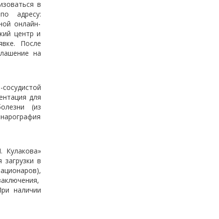
изоваться в
по адресу:
тной онлайн-
кий центр и
явке. После
глашение на
сосудистой
ентация для
олезни (из
онарография
. Кулакова»
 загрузки в
ационаров),
аключения,
При наличии