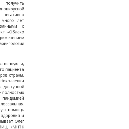
 получить
оновирусной
 негативно
 много лет
язанными с
ект «Облако
применением
арингологии
ственную и,
го пациента
ров страны.
 Николаевич
а доступной
» полностью
 пандемией
лоссальная.
нную помощь
 здоровья и
зывает Олег
НМИЦ «МНТК