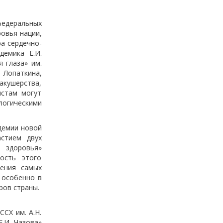
федеральных
овья нации,
а сердечно-
демика Е.И.
 глаза» им.
. Лопаткина,
акушерства,
истам могут
логическими
демии новой
астием двух
у здоровья»
ость этого
ения самых
 особенно в
ров страны.
СХ им. А.Н.
.И. Чазова»