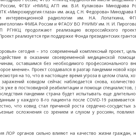
России, ФГБУ «НМИЦ АГП им. В.И. Кулакова» Минздрава Р
К «Микрохирургия глаза» им. акад. С.Н. Федорова» Минздрава 
и интервенционной радиологии им. Н.А. Лопаткина, 
ингологии» ФМБА России и ФГАОУ ВО РНИМУ им. Н. И. Пирогов
П РГНКЦ продолжают реализацию всероссийского проек
Проект реализуется при поддержке Фонда президентских гранто
оровья» сегодня – это современный комплексный проект, цел
содействие в оказании своевременной медицинской помощи
чинам, оставшимся без необходимого профессионального вн
орое мнение». Проект создавался в разгар пандемии новой кор
есмотря на то, что в настоящее время угроза в целом спала, х
 заражений ковидом сейчас наблюдается снова, количество
я уже в постковидной реабилитации и помощи специалистов, 
оследствия пандемии страна будет испытывать еще длительно
данным у каждого 8-го пациента после COVID-19 развивается
естно, что ковид стал причиной роста сердечно-сосудистых з
ьезные осложнения со зрением и слухом у россиян, повлиял
ия ЛОР органов сильно влияют на качество жизни граждан, н