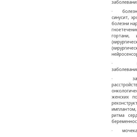
заболевания
· болезни 
синусит, х
болезни нар
гноетечени
гортани, 
(хирургич
(хирургиче
нейросенсор
· колопро
заболеваний
· заболев
расстройст
онкологиче
женских п
реконстру
имплантом,
ритма сер
беременнос
· мочекаме