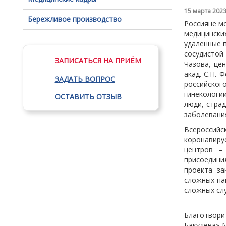
15 марта 202
Бережливое производство
Россияне м
медицински
удаленные 
сосудистой
ЗАПИСАТЬСЯ НА ПРИЁМ
Чазова, це
акад. С.Н. 
ЗАДАТЬ ВОПРОС
российског
гинекологи
ОСТАВИТЬ ОТЗЫВ
люди, стра
заболевани
Всероссийс
коронавиру
центров – 
присоедин
проекта з
сложных па
сложных сл
Благотвори
Бакулева» 