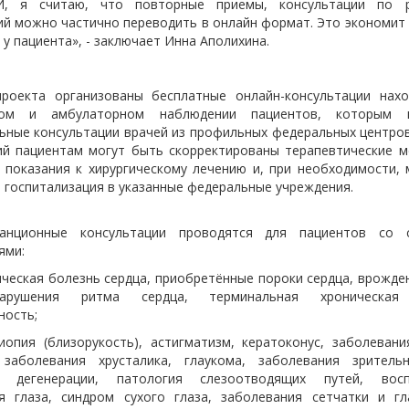
 И, я считаю, что повторные приемы, консультации по р
ий можно частично переводить в онлайн формат. Это экономит в
и у пациента», - заключает Инна Аполихина.
роекта организованы бесплатные онлайн-консультации нах
ном и амбулаторном наблюдении пациентов, которым 
ьные консультации врачей из профильных федеральных центров
ий пациентам могут быть скорректированы терапевтические м
 показания к хирургическому лечению и, при необходимости,
 госпитализация в указанные федеральные учреждения.
танционные консультации проводятся для пациентов со 
ями:
кая болезнь сердца, приобретённые пороки сердца, врожде
нарушения ритма сердца, терминальная хроническая 
ность;
(близорукость), астигматизм, кератоконус, заболевания
 заболевания хрусталика, глаукома, заболевания зритель
е дегенерации, патология слезоотводящих путей, восп
я глаза, синдром сухого глаза, заболевания сетчатки и гл