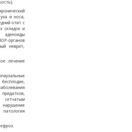
ость);
хронический
уха и носа,
едний отит с
х складок и
, аденоиды
ОР-органов
ный неврит,
ое лечение
паузальные
 бесплодие,
заболевания
придатков,
е сетчатым
, нарушение
 патология
ефроз.