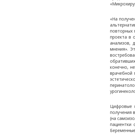
«Микрохирур
«На получе
альтернати
повторных 
проекта в 
анализов, 
мнения». Э
востребова
обративших
конечно, н
врачебной 
эстетическ
перинатоло
урогинеколо
Цифровые м
получения 
(на самоизо
пациентки 
Беременны