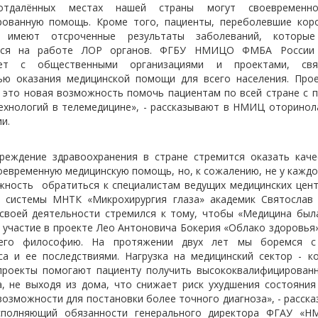
тдалённых местах нашей страны могут своевременно
рованную помощь. Кроме того, пациенты, переболевшие кор
, имеют отсроченные результаты заболеваний, которые
тся на работе ЛОР органов. ФГБУ НМИЦО ФМБА России
ает с общественными организациями и проектами, св
ью оказания медицинской помощи для всего населения. Про
- это новая возможность помочь пациентам по всей стране с 
ехнологий в телемедицине», - рассказывают в НМИЦ оторинол
и.
реждение здравоохранения в стране стремится оказать каче
воевременную медицинскую помощь, но, к сожалению, не у каждо
жность обратиться к специалистам ведущих медицинских цент
 системы МНТК «Микрохирургия глаза» академик Святослав
своей деятельности стремился к тому, чтобы «Медицина был
и участие в проекте Лео Антоновича Бокерия «Облако здоровья
его философию. На протяжении двух лет мы боремся с
са и ее последствиями. Нагрузка на медицинский сектор - ко
роекты помогают пациенту получить высококвалифицирова
а, не выходя из дома, что снижает риск ухудшения состояния
возможности для постановки более точного диагноза», - расска
исполняющий обязанности генерального директора ФГАУ «