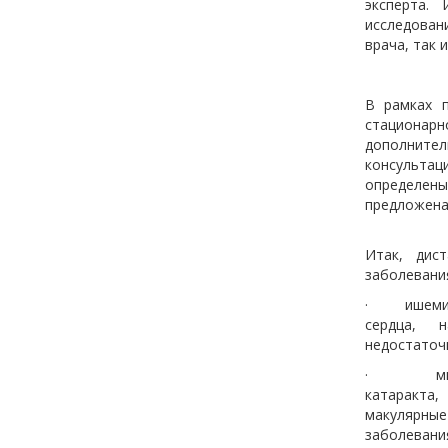
эксперта.
исследован
врача, так 
В рамках п
стационар
дополнител
консультац
определены
предложена
Итак, дис
заболевани
· ишемичес
сердца, 
недостаточ
· миопия 
катаракта,
макулярны
заболевани