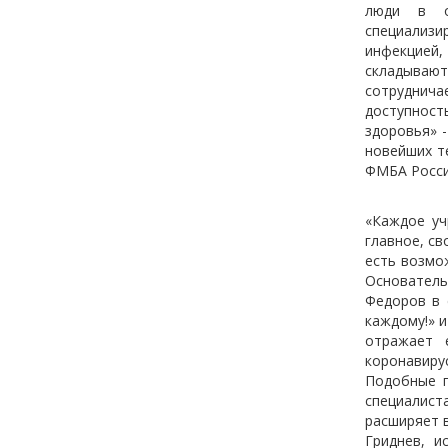
люди в о
специализи
инфекцией
складываю
сотруднич
доступност
здоровья» 
новейших т
ФМБА Росси
«Каждое уч
главное, с
есть возмо
Основатель
Федоров в 
каждому!» 
отражает 
коронавиру
Подобные п
специалист
расширяет 
Гриднев, 