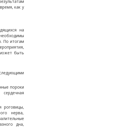
езультатам
ремя, как у
одящихся на
необходимы
. По итогам
ероприятия,
 может быть
следующими
нные пороки
сердечная
 роговицы,
ного нерва,
алительные
азного дна,