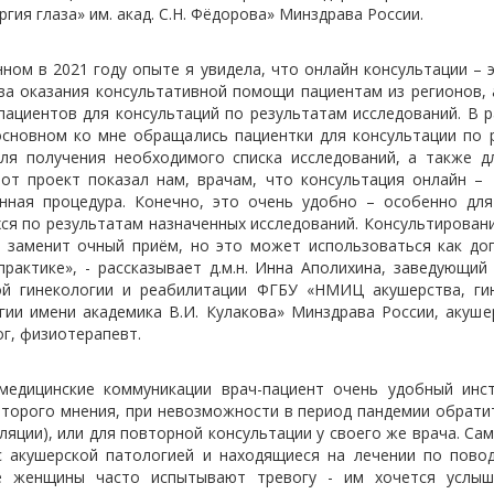
гия глаза» им. акад. С.Н. Фёдорова» Минздрава России.
нном в 2021 году опыте я увидела, что онлайн консультации – 
ва оказания консультативной помощи пациентам из регионов, 
пациентов для консультаций по результатам исследований. В р
основном ко мне обращались пациентки для консультации по 
для получения необходимого списка исследований, а также д
тот проект показал нам, врачам, что консультация онлайн –
нная процедура. Конечно, это очень удобно – особенно для
ся по результатам назначенных исследований. Консультировани
е заменит очный приём, но это может использоваться как до
практике», - рассказывает д.м.н. Инна Аполихина, заведующий
ой гинекологии и реабилитации ФГБУ «НМИЦ акушерства, ги
гии имени академика В.И. Кулакова» Минздрава России, акушер
г, физиотерапевт.
едицинские коммуникации врач-пациент очень удобный инс
второго мнения, при невозможности в период пандемии обратит
ляции), или для повторной консультации у своего же врача. С
с акушерской патологией и находящиеся на лечении по повод
е женщины часто испытывают тревогу - им хочется услыш