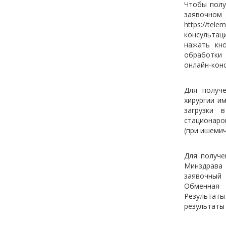
Чтобы полу
заявочном
https://tel
консультац
нажать кно
обработки 
онлайн-конс
Для получ
хирургии и
загрузки 
стационаро
(при ишемич
Для получе
Минздрава 
заявочный 
Обменная 
Результаты
результаты 