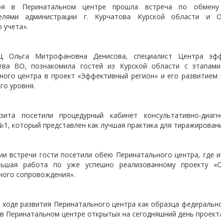
ря в Перинатальном центре прошла встреча по обмен
телями администрации г. Курчатова Курской области и 
 учета».
Ц Ольга Митрофановна Денисова, специалист Центра эфф
тва ВО, познакомила гостей из Курской области с этапам
ного центра в проект «Эффективный регион» и его развитием 
го уровня.
ита посетили процедурный кабинет консультативно-диагн
1, который представлен как лучшая практика для тиражировани
ии встречи гости посетили обею Перинатального центра, где и
льшая работа по уже успешно реализованному проекту «О
ного сопровождения».
 ходе развития Перинатального центра как образца федерально
 в Перинатальном центре открытых на сегодняшний день проекта