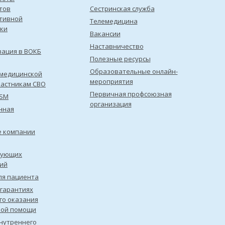
тов
Сестринская служба
тивной
Телемедицина
ки
Вакансии
Наставничество
зация в ВОКБ
Полезные ресурсы
Образовательные онлайн-
медицинской
мероприятия
астникам СВО
Первичная профсоюзная
ISM
организация
нная
е компании
рующих
ий
ля пациента
 гарантиях
го оказания
кой помощи
нутреннего