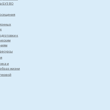
а БУЗ ВО
посещения
ионных
х
одготовки к
ческим
ниям
ресурсы
ия
ика и
образ жизни
первой