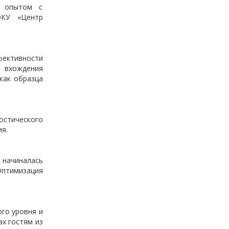
у опытом с
ОКУ «Центр
ективности
и вхождения
как образца
остического
я.
 начиналась
птимизация
го уровня и
х гостям из