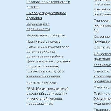
Безопасное материнство и
специалис
детство
Консульта
Школа репродуктивного
поликлини
здоровья
Плановая
Информация о
госпитали
беременности
№1
Информация об абортах
Оказание 
Часы и место приема
помощи уч
психологов в медицинских
MED TOUR
организациях, где
Обществе
организованна работа
приемная
Центра медико-социальной
Страховы
поддержки женщин,
оказавшихся в трудной
Контакты
жизненной ситуации
контроли
организац
Контрактные роды
Памятка д
ПРАВИЛА для посетителей
отделений реанимации и
Памятка о
интенсивной терапии
бесплатно
новорожденных
медицинс
Правила в