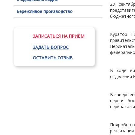
23 сентяб
представи
Бережливое производство
бюджетного
Куратор П
ЗАПИСАТЬСЯ НА ПРИЁМ
правительс
Перинаталь
ЗАДАТЬ ВОПРОС
федерально
ОСТАВИТЬ ОТЗЫВ
В ходе виз
отделения №
В завершен
первая бо
перинаталь
Подробно о
реализации