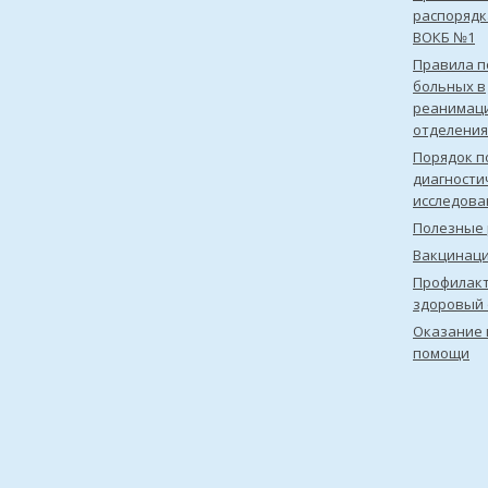
распорядк
ВОКБ №1
Правила 
больных в
реанимац
отделения
Порядок п
диагности
исследова
Полезные 
Вакцинац
Профилакт
здоровый 
Оказание 
помощи