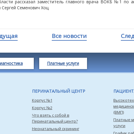
бласти рассказал заместитель главного врача ВОКБ №1 по а
 Сергей Семенович Хоц.
дущая
Все новости
Сле
иагностика
Платные услуги
ПЕРИНАТАЛЬНЫЙ ЦЕНТР
ПАЦИЕН
Корпус №1
Высокотех
медицинс
Корпус №2
(ВМП)
Что взять с собой в
Платные 
Перинатальный центр?
услуги
Неонатальный скрининг
График ра