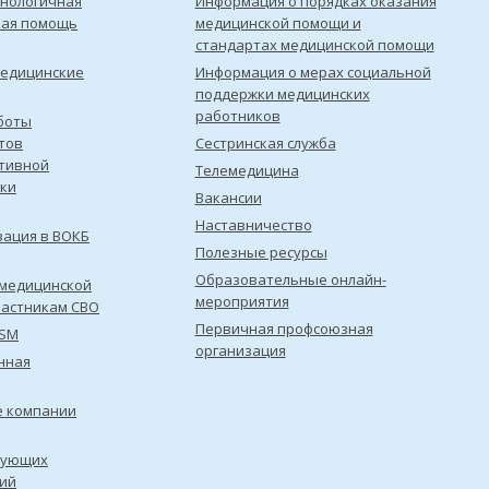
нологичная
Информация о порядках оказания
кая помощь
медицинской помощи и
стандартах медицинской помощи
медицинские
Информация о мерах социальной
поддержки медицинских
работников
боты
тов
Сестринская служба
тивной
Телемедицина
ки
Вакансии
Наставничество
зация в ВОКБ
Полезные ресурсы
Образовательные онлайн-
медицинской
мероприятия
астникам СВО
Первичная профсоюзная
ISM
организация
нная
е компании
рующих
ий