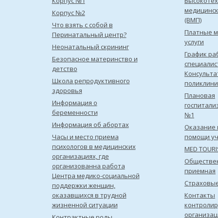
Корпус №1
Высокотех
медицинс
Корпус №2
(ВМП)
Что взять с собой в
Платные 
Перинатальный центр?
услуги
Неонатальный скрининг
График ра
Безопасное материнство и
специалис
детство
Консульта
Школа репродуктивного
поликлини
здоровья
Плановая
Информация о
госпитали
беременности
№1
Информация об абортах
Оказание 
Часы и место приема
помощи уч
психологов в медицинских
MED TOUR
организациях, где
Обществе
организованна работа
приемная
Центра медико-социальной
Страховы
поддержки женщин,
оказавшихся в трудной
Контакты
жизненной ситуации
контроли
организац
Контрактные роды