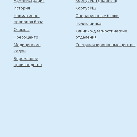
Администрация
Корпус № 1 (главный)
История
Корпус №2
Нормативно-
Операционные блоки
правовая база
Поликлиника
Отзывы
Клинико-диагностические
Пресс-центр
отделения
Медицинские
Специализированные центры
кадры
Бережливое
производство