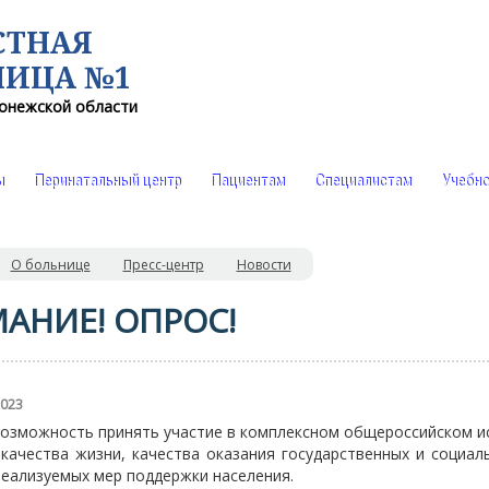
СТНАЯ
НИЦА №1
онежской области
ы
Перинатальный центр
Пациентам
Специалистам
Учебно
О больнице
Пресс-центр
Новости
АНИЕ! ОПРОС!
2023
 возможность принять участие в комплексном общероссийском и
 качества жизни, качества оказания государственных и социаль
реализуемых мер поддержки населения.