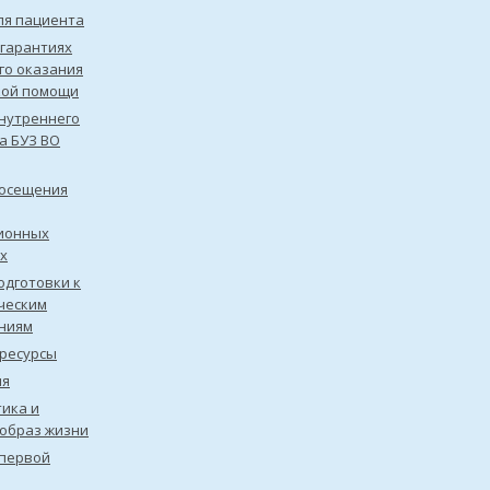
ля пациента
 гарантиях
го оказания
кой помощи
нутреннего
а БУЗ ВО
посещения
ионных
х
одготовки к
ческим
ниям
ресурсы
ия
ика и
образ жизни
первой