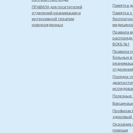
Памятка д
ПРАВИЛА для посетителей
отделений реанимации и
Памятка о
интенсивной терапии
бесплатно
новорожденных
медицинс
Правила в
распорядк
ВОКБ №1
Правила 
больных в
реанимац
отделения
Порядок п
диагности
исследова
Полезные 
Вакцинац
Профилакт
здоровый 
Оказание 
помощи