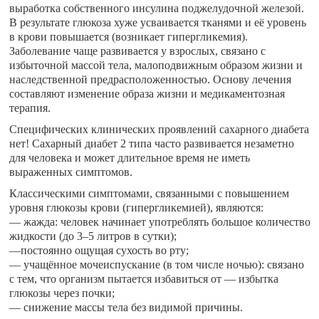
выработка собственного инсулина поджелудочной железой.
В результате глюкоза хуже усваивается тканями и её уровень
в крови повышается (возникает гипергликемия).
Заболевание чаще развивается у взрослых, связано с
избыточной массой тела, малоподвижным образом жизни и
наследственной предрасположенностью. Основу лечения
составляют изменение образа жизни и медикаментозная
терапия.
️Специфических клинических проявлений сахарного диабета
нет! Сахарный диабет 2 типа часто развивается незаметно
для человека и может длительное время не иметь
выраженных симптомов.
Классическими симптомами, связанными с повышением
уровня глюкозы крови (гипергликемией), являются:
— жажда: человек начинает употреблять большое количество
жидкости (до 3–5 литров в сутки);
—постоянно ощущая сухость во рту;
— учащённое мочеиспускание (в том числе ночью): связано
с тем, что организм пытается избавиться от — избытка
глюкозы через почки;
— снижение массы тела без видимой причины.