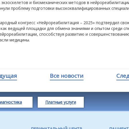
 экзоскелетов и биомеханических методов в нейрореабилитации
онули проблему подготовки высококвалифицированных специали
народный конгресс «Нейрореабилитация – 2025» подтвердил сво
 как ведущей площадки для обмена знаниями и опытом среди сп
нейрореабилитации, способствуя развитию и совершенствованию
асли медицины.
дущая
Все новости
Сле
иагностика
Платные услуги
ПЕРИНАТАЛЬНЫЙ ЦЕНТР
ПАЦИЕН