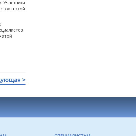
. Участники
стов в этой
ю
ециалистов
 этой
дующая >
ТАМ
СПЕЦИАЛИСТАМ