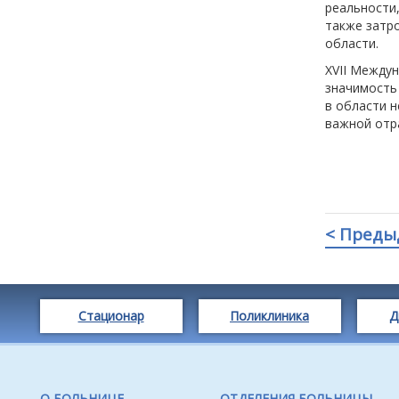
реальности,
также затр
области.
XVII Между
значимость
в области 
важной отр
< Преды
Стационар
Поликлиника
Д
О БОЛЬНИЦЕ
ОТДЕЛЕНИЯ БОЛЬНИЦЫ