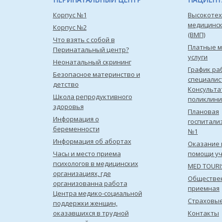
Корпус №1
Высокотех
медицинс
Корпус №2
(ВМП)
Что взять с собой в
Платные 
Перинатальный центр?
услуги
Неонатальный скрининг
График ра
Безопасное материнство и
специалис
детство
Консульта
Школа репродуктивного
поликлини
здоровья
Плановая
Информация о
госпитали
беременности
№1
Информация об абортах
Оказание 
Часы и место приема
помощи уч
психологов в медицинских
MED TOUR
организациях, где
Обществе
организованна работа
приемная
Центра медико-социальной
Страховы
поддержки женщин,
оказавшихся в трудной
Контакты