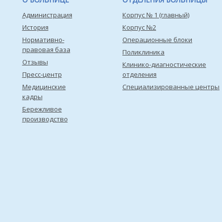
Администрация
Корпус № 1 (главный)
История
Корпус №2
Нормативно-
Операционные блоки
правовая база
Поликлиника
Отзывы
Клинико-диагностические
Пресс-центр
отделения
Медицинские
Специализированные центры
кадры
Бережливое
производство