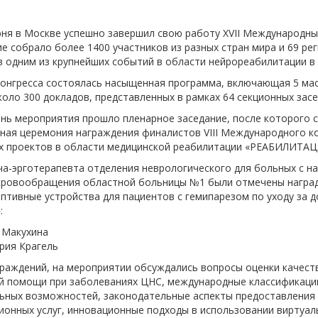
юня в Москве успешно завершил свою работу XVII Международный
 собрало более 1400 участников из разных стран мира и 69 ре
в одним из крупнейших событий в области нейрореабилитации в 
 конгресса состоялась насыщенная программа, включающая 5 ма
коло 300 докладов, представленных в рамках 64 секционных засе
ень мероприятия прошло пленарное заседание, после которого 
ная церемония награждения финалистов VIII Международного к
 проектов в области медицинской реабилитации «РЕАБИЛИТАЦ
ча-эрготерапевта отделения неврологического для больных с н
кровообращения областной больницы №1 были отмечены наград
аптивные устройства для пациентов с гемипарезом по уходу за
:
 Макухина
рия Крагель
раждений, на мероприятии обсуждались вопросы оценки качест
й помощи при заболеваниях ЦНС, международные классификаци
ьных возможностей, законодательные аспекты предоставления
ионных услуг, инновационные подходы в использовании виртуал