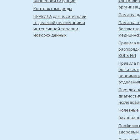
жизненной ситуации
контроли
организац
Контрактные роды
Памятка д
ПРАВИЛА для посетителей
отделений реанимации и
Памятка о
интенсивной терапии
бесплатно
новорожденных
медицинс
Правила в
распорядк
ВОКБ №1
Правила 
больных в
реанимац
отделения
Порядок п
диагности
исследова
Полезные 
Вакцинац
Профилакт
здоровый 
Оказание 