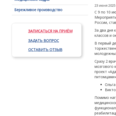
23 июня 2025
Бережливое производство
С 9 по 10 и
Мероприятие
России, ста
За два дня
ЗАПИСАТЬСЯ НА ПРИЁМ
классов и о
ЗАДАТЬ ВОПРОС
️В первый д
торжествен
ОСТАВИТЬ ОТЗЫВ
молодежных
Сразу 2 вра
мозгового 
проект «Ад
питомцами»
Ольга
Викто
Помимо наг
медицинско
функционал
реабилитац