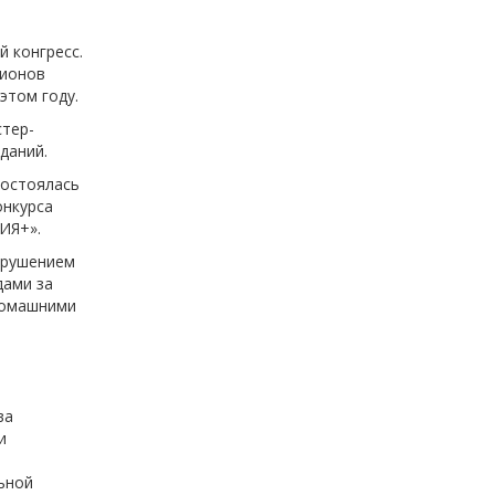
 конгресс.
гионов
этом году.
стер-
даний.
состоялась
онкурса
ИЯ+».
арушением
ами за
 домашними
ва
и
ьной