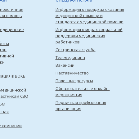
нологичная
Информация о порядках оказания
кая помощь
медицинской помощи и
стандартах медицинской помощи
медицинские
Информация о мерах социальной
поддержки медицинских
работников
боты
тов
Сестринская служба
тивной
Телемедицина
ки
Вакансии
Наставничество
зация в ВОКБ
Полезные ресурсы
Образовательные онлайн-
медицинской
мероприятия
астникам СВО
Первичная профсоюзная
ISM
организация
нная
е компании