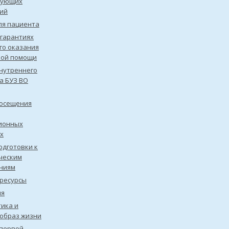
рующих
ий
ля пациента
 гарантиях
го оказания
кой помощи
нутреннего
а БУЗ ВО
посещения
ионных
х
одготовки к
ческим
ниям
ресурсы
ия
ика и
образ жизни
первой