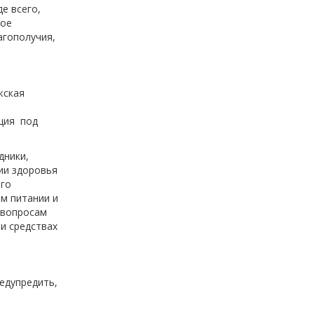
е всего,
ное
агополучия,
жская
кция под
дники,
ии здоровья
ого
м питании и
 вопросам
и средствах
едупредить,