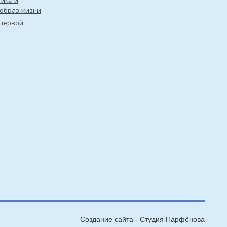
ика и
образ жизни
первой
Создание сайта - Cтудия Парфёнова