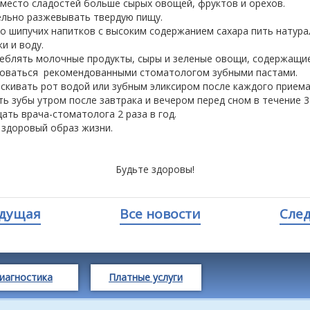
вместо сладостей больше сырых овощей, фруктов и орехов.
льно разжевывать твердую пищу.
о шипучих напитков с высоким содержанием сахара пить натур
и и воду.
еблять молочные продукты, сыры и зеленые овощи, содержащие
оваться рекомендованными стоматологом зубными пастами.
скивать рот водой или зубным эликсиром после каждого приема
ть зубы утром после завтрака и вечером перед сном в течение 3-
ать врача-стоматолога 2 раза в год.
 здоровый образ жизни.
Будьте здоровы!
дущая
Все новости
Сле
иагностика
Платные услуги