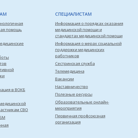
ТАМ
СПЕЦИАЛИСТАМ
нологичная
Информация о порядках оказания
кая помощь
медицинской помощи и
стандартах медицинской помощи
медицинские
Информация о мерах социальной
поддержки медицинских
работников
боты
тов
Сестринская служба
тивной
Телемедицина
ки
Вакансии
Наставничество
зация в ВОКБ
Полезные ресурсы
Образовательные онлайн-
медицинской
мероприятия
астникам СВО
Первичная профсоюзная
ISM
организация
нная