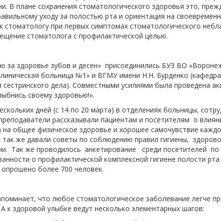
и. В плане сохранения стоматологического здоровья это, прежд
равильному уходу за полостью рта и ориентация на своевремен
к стоматологу при первых симптомах стоматологического небл
сещение стоматолога с профилактической целью.
ю за здоровье зубов и десен» присоединились БУЗ ВО «Вороне
линическая больница №1» и ВГМУ имени Н.Н. Бурденко (кафедра
и сестринского дела). Совместными усилиями была проведена а
лыбнись своему здоровью!».
ескольких дней (с 14 по 20 марта) в отделениях больницы, сотру
 преподаватели рассказывали пациентам и посетителям о влиян
а на общее физическое здоровье и хорошее самочувствие кажд
 так же давали советы по соблюдению правил гигиены, здорово
ни. Так же проводилось анкетирование среди посетителей по
анности о профилактической комплексной гигиене полости рта 
 опрошено более 700 человек.
поминает, что любое стоматологическое заболевание легче пр
 А к здоровой улыбке ведут несколько элементарных шагов: