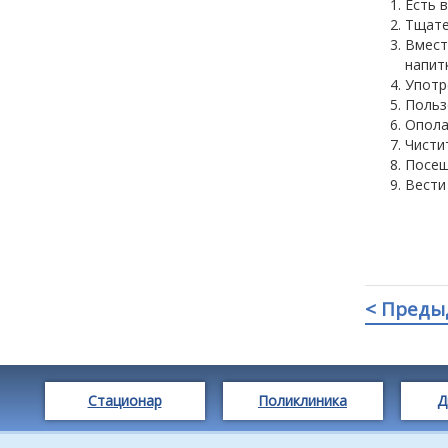
Есть 
Тщате
Вмест
напитк
Употр
Польз
Опола
Чисти
Посещ
Вести
< Преды
Стационар
Поликлиника
Д