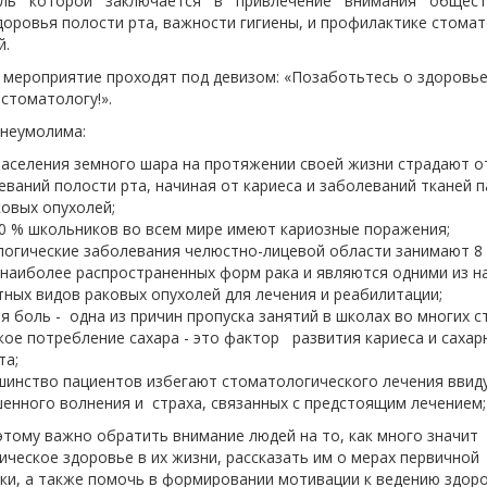
ель которой заключается в привлечение внимания общест
доровья полости рта, важности гигиены, и профилактике стомат
й.
 мероприятие проходят под девизом: «Позаботьтесь о здоровье
стоматологу!».
 неумолима:
населения земного шара на протяжении своей жизни страдают о
еваний полости рта, начиная от кариеса и заболеваний тканей 
ковых опухолей;
90 % школьников во всем мире имеют кариозные поражения;
огические заболевания челюстно-лицевой области занимают 8
 наиболее распространенных форм рака и являются одними из н
тных видов раковых опухолей для лечения и реабилитации;
я боль - одна из причин пропуска занятий в школах во многих с
ое потребление сахара - это фактор развития кариеса и сахар
та;
инство пациентов избегают стоматологического лечения ввид
енного волнения и страха, связанных с предстоящим лечением;
тому важно обратить внимание людей на то, как много значит
ческое здоровье в их жизни, рассказать им о мерах первичной
ки, а также помочь в формировании мотивации к ведению здор