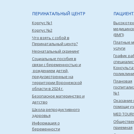
ПЕРИНАТАЛЬНЫЙ ЦЕНТР
ПАЦИЕН
Корпус №1
Высокотех
медицинс
Корпус №2
(ВМП)
Что взять с собой в
Платные 
Перинатальный центр?
услуги
Неонатальный скрининг
График ра
Социальные пособия в
специалис
связи с беременностью и
Консульта
рождением детей,
поликлини
предусмотренные на
Плановая
территории Воронежской
госпитали
области в 2024 г.
№1
Безопасное материнство и
Оказание 
детство
помощи уч
Школа репродуктивного
MED TOUR
здоровья
Обществе
Информация о
приемная
беременности