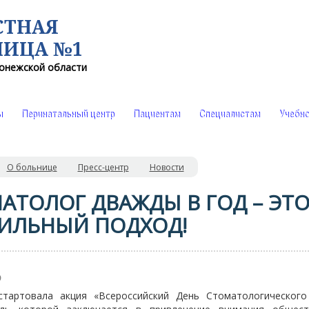
СТНАЯ
НИЦА №1
онежской области
ы
Перинатальный центр
Пациентам
Специалистам
Учебно
О больнице
Пресс-центр
Новости
АТОЛОГ ДВАЖДЫ В ГОД – ЭТ
ИЛЬНЫЙ ПОДХОД!
9
артовала акция «Всероссийский День Стоматологического