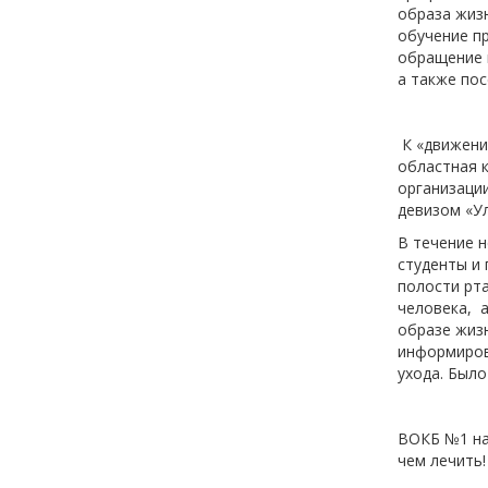
образа жизн
обучение п
обращение 
а также по
К «движени
областная к
организаци
девизом «У
В течение н
студенты и
полости рт
человека, а
образе жиз
информиров
ухода. Было
ВОКБ №1 на
чем лечить!