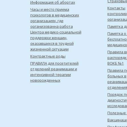
Страховы
Информация об абортах
Контакты
Часы и место приема
контроли
психологов в медицинских
организац
организациях, где
организованна работа
Памятка д
Центра медико-социальной
Памятка о
поддержки женщин,
бесплатно
оказавшихся в трудной
медицинс
жизненной ситуации
Правила в
Контрактные роды
распорядк
ПРАВИЛА для посетителей
ВОКБ №1
отделений реанимации и
Правила 
интенсивной терапии
больных в
новорожденных
реанимац
отделения
Порядок п
диагности
исследова
Полезные 
Вакцинац