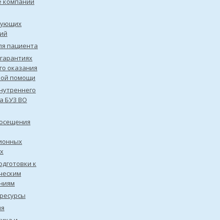
е компании
рующих
ий
ля пациента
 гарантиях
го оказания
кой помощи
нутреннего
а БУЗ ВО
посещения
ионных
х
одготовки к
ческим
ниям
ресурсы
ия