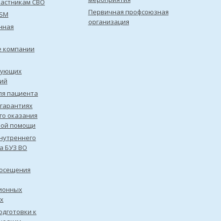
астникам СВО
Первичная профсоюзная
ISM
организация
нная
е компании
рующих
ий
ля пациента
 гарантиях
го оказания
кой помощи
нутреннего
а БУЗ ВО
посещения
ионных
х
одготовки к