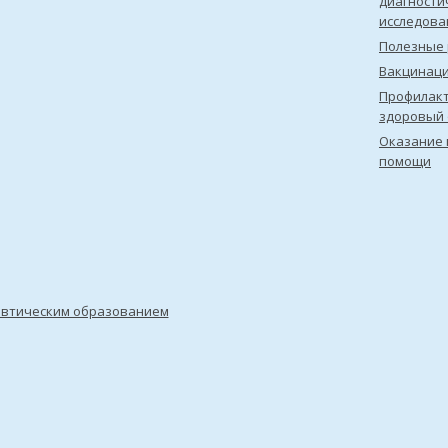
диагности
исследова
Полезные 
Вакцинац
Профилакт
здоровый 
Оказание 
помощи
евтическим образованием