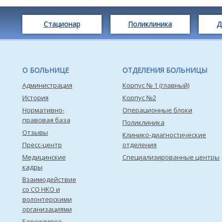
Стационар
Поликлиника
Д
О БОЛЬНИЦЕ
ОТДЕЛЕНИЯ БОЛЬНИЦЫ
Администрация
Корпус № 1 (главный)
История
Корпус №2
Нормативно-
Операционные блоки
правовая база
Поликлиника
Отзывы
Клинико-диагностические
Пресс-центр
отделения
Медицинские
Специализированные центры
кадры
Взаимодействие
со СО НКО и
волонтерскими
организациями
Бережливое