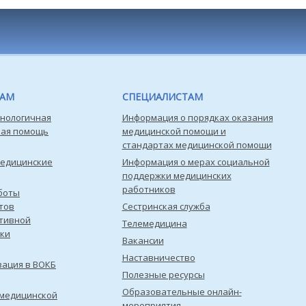
ТАМ
СПЕЦИАЛИСТАМ
нологичная
Информация о порядках оказания
кая помощь
медицинской помощи и
стандартах медицинской помощи
медицинские
Информация о мерах социальной
поддержки медицинских
работников
боты
тов
Сестринская служба
тивной
Телемедицина
ки
Вакансии
Наставничество
зация в ВОКБ
Полезные ресурсы
Образовательные онлайн-
медицинской
мероприятия