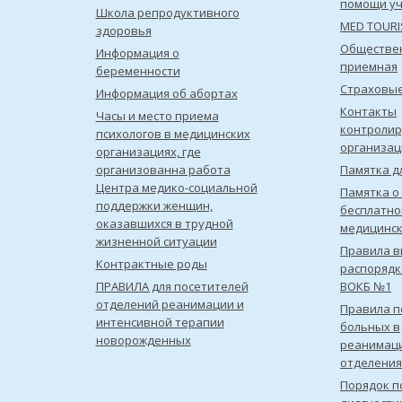
помощи уч
Школа репродуктивного
MED TOUR
здоровья
Обществе
Информация о
приемная
беременности
Страховы
Информация об абортах
Контакты
Часы и место приема
контроли
психологов в медицинских
организац
организациях, где
организованна работа
Памятка д
Центра медико-социальной
Памятка о
поддержки женщин,
бесплатно
оказавшихся в трудной
медицинс
жизненной ситуации
Правила в
Контрактные роды
распорядк
ПРАВИЛА для посетителей
ВОКБ №1
отделений реанимации и
Правила 
интенсивной терапии
больных в
новорожденных
реанимац
отделения
Порядок п