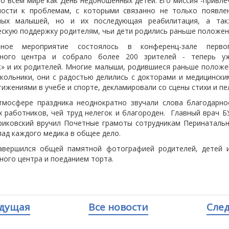
во всем мире как День недоношенных детей. Его миссия -привле
ости к проблемам, с которыми связанно не только появле
ных малышей, но и их последующая реабилитация, а так
ескую поддержку родителям, чьи дети родились раньше положен
нное мероприятие состоялось в конференц-зале перво
ьного центра и собрало более 200 зрителей - теперь у
» и их родителей. Многие малыши, родившиеся раньше положе
кольники, они с радостью делились с докторами и медицински
ижениями в учебе и спорте, декламировали со сцены стихи и пел
мосфере праздника неоднократно звучали слова благодарно
х работников, чей труд нелегок и благороден. Главный врач 
риковский вручил Почетные грамоты сотрудникам Перинатальн
лад каждого медика в общее дело.
авершился общей памятной фотографией родителей, детей 
ного центра и поеданием торта.
дущая
Все новости
Сле