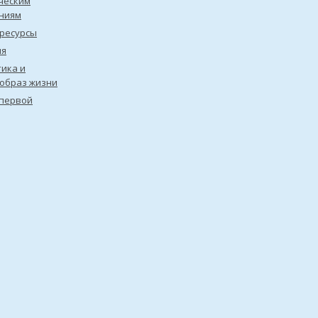
ческим
ниям
ресурсы
ия
ика и
образ жизни
первой