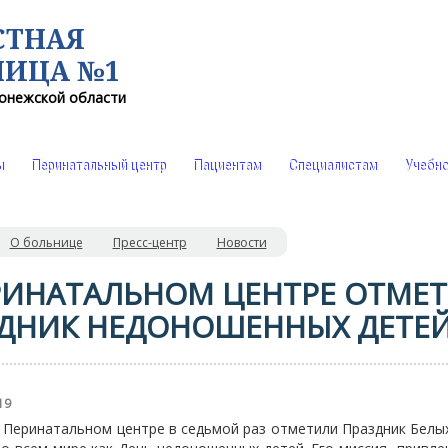
СТНАЯ
НИЦА №1
онежской области
ы
Перинатальный центр
Пациентам
Специалистам
Учебно
О больнице
Пресс-центр
Новости
РИНАТАЛЬНОМ ЦЕНТРЕ ОТМЕ
ДНИК НЕДОНОШЕННЫХ ДЕТЕ
19
в Перинатальном центре в седьмой раз отметили Праздник Белых