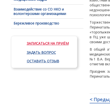
известный 
общественн
Взаимодействие со СО НКО и
недоношен
волонтерскими организациями
психологич
Торжестве
Бережливое производство
Перинатал
«торопыжек
в ПЦ уже ш
своими дост
ЗАПИСАТЬСЯ НА ПРИЁМ
В общей ат
ЗАДАТЬ ВОПРОС
медицински
№1 В.А. Ве
ОСТАВИТЬ ОТЗЫВ
отметив вк
Праздник з
Перинаталь
< Преды