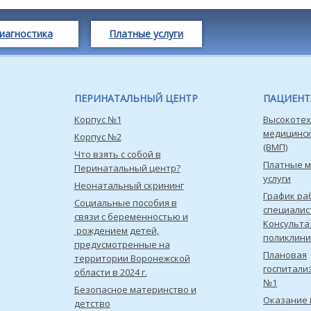
иагностика
Платные услуги
ПЕРИНАТАЛЬНЫЙ ЦЕНТР
ПАЦИЕН
Корпус №1
Высокотех
медицинс
Корпус №2
(ВМП)
Что взять с собой в
Платные 
Перинатальный центр?
услуги
Неонатальный скрининг
График ра
Социальные пособия в
специалис
связи с беременностью и
Консульта
рождением детей,
поликлини
предусмотренные на
Плановая
территории Воронежской
госпитали
области в 2024 г.
№1
Безопасное материнство и
Оказание 
детство