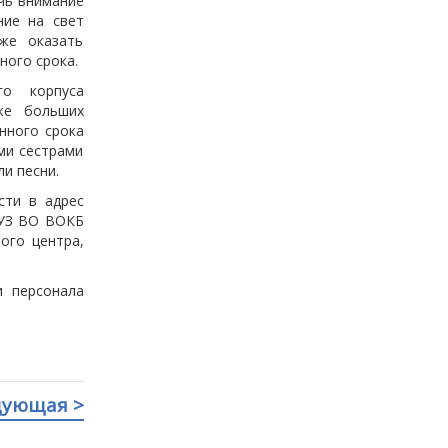
чь внимание
ние на свет
же оказать
ного срока.
го корпуса
же больших
нного срока
ми сестрами
и песни.
сти в адрес
БУЗ ВО ВОКБ
ого центра,
и персонала
дующая >