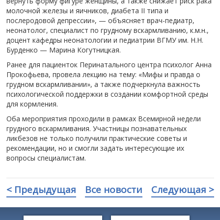
вернуть форму фигуре женщины, а также снижает риск рака
молочной железы и яичников, диабета II типа и
послеродовой депрессии», — объясняет врач-педиатр,
неонатолог, специалист по грудному вскармливанию, к.м.н.,
доцент кафедры неонатологии и педиатрии ВГМУ им. Н.Н.
Бурденко — Марина Когутницкая.
Ранее для пациенток Перинатального центра психолог Анна
Прокофьева, провела лекцию на тему: «Мифы и правда о
грудном вскармливании», а также подчеркнула важность
психологической поддержки в создании комфортной среды
для кормления.
Оба мероприятия проходили в рамках Всемирной недели
грудного вскармливания. Участницы познавательных
ликбезов не только получили практические советы и
рекомендации, но и смогли задать интересующие их
вопросы специалистам.
< Предыдущая
Все новости
Следующая >