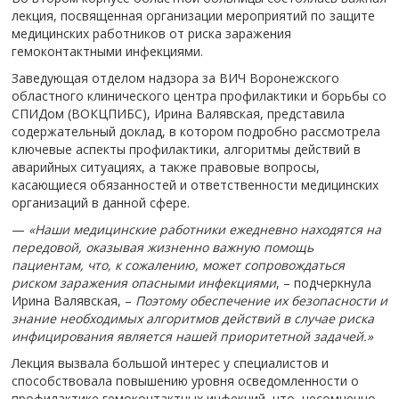
лекция, посвященная организации мероприятий по защите
медицинских работников от риска заражения
гемоконтактными инфекциями.
Заведующая отделом надзора за ВИЧ Воронежского
областного клинического центра профилактики и борьбы со
СПИДом (ВОКЦПИБС), Ирина Валявская, представила
содержательный доклад, в котором подробно рассмотрела
ключевые аспекты профилактики, алгоритмы действий в
аварийных ситуациях, а также правовые вопросы,
касающиеся обязанностей и ответственности медицинских
организаций в данной сфере.
—
«Наши медицинские работники ежедневно находятся на
передовой, оказывая жизненно важную помощь
пациентам, что, к сожалению, может сопровождаться
риском заражения опасными инфекциями
, – подчеркнула
Ирина Валявская, –
Поэтому обеспечение их безопасности и
знание необходимых алгоритмов действий в случае риска
инфицирования является нашей приоритетной задачей.»
️Лекция вызвала большой интерес у специалистов и
способствовала повышению уровня осведомленности о
профилактике гемоконтактных инфекций, что, несомненно,