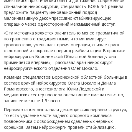
имеющийся практический опыт и достижения современной
спинальной нейрохирургии, специалисты ВОКБ №1 решили
предложить пациенту инновационный подход –
малоинвазивную декомпрессивно-стабилизирующую
операцию через односторонний межмышечный доступ.
«Эта методика является значительно менее травматичной
по сравнению с традиционными, что минимизирует
кровопотерю, уменьшает время операции, снижает риск
осложнений и сокращает период реабилитации. В практике
нейрохирургов Воронежской Областной Больницы она
применяется впервые», - рассказал врач-нейрохирург
нейрохирургического отделения Олег Цокало.
Команда специалистов Воронежской областной больницы в
составе врачей нейрохирургов Олега Цокало и Данила
Романовского, анестезиолога Юлии Ледовской и
медицинских сестер провела оперативное вмешательство,
занявшее меньше 1,5 часов.
Первым этапом выполнили декомпрессию нервных структур,
то есть удаление части заднего опорного комплекса
позвоночника с освобождением сдавленных нервных
корешков. Затем нейрохирурги провели стабилизацию,