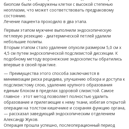
биопсии были обнаружены клетки с высокой степенью
неоплазии, что может соответствовать предраковому
состоянию.
Лечение пациента проходило в два этапа.
Первым этапом мужчине выполнили эндоскопическую
петлевую резекцию - диатермической петлей удалили
небольшие полипы.
Вторым этапом стало удаление опухоли размером 5,0 см х
4,5 см путем эндоскопической подслизистой диссекции. К
подобному методу воронежские эндоскописты обратились
впервые в своей практике.
— Преимущества этого способа заключаются в
минимизации риска рецидива, улучшению обзора и доступа к
подслизистому слою, удалению крупного образования
единым блоком в пределах здоровой слизистой. Самое
главное - этот метод позволяет полностью удалить
образование и прилегающие к нему ткани, избегая открытой
операции на толстом кишечнике и сохраняя функцию органа,
— рассказал заведующий эндоскопическим отделением
Александр Жуков.
Операция прошла успешно, послеоперационный период