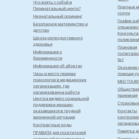
Что взять с собой в
Платные 
Перинатальный центр?
услуги
Неонатальный скрининг
График ра
Безопасное материнство и
специалис
детство
Консульта
Школа репродуктивного
поликлини
здоровья
Плановая
Информация о
госпитали
беременности
№1
Информация об абортах
Оказание 
Часы и место приема
помощи уч
психологов в медицинских
MED TOUR
организациях, где
Обществе
организованна работа
приемная
Центра медико-социальной
Страховы
поддержки женщин,
оказавшихся в трудной
Контакты
жизненной ситуации
контроли
организац
Контрактные роды
Памятка д
ПРАВИЛА для посетителей
отделений реанимации и
Памятка о