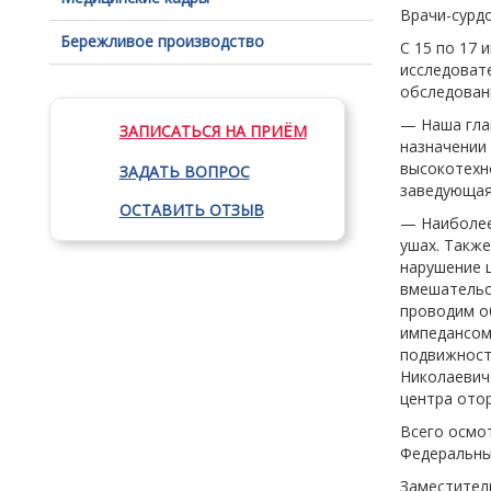
Врачи-сурд
Бережливое производство
С 15 по 17
исследоват
обследован
— Наша глав
ЗАПИСАТЬСЯ НА ПРИЁМ
назначении
высокотехн
ЗАДАТЬ ВОПРОС
заведующая
ОСТАВИТЬ ОТЗЫВ
— Наиболее
ушах. Такж
нарушение ц
вмешательст
проводим о
импедансом
подвижност
Николаевич
центра ото
Всего осмо
Федеральны
Заместител