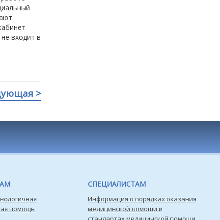
циальный
рают
кабинет
не входит в
дующая >
ТАМ
СПЕЦИАЛИСТАМ
нологичная
Информация о порядках оказания
кая помощь
медицинской помощи и
стандартах медицинской помощи