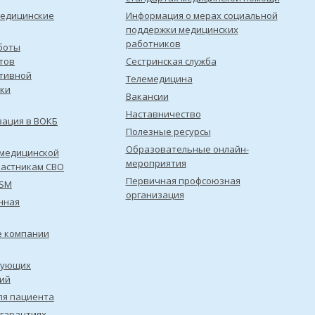
медицинские
Информация о мерах социальной
поддержки медицинских
работников
боты
тов
Сестринская служба
тивной
Телемедицина
ки
Вакансии
Наставничество
зация в ВОКБ
Полезные ресурсы
Образовательные онлайн-
медицинской
мероприятия
астникам СВО
Первичная профсоюзная
ISM
организация
нная
е компании
рующих
ий
ля пациента
 гарантиях