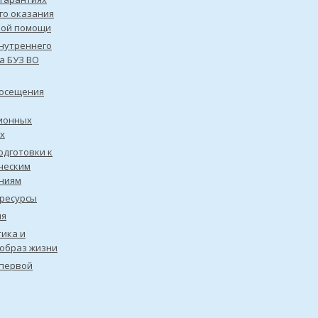
го оказания
кой помощи
нутреннего
а БУЗ ВО
посещения
ионных
х
одготовки к
ческим
ниям
ресурсы
ия
ика и
образ жизни
первой