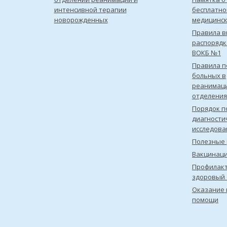
интенсивной терапии
бесплатно
новорожденных
медицинс
Правила в
распорядк
ВОКБ №1
Правила 
больных в
реанимац
отделения
Порядок п
диагности
исследова
Полезные 
Вакцинац
Профилакт
здоровый 
Оказание 
помощи