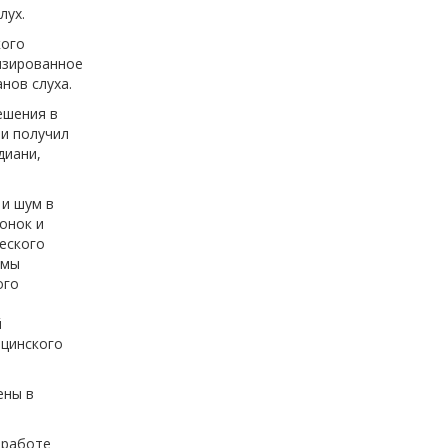
лух.
кого
изированное
нов слуха.
ешения в
и получил
диани,
и шум в
онок и
еского
 мы
ого
й
ицинского
ены в
 работе