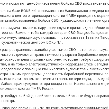
ологи помогают демобилизованным бойцам СВО восстановить с
 июля на базе ВОКБ №1 специалисты из Национального медицинс
ельского центра оториноларингологии ФМБА проводят специал
ие демобилизованных бойцов СВО, нуждающихся в лечении орга
ная задача - выявить нарушение слуха и принять дальнейшие р
 терапии. Важно, чтобы каждый ветеран СВО был дообследован 
ологичную медицинскую помощь, — рассказывает Татьяна Твил
 сурдологической центром ВОКБ №1.
 распространенные жалобы участников СВО – это потеря слуха 
е часто встречаются травматические разрывы барабанных переп
елостности цепи слуховых косточек, которые требуют хирургич
ва, а не только электроакустической коррекции слуха. Сегодня
бследование с помощью клинического аудиометра и акустическ
етра. Так мы проверяем целостность барабанной перепонки, ее
ь. Выявляем травмы косточек и степень потери слуха, — Андре
 Дайхес, врач-сурдолог-оториноларинголог Национального мед
риноларингологии ФМБА России.
тр пройдут 42 бойца, наиболее тяжелые больные будут направл
е центры.
ь главного врача ВОКБ №1 по консультативно-поликлинической