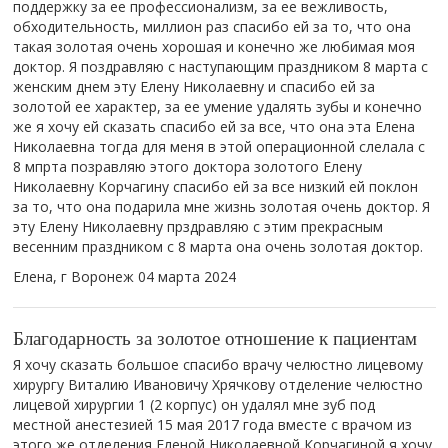
поддержку за ее профессионализм, за ее вежливость,
обходительность, миллион раз спасибо ей за то, что она
такая золотая очень хорошая и конечно же любимая моя
доктор. Я поздравляю с наступающим праздником 8 марта с
женским днем эту Елену Николаевну и спасибо ей за
золотой ее характер, за ее умение удалять зубы и конечно
же я хочу ей сказать спасибо ей за все, что она эта Елена
Николаевна тогда для меня в этой операционной слелала с
8 мпрта позравляю этого доктора золотого Елену
Николаевну Корчагину спасибо ей за все низкий ей поклон
за то, что она подарила мне жизнь золотая очень доктор. Я
эту Елену Николаевну прздравляю с этим прекрасным
весенним праздником с 8 марта она очень золотая доктор.
Елена, г Воронеж
04 марта 2024
Благодарность за золотое отношение к пациентам
Я хочу сказать большое спасибо врачу челюстно лицевому
хирургу Виталию Ивановичу Хрячкову отделение челюстно
лицевой хирургии 1 (2 корпус) он удалял мне зуб под
местной анестезией 15 мая 2017 года вместе с врачом из
этого же отделения Еленой Николаевной Корчагиной я хочу