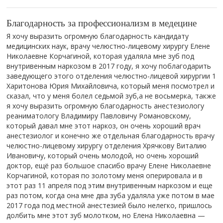
Благодарность за профессионализм в медецине
Я хочу выразить огромную благодарность кандидату
медицинских наук, врачу челюстно-лицевому хирургу Елене
Николаевне Корчагиной, которая удаляла мне зуб под
внутривенным наркозом в 2017 году, я хочу поблагодарить
заведующего этого отделения челюстно-лицевой хирургии 1
Харитонова Юрия Михайловича, который меня посмотрел и
сказал, что у меня болел седьмой зуб,а не восьмерка, также
я хочу выразить огромную благодарность анестезиологу
реаниматологу Владимиру Павловичу Романовскому,
который давал мне этот наркоз, он очень хороший врач
анестезиолог и конечно же отдельная благодарность врачу
челюстно-лицевому хирургу отделения Хрячкову Виталию
Ивановичу, который очень молодой, но очень хороший
доктор, ещё раз большое спасибо врачу Елене Николаевне
Корчагиной, которая по золотому меня оперировала и в
этот раз 11 апреля под этим внутривенным наркозом и еще
раз потом, когда она мне два зуба удаляла уже потом в мае
2017 года под местной анестезией было нелегко, пришлось
долбить мне этот зуб молотком, но Елена Николаевна —