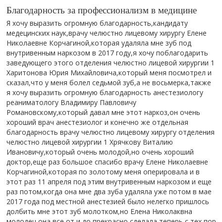
Благодарность за профессионализм в медицине
Я хочу выразить огромную благодарность,кандидату
медецинских наук,врачу челюстно лицевому хирургу Елене
Николаевне Корчагиной,которая удаляла мне зуб под
внутривенным наркозом в 2017 году,я хочу поблагодарить
заведующего этого отделения челюстно лицевой хирургии 1
Харитонова Юрия Михайловича,который меня посмотрел и
сказал,что у меня болел седьмой зуб,а не восьмерка,также
я хочу выразить огромную благодарность анестезиологу
реаниматологу Владимиру Павловичу
Романовскому,который давал мне этот наркоз,он очень
хороший врач анестезиолог и конечно же отдельная
благодарность врачу челюстно лицевому хирургу отделения
челюстно лицевой хирургии 1 Хрячкову Виталию
Ивановичу,который очень молодой,но очень хороший
доктор,еще раз большое спасибо врачу Елене Николаевне
Корчагиной,которая по золотому меня оперировала и в
этот раз 11 апреля под этим внутривенным наркозом и еще
раз потом,когда она мне два зуба удаляла уже потом в мае
2017 года под местной анестезией было нелегко пришлось
долбить мне этот зуб молотком,но Елена Николаквна
молодец она все от и до прекрасно сделала,теперь с тех пор