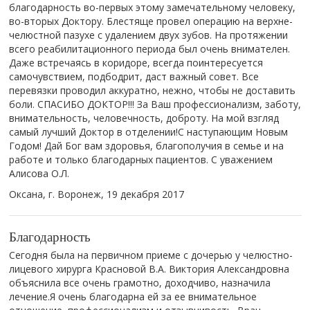
благодарность во-первых этому замечательному человеку,
во-вторых Доктору. Блестяще провел операцию на верхне-
челюстной пазухе с удалением двух зубов. На протяжении
всего реабилитационного периода был очень внимателен.
Даже встречаясь в коридоре, всегда поинтересуется
самочувствием, подбодрит, даст важный совет. Все
перевязки проводил аккуратно, нежно, чтобы не доставить
боли. СПАСИБО ДОКТОР!!! За Ваш профессионализм, заботу,
внимательность, человечность, доброту. На мой взгляд
самый лучший Доктор в отделении!С наступающим Новым
Годом! Дай Бог вам здоровья, благополучия в семье и на
работе и только благодарных пациентов. С уважением
Алисова О.Л.
Оксана, г. Воронеж,
19 декабря 2017
Благодарность
Сегодня была на первичном приеме с дочерью у челюстно-
лицевого хирурга Красновой В.А. Виктория Александровна
объяснила все очень грамотно, доходчиво, назначила
лечение.Я очень благодарна ей за ее внимательное