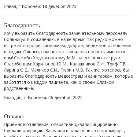
Елена, г Воронеж
18 декабря 2023
Благодарность
Хочу выразить благодарность замечательному персоналу
больницы. К сожалению, в наше время так редко можно
встретить профессионализм, доброе, бережное отношение
к людям. Однако, нам посчастливилось попасть именно к
вам! Спасибо Ходорковскому М.М. за его золотые руки.
Спасибо вам: Харитонов Ю.М., Калашников С.И., Триф Г.В.,
Ларина О.Е., Маликов С.И., Тюрин М.В. Так же, хотелось бы
выразить благодарность медсёстрам и санитаркам, которые
заботятся о каждом пациенте, как о своём близком
родственнике.
Клавдия, г. Воронеж
06 декабря 2022
Отзывы
Приёмное отделение, оперативно,квалифицированно.
Сделали операцию. Заселили в палату-чистота, комфорт,
удобства, курорт. Лечение на высоте, каждый специалист