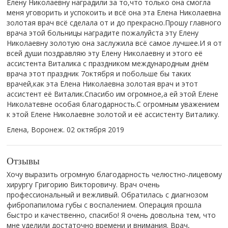
Елену Николаевну наградили за то,что только она смогла
меня уговорить и успокоить и всё она эта Елена Николаевна
золотая врач всё сделала от и до прекрасно.Прошу главного
врача этой больницы наградите пожалуйста эту Елену
Николаевну золотую она заслужила всё самое лучшее.И я от
всей души поздравляю эту Елену Николаевну и этого её
ассистента Виталика с праздником международным днём
врача этот праздник 7октября и побольше бы таких
врачей,как эта Елена Николаевна золотая врач и этот
ассистент её Виталик.Спасибо им огромное,а ей этой Елене
Николатевне особая благодарность.С огромным уважением
к этой Елене Николаевне золотой и её ассистенту Виталику.
Елена, Воронеж.
02 октября 2019
Отзывы
Хочу выразить огромную благодарность челюстно-лицевому
хирургу Григорию Викторовичу. Врач очень
профессиональный и вежливый. Обратилась с диагнозом
фибропапилома губы с воспалением. Операция прошла
быстро и качественно, спасибо! Я очень довольна тем, что
мне уделили достаточно времени и внимания. Врач,