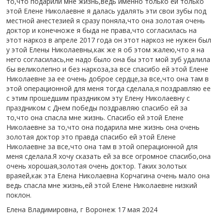
то,что подарили мне жизнь,ведь именно только ей только
этой Елене Николаевне я далась удалять эти свои зубы под
местной анестезией я сразу поняла,что она золотая очень
доктор и конечноже я быда не права,что согласилась на
этот наркоз в апреле 2017 года он этот наркоз не нужен был
у этой Елены Николаевны,как же я об этом жалею,что я на
него согласилась,не надо было она бы этот мой зуб удалила
бы великолепно и без наркоза,за все спасибо ей этой Елене
Николаевне за ее очень доброе сердце,за все,что она там в
этой операционной для меня тогда сделала,я поздравляю ее
с этим прошедшим праздником эту Елену Николаевну с
праздником с Днем победы поздравляю спасибо ей за
то,что она спасла мне жизнь. Спасибо ей этой Елене
Николаевне за то,что она подарила мне жизнь она очень
золотая доктор это правда спасибо ей этой Елене
Николаевне за все,что она там в этой операционной для
меня сделала.Я хочу сказать ей за все огромное спасибо,она
очень хорошая,золотая очень доктор. Таких золотых
враяей,как эта Елена Николаевна Корчагина очень мало она
ведь спасла мне жизнь,ей этой Елене Николаевне низкий
поклон.
Елена Владимировна, г Воронеж
17 мая 2024