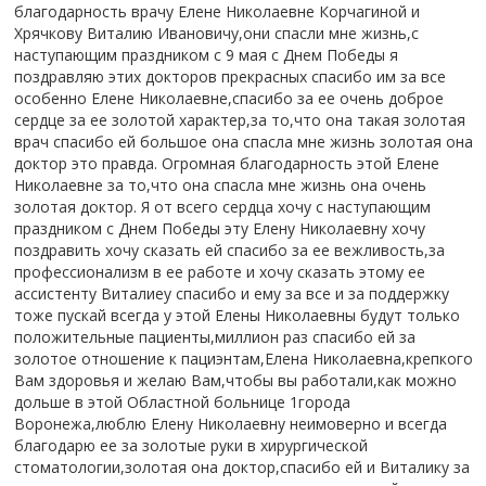
благодарность врачу Елене Николаевне Корчагиной и
Хрячкову Виталию Ивановичу,они спасли мне жизнь,с
наступающим праздником с 9 мая с Днем Победы я
поздравляю этих докторов прекрасных спасибо им за все
особенно Елене Николаевне,спасибо за ее очень доброе
сердце за ее золотой характер,за то,что она такая золотая
врач спасибо ей большое она спасла мне жизнь золотая она
доктор это правда. Огромная благодарность этой Елене
Николаевне за то,что она спасла мне жизнь она очень
золотая доктор. Я от всего сердца хочу с наступающим
праздником с Днем Победы эту Елену Николаевну хочу
поздравить хочу сказать ей спасибо за ее вежливость,за
профессионализм в ее работе и хочу сказать этому ее
ассистенту Виталиеу спасибо и ему за все и за поддержку
тоже пускай всегда у этой Елены Николаевны будут только
положительные пациенты,миллион раз спасибо ей за
золотое отношение к пациэнтам,Елена Николаевна,крепкого
Вам здоровья и желаю Вам,чтобы вы работали,как можно
дольше в этой Областной больнице 1города
Воронежа,люблю Елену Николаевну неимоверно и всегда
благодарю ее за золотые руки в хирургической
стоматологии,золотая она доктор,спасибо ей и Виталику за