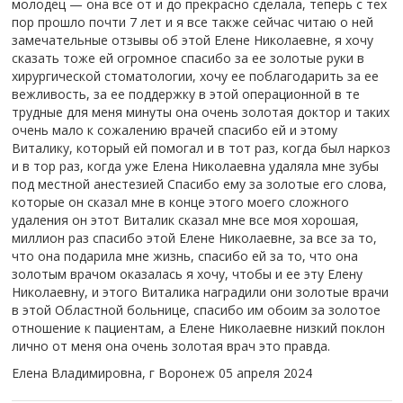
молодец — она все от и до прекрасно сделала, теперь с тех
пор прошло почти 7 лет и я все также сейчас читаю о ней
замечательные отзывы об этой Елене Николаевне, я хочу
сказать тоже ей огромное спасибо за ее золотые руки в
хирургической стоматологии, хочу ее поблагодарить за ее
вежливость, за ее поддержку в этой операционной в те
трудные для меня минуты она очень золотая доктор и таких
очень мало к сожалению врачей спасибо ей и этому
Виталику, который ей помогал и в тот раз, когда был наркоз
и в тор раз, когда уже Елена Николаевна удаляла мне зубы
под местной анестезией Спасибо ему за золотые его слова,
которые он сказал мне в конце этого моего сложного
удаления он этот Виталик сказал мне все моя хорошая,
миллион раз спасибо этой Елене Николаевне, за все за то,
что она подарила мне жизнь, спасибо ей за то, что она
золотым врачом оказалась я хочу, чтобы и ее эту Елену
Николаевну, и этого Виталика наградили они золотые врачи
в этой Областной больнице, спасибо им обоим за золотое
отношение к пациентам, а Елене Николаевне низкий поклон
лично от меня она очень золотая врач это правда.
Елена Владимировна, г Воронеж
05 апреля 2024