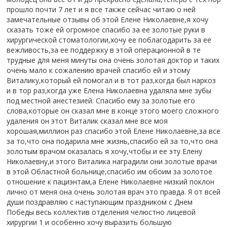
прошло почти 7 лет и я все также сейчас читаю о ней
замечательные отзывы об этой Елене Николаевне,я хочу
сказать тоже ей огромное спасибо за ее золотые руки в
хирургической стоматологии,хочу ее поблагодарить за ее
вежливость,за ее поддержку в этой операционной в те
трудные для меня минуты она очень золотая доктор и таких
очень мало к сожалению врачей спасибо ей и этому
Виталику,который ей помогал и в тот раз,когда был наркоз
и в тор раз,когда уже Елена Николаевна удаляла мне зубы
под местной анестезией. Спасибо ему за золотые его
слова,которые он сказал мне в конце этого моего сложного
удаления он этот Виталик сказал мне все моя
хорошая,миллион раз спасибо этой Елене Николаевне,за все
за то,что она подарила мне жизнь,спасибо ей за то,что она
золотым врачом оказалась я хочу,чтобы и ее эту Елену
Николаевну,и этого Виталика наградили они золотые врачи
в этой Областной больнице,спасибо им обоим за золотое
отношение к пациэнтам,а Елене Николаевне низкий поклон
лично от меня она очень золотая врач это правда. Я от всей
души поздравляю с наступающим праздником с Днем
Победы весь коллектив отделения челюстно лицевой
хирургии 1 и особенно хочу выразить большую