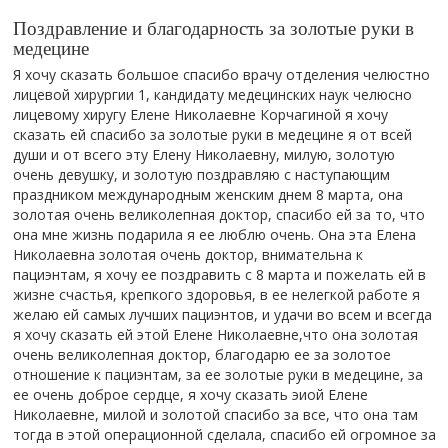
Поздравление и благодарность за золотые руки в
медецине
Я хочу сказать большое спасибо врачу отделения челюстно
лицевой хирургии 1, кандидату медецинских наук челюсно
лицевому хиругу Елене Николаевне Корчагиной я хочу
сказать ей спасибо за золотые руки в медецине я от всей
души и от всего эту Елену Николаевну, милую, золотую
очень девушку, и золотую поздравляю с наступающим
праздником международным женским днем 8 марта, она
золотая очень великолепная доктор, спасибо ей за то, что
она мне жизнь подарила я ее люблю очень. Она эта Елена
Николаевна золотая очень доктор, внимательна к
пациэнтам, я хочу ее поздравить с 8 марта и пожелать ей в
жизне счастья, крепкого здоровья, в ее нелегкой работе я
желаю ей самых лучших пациэнтов, и удачи во всем и всегда
я хочу сказать ей этой Елене Николаевне,что она золотая
очень великолепная доктор, благодарю ее за золотое
отношение к пациэнтам, за ее золотые руки в медецине, за
ее очень доброе сердце, я хочу сказать эиой Елене
Николаевне, милой и золотой спасибо за все, что она там
тогда в этой операционной сделала, спасибо ей огромное за