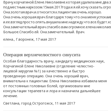
Врачу.корчагиной.Елене.Николаевне.которая.удалила.мне.два.з
под.местным.наркозом.15мая.2017года.и.я.ей.хочу.сказать.огр
Она.золотая.врач.и.относится.к.пациентам.очень.хорошо.
Она.очень.хорошая.врач.благодаря.тому.что.она.меня.успокаив
и.ее.взгляд.просто.опять.внушила.мне.надежду.что.все.будет.х
Она.замечательный.врач.спасибо.вам.огромное.елена.николае
Большое.Спасибо.ей. Она.замечательный. Врач.
елена., Г.воронеж,
17 мая 2017
Операция верхнечелюстного синусита
Особая благодарность врачу, кандидату медицинских наук,
Корчагиной Елене Николаевне (отделение челюстно-
лицевой хирургии №1) за качественно и быстро
проведенную операцию. Она очень хороший врач,
внимательна к пациентам. Елена Николаевна избавила меня
от постоянных головных болей, организовала мне
консультации терапевта и лора и назначила дальнейшее
лечение.
Светлана, город Острогожск,
11 мая 2017