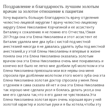
Поздравление и благодарность лучшим золотым
врачам за золотое отношение к пациетам
Хочу выразить большую благодарность врачу отделения
челюстно-лицевой хирургии 1 врачу челюстно-лицевому
хирургу Елене Николаевне Корчагиной и её ассистенту
Виталику к сожалению я не помню его Отчества,15мая
2017года она эта Елена Николаевна и этот ассистент её
Виталик удаляла мне два зуба с кистой под местной
анестезией никогда я не давалась удалять зубы под местной
анестезией,а у этой Елены Николаевны я впервые в жизне
поняла она эта Елена Николаевна оказалась золотым
врачом она эта Елена Николаевна очень мне понравилась и
конечно всё было не легко мне долбили зуб молотком и эта
Елена Николаевна превзошла мои все нервы она меня
спросила при долблении молотком этого моего зуба она эта
Елена Николаевна золотая доктор спросила у меня Лена
отдохнем я сама сказала ей нет и она эта Елена Николаевна
так хорошо мне сделала укол я боялась делать укол,а она
мне его сделала так,что я его даже не чувствовала.Эта
Елена Николаевна золотая врач очень хорошая врач у ней
золотой характер и золотые руки и я бы хотела,чтобы эту