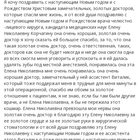
Я хочу поздравить с наступающим Новым годом и с
Рождеством Христовым замечательных, золотых докторов,
которые спасли мне жизнь, я от всей души поздравляю с
наступающим Новым годом и Рождеством врача челюстно
-лицевого хирурга, кандидата медецинских наук Елену
Николаевну Корчагину она очень хорошая, золотая очень
доктор я хочу сказать ей большое спасибо, за то, что она
такая золотая очень доктор, очень ответственная, таких,
докторов как она не будет никогда и нигде она смогла одна
из всех смогла меня уговорить и успокоить и я ей далась
удалять зубы под местной анестезией, понравилась она эта
Елена Николаевна мне очень понравилась она очень
хорошая доктор, замечательный у ней ассистент Виталик,
который тоже поддержал меня в трудные для меня минуты в
этой операционной, спасибо им обоим за золотое
отношение к пациентам, я не знаю, если бы там были другие
врачи, а не Елена Николаевна, я бы не пережила этот
кошмар. Елена Николаевна превзошла мои нервы она
золотая очень доктор я благодарю эту Елену Николаевну за
ее золотое сердце и за ее золотые руки в хирургической
стоматологии и от всей души поздравляю эту Елену
Николаевну с наступающим Новым годом и ее ассистента
этого Виталика я тоже поздравляю с наступающим Новым