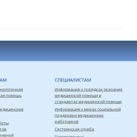
ТАМ
СПЕЦИАЛИСТАМ
нологичная
Информация о порядках оказания
кая помощь
медицинской помощи и
стандартах медицинской помощи
медицинские
Информация о мерах социальной
поддержки медицинских
работников
боты
тов
Сестринская служба
тивной
Телемедицина