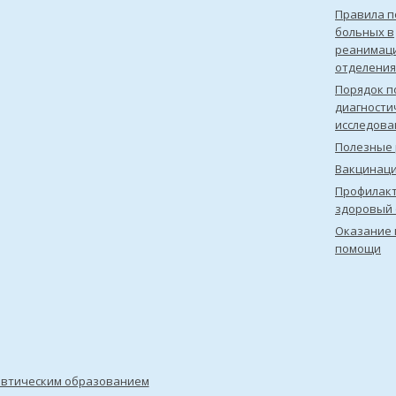
Правила 
больных в
реанимац
отделения
Порядок п
диагности
исследова
Полезные 
Вакцинац
Профилакт
здоровый 
Оказание 
помощи
евтическим образованием