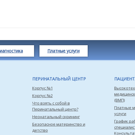
иагностика
Платные услуги
ПЕРИНАТАЛЬНЫЙ ЦЕНТР
ПАЦИЕН
Корпус №1
Высокотех
медицинс
Корпус №2
(ВМП)
Что взять с собой в
Платные 
Перинатальный центр?
услуги
Неонатальный скрининг
График ра
Безопасное материнство и
специалис
детство
Консульта