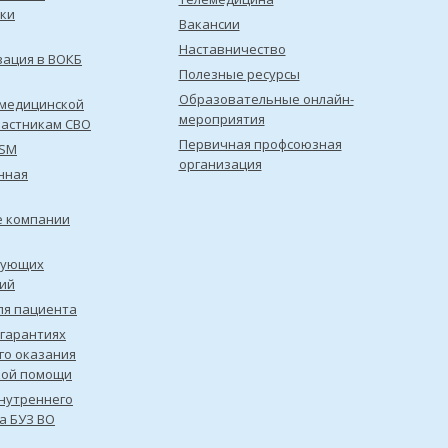
ки
Вакансии
Наставничество
зация в ВОКБ
Полезные ресурсы
Образовательные онлайн-
медицинской
мероприятия
астникам СВО
Первичная профсоюзная
ISM
организация
нная
е компании
рующих
ий
ля пациента
 гарантиях
го оказания
кой помощи
нутреннего
а БУЗ ВО