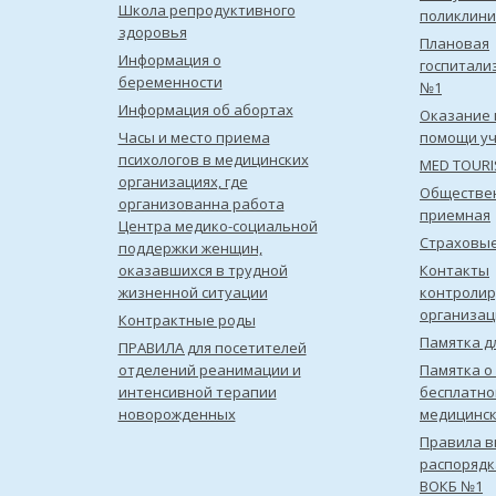
Школа репродуктивного
поликлини
здоровья
Плановая
Информация о
госпитали
беременности
№1
Информация об абортах
Оказание 
Часы и место приема
помощи уч
психологов в медицинских
MED TOUR
организациях, где
Обществе
организованна работа
приемная
Центра медико-социальной
Страховы
поддержки женщин,
оказавшихся в трудной
Контакты
жизненной ситуации
контроли
организац
Контрактные роды
Памятка д
ПРАВИЛА для посетителей
отделений реанимации и
Памятка о
интенсивной терапии
бесплатно
новорожденных
медицинс
Правила в
распорядк
ВОКБ №1