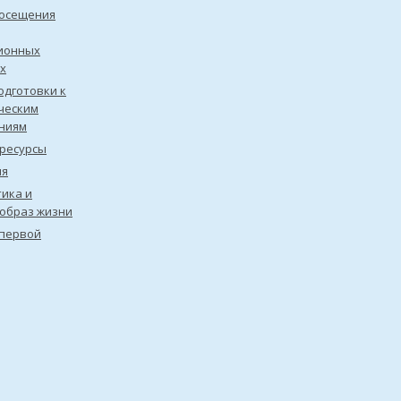
посещения
ионных
х
одготовки к
ческим
ниям
ресурсы
ия
ика и
образ жизни
первой