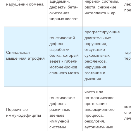
ацидемии,
нервной системы,
нарушений обмена
лек
дефекты бета-
рвота, снижение
пре
окисления
интеллекта и др.
жирных кислот
прогрессирующие
генетический
двигательные
дефект
нарушения,
выработки
отсутствие
Спинальная
тар
белка, который
сухожильных
мышечная атрофия
тер
ведет к гибели
рефлексов,
мотонейронов
нарушения
спинного мозга.
глотания и
дыхания.
часто или
генетические
патологическое
дефекты
протекание
ком
Первичные
различных
инфекционного
сп
иммунодефициты
звеньев
процесса,
ле
иммунной
онкология,
системы
аутоиммунные