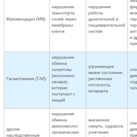
ле
нарушение
нарушение
фе
транспорта
работы
воз
Муковисцидоз (МВ)
солей через
дыхательной и
тар
мембраны
пищеварительной
тер
клеток
систем
ант
и д
пр
нарушение
обмена
угрожающее
галактозы
спе
жизни состояние,
(молочного
дие
Галактоземия (ГАЛ)
умственная
сахара),
со
отсталость,
которая
гал
катаракта
поступает с
пищей
нарушения
обмена
внезапная
спе
аминокислот,
смерть, судороги,
другие
дие
органические
угнетение
наследственные
пр