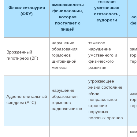
тяжелая
аминокислоты
Фенилкетонурия
умственная
фенилаланин,
(ФКУ)
отсталость,
которая
со
судороги
поступает с
фе
пищей
нарушение
тяжелое
образования
нарушение
зам
Врожденный
гормонов
умственного и
гор
гипотиреоз (ВГ)
щитовидной
физического
тер
железы
развития
угрожающее
жизни состояние
нарушение
и/или
зам
Адреногенитальный
образования
неправильное
гор
синдром (АГС)
гормонов
строение
тер
надпочечников
наружных
половых органов
ком