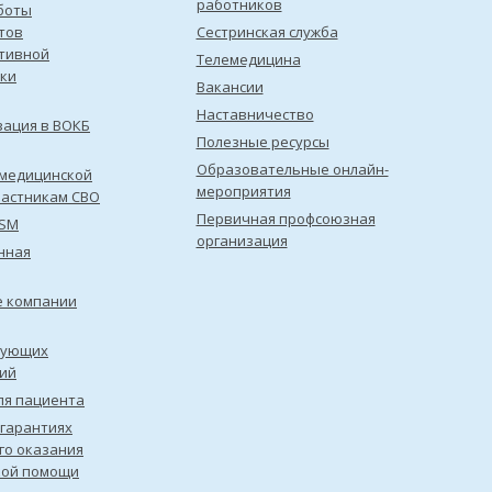
работников
боты
тов
Сестринская служба
тивной
Телемедицина
ки
Вакансии
Наставничество
зация в ВОКБ
Полезные ресурсы
Образовательные онлайн-
медицинской
мероприятия
астникам СВО
Первичная профсоюзная
ISM
организация
нная
е компании
рующих
ий
ля пациента
 гарантиях
го оказания
кой помощи