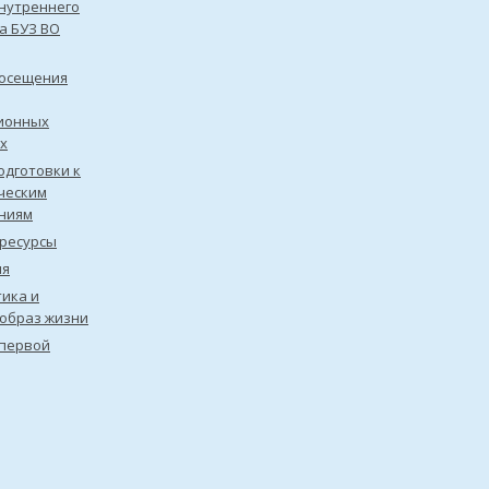
нутреннего
а БУЗ ВО
посещения
ионных
х
одготовки к
ческим
ниям
ресурсы
ия
ика и
образ жизни
первой