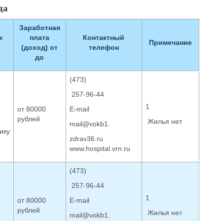
да
Заработная
к
плата
Контактный
Примечание
(доход) от
телефон
до
(473)
257-96-44
1
от 80000
Е-mail
рублей
Жилья нет
mail@vokb1.
ику
zdrav36.ru
www.hospital.vrn.ru
(473)
257-96-44
1
от 80000
Е-mail
рублей
Жилья нет
mail@vokb1.