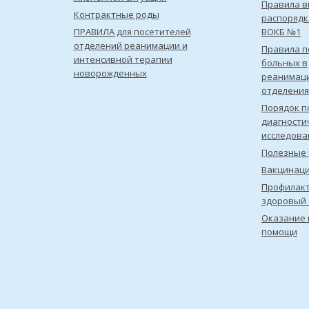
Правила в
Контрактные роды
распорядк
ПРАВИЛА для посетителей
ВОКБ №1
отделений реанимации и
Правила 
интенсивной терапии
больных в
новорожденных
реанимац
отделения
Порядок п
диагности
исследова
Полезные 
Вакцинац
Профилакт
здоровый 
Оказание 
помощи