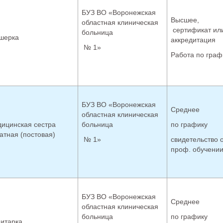
БУЗ ВО «Воронежская
Высшее,
областная клиническая
сертификат ил
больница
шерка
аккредитация
№ 1»
Работа по граф
БУЗ ВО «Воронежская
Среднее
областная клиническая
ицинская сестра
больница
по графику
атная (постовая)
№ 1»
свидетельство 
проф. обучени
БУЗ ВО «Воронежская
Среднее
областная клиническая
больница
по графику
итарка