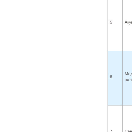
5
Аку
Мед
6
пал
7
Сан