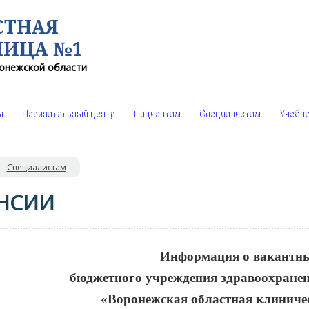
СТНАЯ
НИЦА №1
онежской области
ы
Перинатальный центр
Пациентам
Специалистам
Учебно
Специалистам
НСИИ
Информация о вакантны
бюджетного учреждения здравоохране
«Воронежская областная клиниче