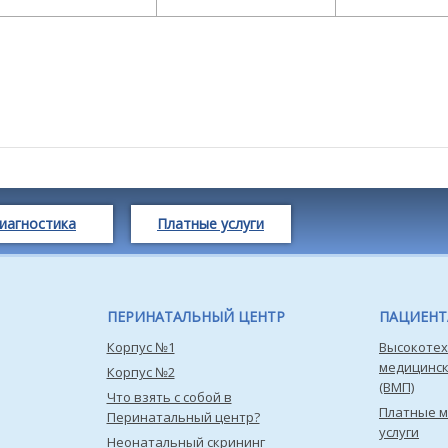
иагностика
Платные услуги
ПЕРИНАТАЛЬНЫЙ ЦЕНТР
ПАЦИЕН
Корпус №1
Высокотех
медицинс
Корпус №2
(ВМП)
Что взять с собой в
Платные 
Перинатальный центр?
услуги
Неонатальный скрининг