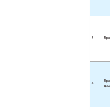
3
Вра
Вра
4
диа