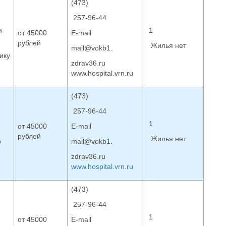
(473)
257-96-44
и
1
от 45000
Е-mail
рублей
Жилья нет
mail@vokb1.
ику
zdrav36.ru
www.hospital.vrn.ru
(473)
257-96-44
1
от 45000
Е-mail
рублей
Жилья нет
о
mail@vokb1.
и
zdrav36.ru
www.hospital.vrn.ru
(473)
257-96-44
1
от 45000
Е-mail