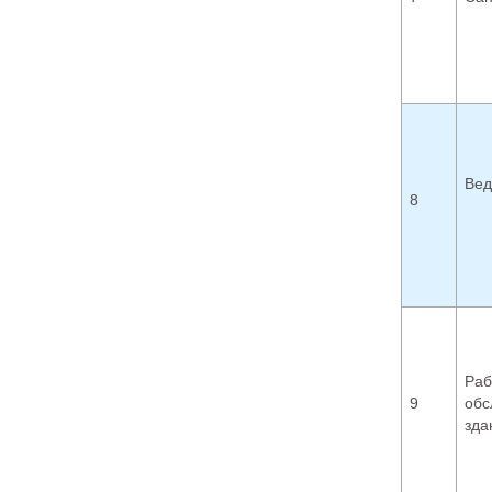
Вед
8
Раб
9
обс
зда