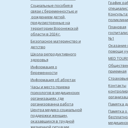
График ра
Социальные пособия в
специалис
связи с беременностью и
Консульта
рождением детей,
поликлини
предусмотренные на
Плановая
территории Воронежской
госпитали
области в 2024 г.
№1
Безопасное материнство и
Оказание 
детство
помощи уч
Школа репродуктивного
MED TOUR
здоровья
Обществе
Информация о
приемная
беременности
Страховы
Информация об абортах
Контакты
Часы и место приема
контроли
психологов в медицинских
организац
организациях, где
организованна работа
Памятка д
Центра медико-социальной
Памятка о
поддержки женщин,
бесплатно
оказавшихся в трудной
медицинс
жизненной ситуации