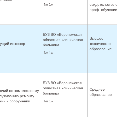
№ 1»
свидетельство 
проф. обучени
БУЗ ВО «Воронежская
Высшее
областная клиническая
ущий инженер
техническое
больница
образование
№ 1»
БУЗ ВО «Воронежская
областная клиническая
Среднее
очий по комплексному
больница
образование
луживанию ремонту
ний и сооружений
№ 1»