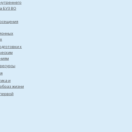
нутреннего
а БУЗ ВО
посещения
ионных
х
одготовки к
ческим
ниям
ресурсы
ия
ика и
образ жизни
первой