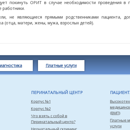
дует покинуть ОРИТ в случае необходимости проведения в 
е работники.
ели, не являющиеся прямыми родственниками пациента, д
а (отца, матери, жены, мужа, взрослых детей).
иагностика
Платные услуги
ПЕРИНАТАЛЬНЫЙ ЦЕНТР
ПАЦИЕН
Корпус №1
Высокотех
медицинс
Корпус №2
(ВМП)
Что взять с собой в
Платные 
Перинатальный центр?
услуги
Неонатальный скрининг