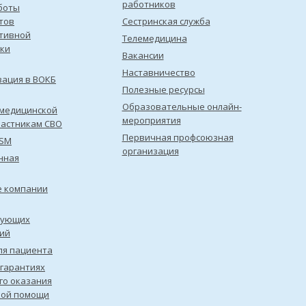
работников
боты
тов
Сестринская служба
тивной
Телемедицина
ки
Вакансии
Наставничество
зация в ВОКБ
Полезные ресурсы
Образовательные онлайн-
медицинской
мероприятия
астникам СВО
Первичная профсоюзная
ISM
организация
нная
е компании
рующих
ий
ля пациента
 гарантиях
го оказания
кой помощи