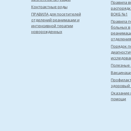
Правила в
Контрактные роды
распорядк
ПРАВИЛА для посетителей
ВОКБ №1
отделений реанимации и
Правила 
интенсивной терапии
больных в
новорожденных
реанимац
отделения
Порядок п
диагности
исследова
Полезные 
Вакцинац
Профилакт
здоровый 
Оказание 
помощи