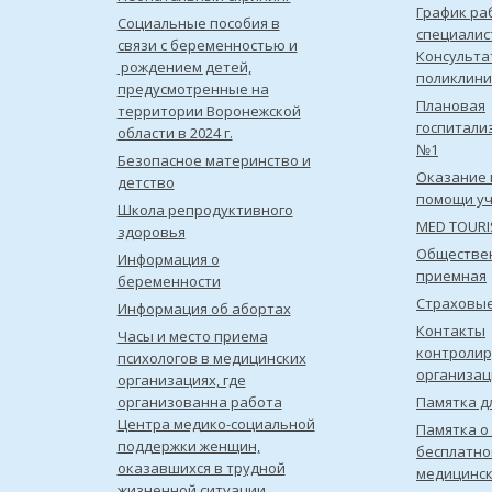
График ра
Социальные пособия в
специалис
связи с беременностью и
Консульта
рождением детей,
поликлини
предусмотренные на
Плановая
территории Воронежской
госпитали
области в 2024 г.
№1
Безопасное материнство и
Оказание 
детство
помощи уч
Школа репродуктивного
MED TOUR
здоровья
Обществе
Информация о
приемная
беременности
Страховы
Информация об абортах
Контакты
Часы и место приема
контроли
психологов в медицинских
организац
организациях, где
организованна работа
Памятка д
Центра медико-социальной
Памятка о
поддержки женщин,
бесплатно
оказавшихся в трудной
медицинс
жизненной ситуации