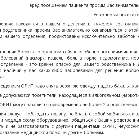
Перед посещением пациента просим Вас внимательн
Уважаемый посетите
венник находится в нашем отделении в тяжелом состоянии
 родственника просим Вас внимательно ознакомиться с этой
м нашего отделения, продиктованы исключительно заботой 
твенник болен, его организм сейчас особенно восприимчив к ин
аболеваний (насморк, кашель, боль в горле, недомогание, по
 отделение - это крайне опасно для Вашего родственника и 
о наличии у Вас каких-либо заболеваний для решения вопр
а.
сещением ОРИТ надо снять верхнюю одежду, надеть бахилы, хал
е допускаются посетители, находящиеся в алкогольном (наркот
 ОРИТ могут находится одновременно не более 2-х родственнико
нии следует соблюдать тишину, не брать с собой мобильных и э
 и медицинскому оборудованию, общаться с Вашим родственни
ть и не разговаривать с другими пациентами ОРИТ, неукосни
 оказание медицинской помощи другим больным.