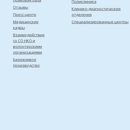
правовая база
Поликлиника
Отзывы
Клинико-диагностические
Пресс-центр
отделения
Медицинские
Специализированные центры
кадры
Взаимодействие
со СО НКО и
волонтерскими
организациями
Бережливое
производство