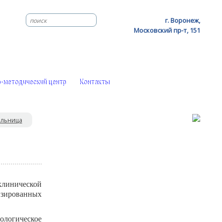
г. Воронеж,
Московский пр-т, 151
-методический центр
Контакты
льница
клинической
зированных
логическое