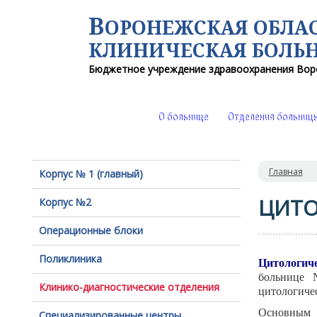
В
ОРОНЕЖСКАЯ ОБЛА
КЛИНИЧЕСКАЯ
БОЛЬ
Бюджетное учреждение здравоохранения
Вор
О больнице
Отделения больниц
Главная
Корпус № 1 (главный)
ЦИТО
Корпус №2
Операционные блоки
Поликлиника
Цитологиче
больниц
Клинико-диагностические отделения
цитологиче
Основным 
Специализированные центры