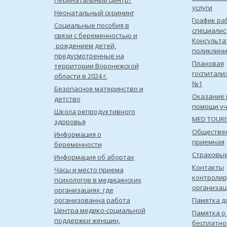
Перинатальный центр?
услуги
Неонатальный скрининг
График ра
Социальные пособия в
специалис
связи с беременностью и
Консульта
рождением детей,
поликлини
предусмотренные на
Плановая
территории Воронежской
госпитали
области в 2024 г.
№1
Безопасное материнство и
Оказание 
детство
помощи уч
Школа репродуктивного
MED TOUR
здоровья
Обществе
Информация о
приемная
беременности
Страховы
Информация об абортах
Контакты
Часы и место приема
контроли
психологов в медицинских
организац
организациях, где
организованна работа
Памятка д
Центра медико-социальной
Памятка о
поддержки женщин,
бесплатно