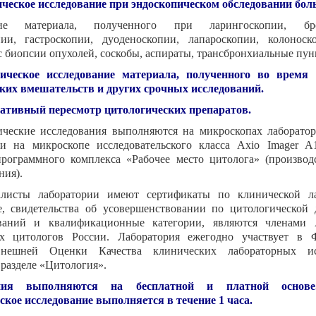
ическое исследование при эндоскопическом обследовании бол
ние материала, полученного при ларингоскопии, бро
пии, гастроскопии, дуоденоскопии, лапароскопии, колонос
с биопсии опухолей, соскобы, аспираты, трансбронхиальные пунк
гическое исследование материала, полученного во время 
ких вмешательств и других срочных исследований.
тативный пересмотр цитологических препаратов.
ческие исследования выполняются на микроскопах лаборатор
 и на микроскопе исследовательского класса Axio Imager A
программного комплекса «Рабочее место цитолога» (произво
ния).
алисты лаборатории имеют сертификаты по клинической ла
е, свидетельства об усовершенствовании по цитологической 
ований и квалификационные категории, являются членами 
х цитологов России. Лаборатория ежегодно участвует в 
нешней Оценки Качества клинических лабораторных ис
разделе «Цитология».
ания выполняются на бесплатной и платной основе
ское исследование выполняется в течение 1 часа.