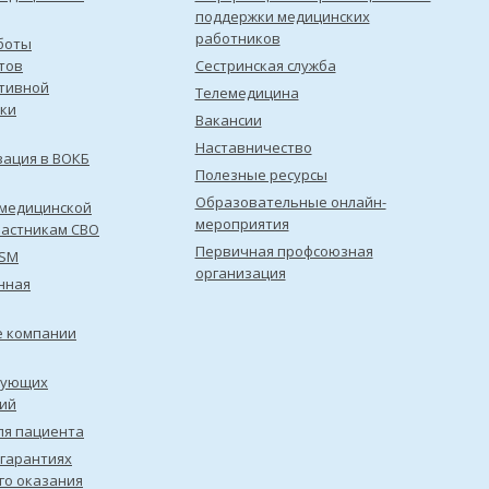
поддержки медицинских
работников
боты
тов
Сестринская служба
тивной
Телемедицина
ки
Вакансии
Наставничество
зация в ВОКБ
Полезные ресурсы
Образовательные онлайн-
медицинской
мероприятия
астникам СВО
Первичная профсоюзная
ISM
организация
нная
е компании
рующих
ий
ля пациента
 гарантиях
го оказания