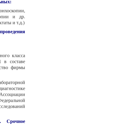
ьных:
нхоскопии,
копии и др.
таты и т.д.)
проведения
ного класса
1 в составе
дство фирмы
бораторной
диагностике
Ассоциации
Федеральной
следований
. Срочное