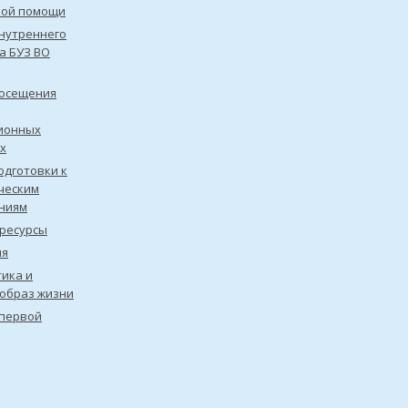
кой помощи
нутреннего
а БУЗ ВО
посещения
ионных
х
одготовки к
ческим
ниям
ресурсы
ия
ика и
образ жизни
первой