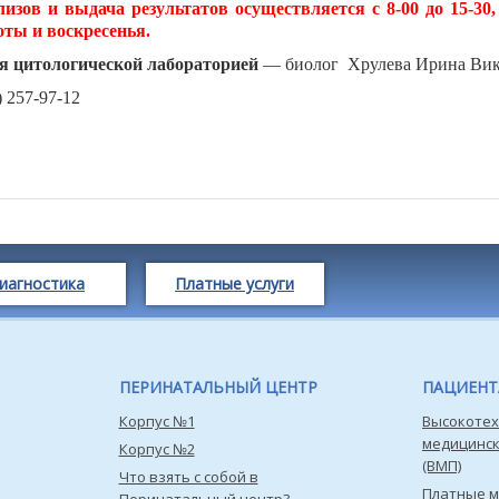
изов и выдача результатов осуществляется с 8-00 до 15-30,
оты и воскресенья.
 цитологической лабораторией
— биолог Хрулева Ирина Вик
) 257-97-12
иагностика
Платные услуги
ПЕРИНАТАЛЬНЫЙ ЦЕНТР
ПАЦИЕН
Корпус №1
Высокотех
медицинс
Корпус №2
(ВМП)
Что взять с собой в
Платные 