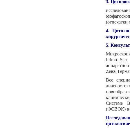
3. Цитолог
исследова
эзофагоско
(отпечатки 
4. Цитоло
хирургичес
5. Консуль
Микроскопи
Primo Star
аппаратно-
Zeiss, Герма
Все специ
диагностик
новообраз
клинически
Системе В
(ФСВОК) в 
Исследов
цитологиче