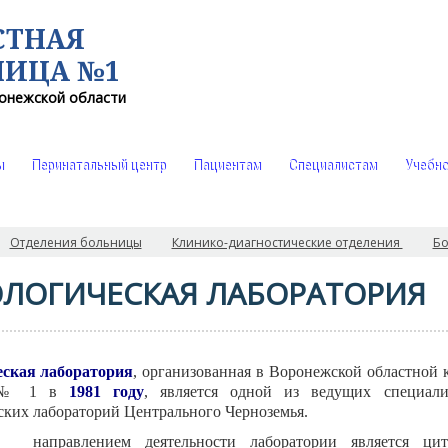
СТНАЯ
НИЦА №1
онежской области
ы
Перинатальный центр
Пациентам
Специалистам
Учебно
Отделения больницы
Клинико-диагностические отделения
Бо
ЛОГИЧЕСКАЯ ЛАБОРАТОРИЯ
ская лаборатория
, организованная в Воронежской областной 
е № 1 в
1981 году
, является одной из ведущих специали
ских лабораторий Центрального Черноземья.
направлением деятельности лаборатории является цито