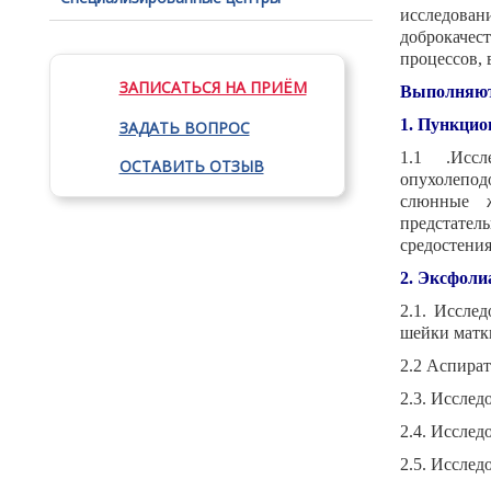
исследова
доброкаче
процессов, 
ЗАПИСАТЬСЯ НА ПРИЁМ
Выполняют
1. Пункцио
ЗАДАТЬ ВОПРОС
1.1 .Иссл
ОСТАВИТЬ ОТЗЫВ
опухолепод
слюнные ж
предстател
средостения
2. Эксфоли
2.1. Иссле
шейки матки
2.2 Аспират
2.3. Исслед
2.4. Исслед
2.5. Исслед