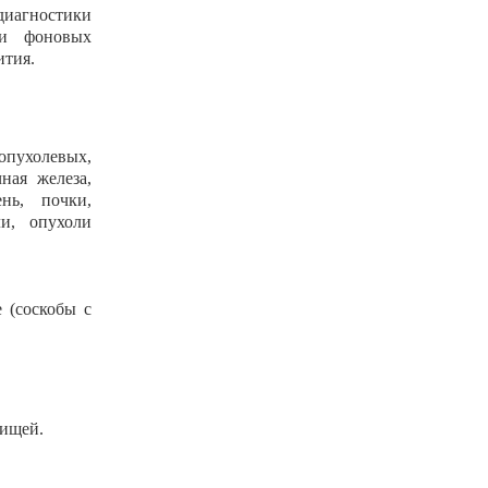
иагностики
ии фоновых
ития.
пухолевых,
ная железа,
нь, почки,
ли, опухоли
 (соскобы с
вищей.