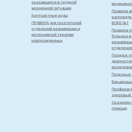
оказавшихся в трудной
медицинс
жизненной ситуации
Правила в
Контрактные роды
распорядк
ПРАВИЛА для посетителей
ВОКБ №1
отделений реанимации и
Правила 
интенсивной терапии
больных в
новорожденных
реанимац
отделения
Порядок п
диагности
исследова
Полезные 
Вакцинац
Профилакт
здоровый 
Оказание 
помощи