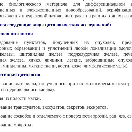
ние биологического материала для дифференциальной д
ственных и злокачественных новообразований, верификац
выявления предраковой патологии и рака на ранних этапах разв
ся следующие виды цитологических исследований:
нная цитология
едование пунктатов, полученных из опухолей, предо
обных образований и уплотнений любой локализации (молоч
елезы, щитовидная железа, поджелудочная железа, пече
ьная железа, яичко, яичники, легкие, забрюшинные опухо
, миндалины, мягкие ткани, кости, кожа, лимфатические узлы).
ативная цитология
дование материала, полученного при гинекологическом осмотре
 и цервикального канала).
ы из полости матки.
ование транссудатов, экссудатов, секретов, экскретов.
ование соскобов и отделяемого с поверхности эрозий, ран, язв, с
ование мокроты.