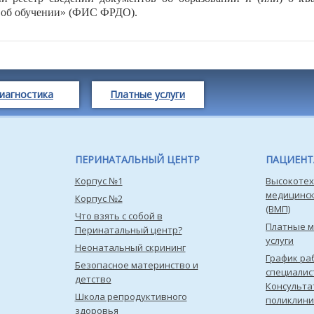
 об обучении» (ФИС ФРДО).
иагностика
Платные услуги
ПЕРИНАТАЛЬНЫЙ ЦЕНТР
ПАЦИЕН
Корпус №1
Высокотех
медицинс
Корпус №2
(ВМП)
Что взять с собой в
Платные 
Перинатальный центр?
услуги
Неонатальный скрининг
График ра
Безопасное материнство и
специалис
детство
Консульта
Школа репродуктивного
поликлини
здоровья