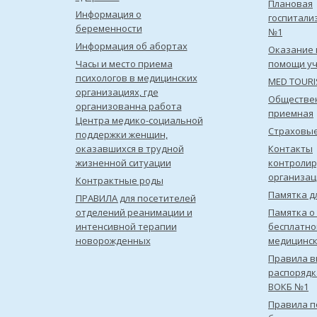
Плановая
Информация о
госпитали
беременности
№1
Информация об абортах
Оказание 
Часы и место приема
помощи уч
психологов в медицинских
MED TOUR
организациях, где
Обществе
организованна работа
приемная
Центра медико-социальной
Страховы
поддержки женщин,
оказавшихся в трудной
Контакты
жизненной ситуации
контроли
организац
Контрактные роды
Памятка д
ПРАВИЛА для посетителей
отделений реанимации и
Памятка о
интенсивной терапии
бесплатно
новорожденных
медицинс
Правила в
распорядк
ВОКБ №1
Правила 