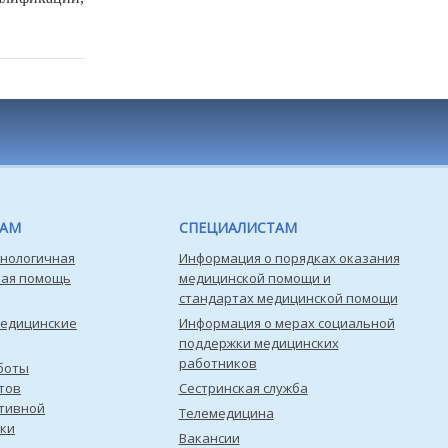
ТАМ
СПЕЦИАЛИСТАМ
нологичная
Информация о порядках оказания
кая помощь
медицинской помощи и
стандартах медицинской помощи
медицинские
Информация о мерах социальной
поддержки медицинских
работников
боты
тов
Сестринская служба
тивной
Телемедицина
ки
Вакансии