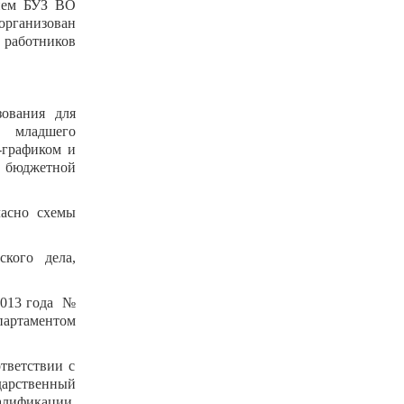
нием БУЗ ВО
организован
 работников
зования для
 младшего
-графиком и
а бюджетной
ласно схемы
кого дела,
2013 года №
партаментом
тветствии с
дарственный
алификации,