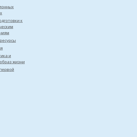
ионных
х
одготовки к
ческим
ниям
ресурсы
ия
ика и
образ жизни
первой