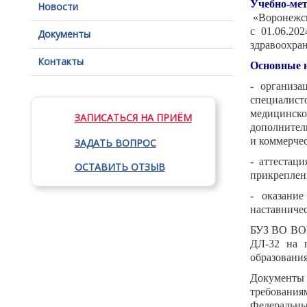
Учебно-ме
Новости
«Воронежск
с 01.06.20
Документы
здравоохран
Контакты
Основные 
- организа
специали
медицинско
ЗАПИСАТЬСЯ НА ПРИЁМ
дополнител
и коммерчес
ЗАДАТЬ ВОПРОС
- аттестац
ОСТАВИТЬ ОТЗЫВ
прикреплени
- оказани
наставниче
БУЗ ВО ВОК
ДЛ-32 на п
образовани
Документы 
требования
Федеральны