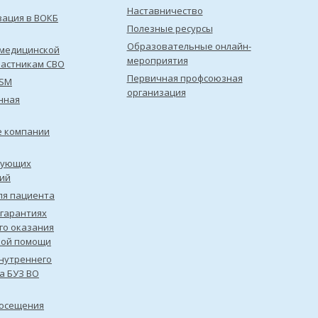
Наставничество
зация в ВОКБ
Полезные ресурсы
Образовательные онлайн-
медицинской
мероприятия
астникам СВО
Первичная профсоюзная
ISM
организация
нная
е компании
рующих
ий
ля пациента
 гарантиях
го оказания
кой помощи
нутреннего
а БУЗ ВО
посещения