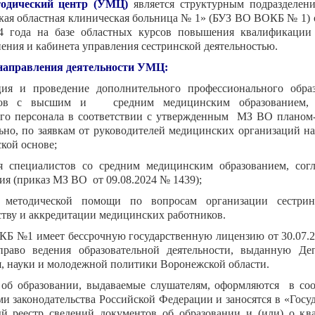
тодический центр (УМЦ)
является структурным подразделе
ая областная клиническая больница № 1» (БУЗ ВО ВОКБ № 1) 
24 года на базе областных курсов повышения квалификации
ения и кабинета управления сестринской деятельностью.
направления деятельности УМЦ:
ция и проведение дополнительного профессионального обра
стов с высшим и средним медицинским образованием,
го персонала в соответствии с утвержденным МЗ ВО планом
ьно, по заявкам от руководителей медицинских организаций н
кой основе;
ия специалистов со средним медицинским образованием, сог
я (приказ МЗ ВО от 09.08.2024 № 1439);
е методической помощи по вопросам организации сестринс
ству и аккредитации медицинских работников.
Б №1 имеет бессрочную государственную лицензию от 30.07.
раво ведения образовательной деятельности, выданную Де
я, науки и молодежной политики Воронежской области.
об образовании, выдаваемые слушателям, оформляются в соо
ми законодательства Российской Федерации и заносятся в «Госу
й реестр сведений документов об образовании и (или) о кв