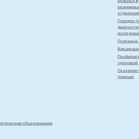
больных в
реанимац
отделения
Порядок п
диагности
исследова
Полезные 
Вакцинац
Профилакт
здоровый 
Оказание 
помощи
евтическим образованием