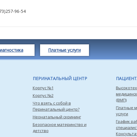
73)257-96-54
иагностика
Платные услуги
ПЕРИНАТАЛЬНЫЙ ЦЕНТР
ПАЦИЕН
Корпус №1
Высокотех
медицинс
Корпус №2
(ВМП)
Что взять с собой в
Платные 
Перинатальный центр?
услуги
Неонатальный скрининг
График ра
Безопасное материнство и
специалис
детство
Консульта