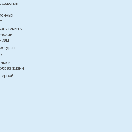
посещения
ионных
х
одготовки к
ческим
ниям
ресурсы
ия
ика и
образ жизни
первой