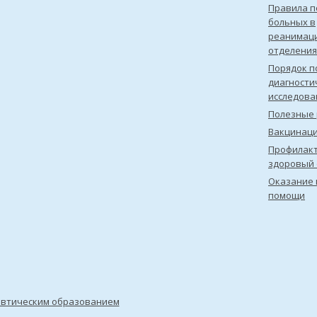
Правила 
больных в
реанимац
отделения
Порядок п
диагности
исследова
Полезные 
Вакцинац
Профилакт
здоровый 
Оказание 
помощи
евтическим образованием