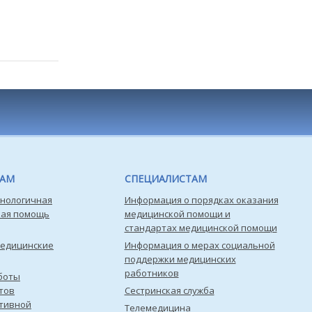
ТАМ
СПЕЦИАЛИСТАМ
нологичная
Информация о порядках оказания
кая помощь
медицинской помощи и
стандартах медицинской помощи
медицинские
Информация о мерах социальной
поддержки медицинских
работников
боты
тов
Сестринская служба
тивной
Телемедицина