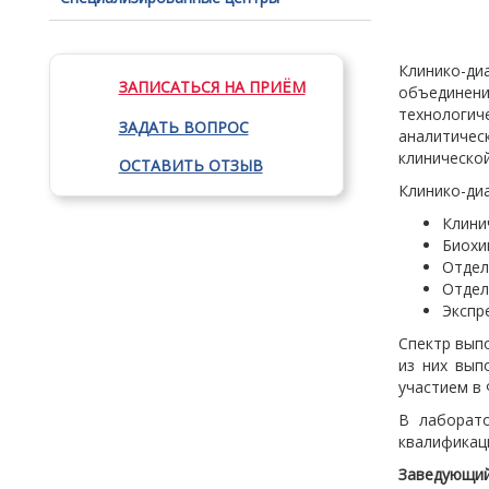
Клинико-ди
ЗАПИСАТЬСЯ НА ПРИЁМ
объединен
технологи
ЗАДАТЬ ВОПРОС
аналитичес
клиническо
ОСТАВИТЬ ОТЗЫВ
Клинико-диа
Клини
Биохи
Отдел
Отдел
Экспр
Спектр вып
из них вып
участием в
В лаборат
квалификац
Заведующ