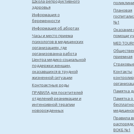
Школа репродуктивного
поликлини
здоровья
Плановая
Информация о
госпитали
беременности
№1
Информация об абортах
Оказание 
Часы и место приема
помощи уч
психологов в медицинских
MED TOUR
организациях, где
Обществе
организованна работа
приемная
Центра медико-социальной
Страховы
поддержки женщин,
оказавшихся в трудной
Контакты
жизненной ситуации
контроли
организац
Контрактные роды
Памятка д
ПРАВИЛА для посетителей
отделений реанимации и
Памятка о
интенсивной терапии
бесплатно
новорожденных
медицинс
Правила в
распорядк
ВОКБ №1