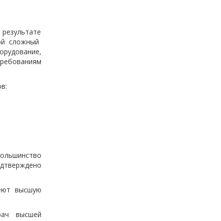
 результате
ой сложный
рудование,
требованиям
в:
большинство
одтверждено
еют высшую
рач высшей