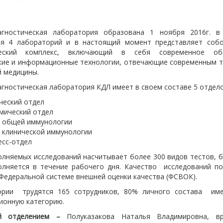
агностическая лаборатория образована 1 ноября 2016г. в
ия 4 лабораторий и в настоящий момент представляет соб
ческий комплекс, включающий в себя современное обо
кие и информационные технологии, отвечающие современным 
й медицины.
гностическая лаборатория КДЛ имеет в своем составе 5 отдело
ческий отдел
мический отдел
 общей иммунологии
 клинической иммунологии
есс-отдел
олняемых исследований насчитывает более 300 видов тестов, 
олняется в течение рабочего дня. Качество исследований п
 Федеральной системе внешней оценки качества (ФСВОК).
ории трудятся 165 сотрудников, 80% личного состава им
ионную категорию.
ий отделением –
Полуказакова Наталья Владимировна, в