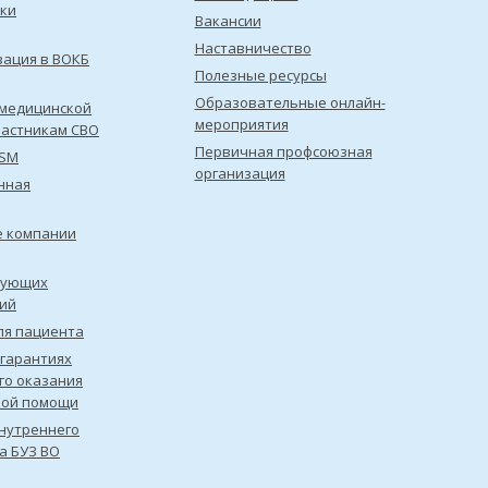
ки
Вакансии
Наставничество
зация в ВОКБ
Полезные ресурсы
Образовательные онлайн-
медицинской
мероприятия
астникам СВО
Первичная профсоюзная
ISM
организация
нная
е компании
рующих
ий
ля пациента
 гарантиях
го оказания
кой помощи
нутреннего
а БУЗ ВО