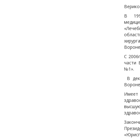
Верико
В 199
медици
«Лечеб
област
хирург
Вороне
С 2006
части 
№1».
В дек
Вороне
Имеет
здраво
высшу
здраво
Законч
Прези
«Юрисп