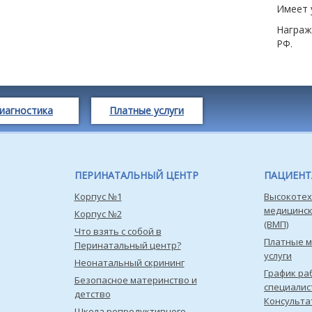
Имеет 
Награж
РФ.
иагностика
Платные услуги
ПЕРИНАТАЛЬНЫЙ ЦЕНТР
ПАЦИЕН
Корпус №1
Высокотех
медицинс
Корпус №2
(ВМП)
Что взять с собой в
Платные 
Перинатальный центр?
услуги
Неонатальный скрининг
График ра
Безопасное материнство и
специалис
детство
Консульта
Школа репродуктивного