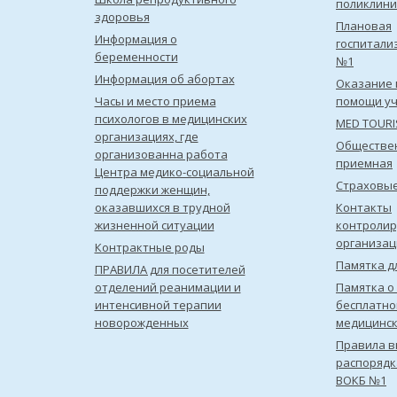
поликлини
здоровья
Плановая
Информация о
госпитали
беременности
№1
Информация об абортах
Оказание 
Часы и место приема
помощи уч
психологов в медицинских
MED TOUR
организациях, где
Обществе
организованна работа
приемная
Центра медико-социальной
Страховы
поддержки женщин,
оказавшихся в трудной
Контакты
жизненной ситуации
контроли
организац
Контрактные роды
Памятка д
ПРАВИЛА для посетителей
отделений реанимации и
Памятка о
интенсивной терапии
бесплатно
новорожденных
медицинс
Правила в
распорядк
ВОКБ №1