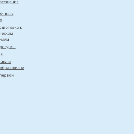
посещения
ионных
х
одготовки к
ческим
ниям
ресурсы
ия
ика и
образ жизни
первой