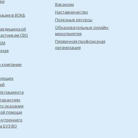
ки
Вакансии
Наставничество
зация в ВОКБ
Полезные ресурсы
Образовательные онлайн-
медицинской
мероприятия
астникам СВО
Первичная профсоюзная
ISM
организация
нная
е компании
рующих
ий
ля пациента
 гарантиях
го оказания
кой помощи
нутреннего
а БУЗ ВО