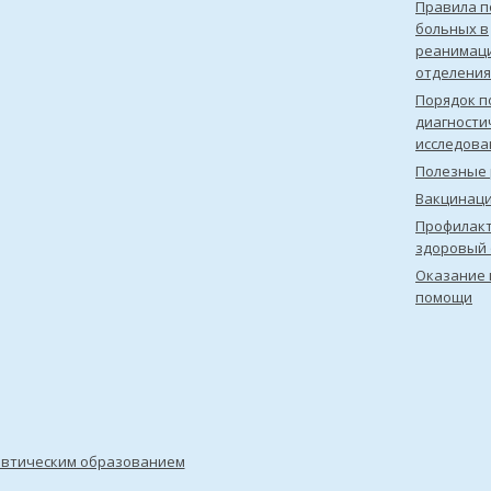
Правила 
больных в
реанимац
отделения
Порядок п
диагности
исследова
Полезные 
Вакцинац
Профилакт
здоровый 
Оказание 
помощи
евтическим образованием