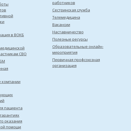
работников
боты
тов
Сестринская служба
тивной
Телемедицина
ки
Вакансии
Наставничество
зация в ВОКБ
Полезные ресурсы
Образовательные онлайн-
медицинской
мероприятия
астникам СВО
Первичная профсоюзная
ISM
организация
нная
е компании
рующих
ий
ля пациента
 гарантиях
го оказания
кой помощи