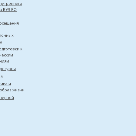
нутреннего
а БУЗ ВО
посещения
ионных
х
одготовки к
ческим
ниям
ресурсы
ия
ика и
образ жизни
первой