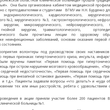
ронежской областной клинической больницы» прошла традици
вья!». Она была организована кабинетом медицинской профил
но с преподавателями и студентами ВГМУ им Н.Н. Бурденко дл
: эндокринологического, кардиологического, хирургич
кого №2, хирургического №3, гастроэнтерологического, нефрол
 хирургии, микрохирургического, нейрохирургического, 
, гнойной хирургии, травматологического, ортопеди
гического были прочитаны лекции по здоровому обр
ке неинфекционных заболеваний, основам оказания первой
 состояниях.
оприятия волонтеры под руководством своих наставников
о первых признаках гипертонического криза, инсульта, инфарк
были вручены памятки: «Первая помощь при гипертоническ
мощь при остром нарушении мозгового кровообращения», «Пе
 сердечной недостаточности», «Первая помощь при сердечном
мощь при внезапной остановке дыхания», «Первая помощь при
 и т.д.». Пациенты задавали вопросы «что делать?» и «куда о
новении тех или иных расстройств, ребята с удовольствием 
роведения в акции приняли участие более 200 пациентов 
клинической больницы №1.