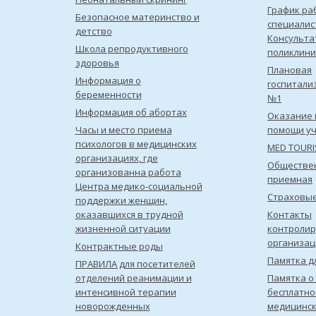
График ра
Безопасное материнство и
специалис
детство
Консульта
Школа репродуктивного
поликлини
здоровья
Плановая
Информация о
госпитали
беременности
№1
Информация об абортах
Оказание 
Часы и место приема
помощи уч
психологов в медицинских
MED TOUR
организациях, где
Обществе
организованна работа
приемная
Центра медико-социальной
Страховы
поддержки женщин,
оказавшихся в трудной
Контакты
жизненной ситуации
контроли
организац
Контрактные роды
Памятка д
ПРАВИЛА для посетителей
отделений реанимации и
Памятка о
интенсивной терапии
бесплатно
новорожденных
медицинс