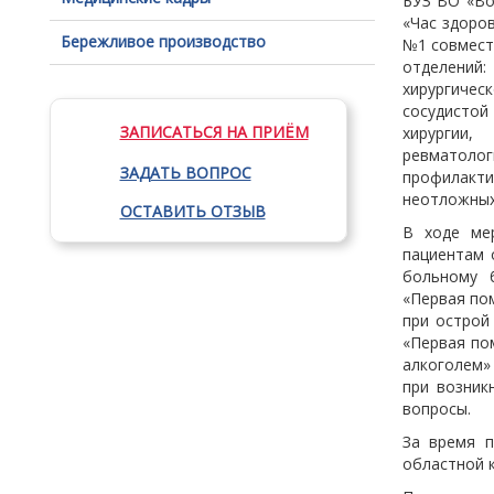
БУЗ ВО «Во
«Час здоро
Бережливое производство
№1 совмест
отделений
хирургичес
сосудистой
ЗАПИСАТЬСЯ НА ПРИЁМ
хирургии
ревматоло
ЗАДАТЬ ВОПРОС
профилакти
неотложных
ОСТАВИТЬ ОТЗЫВ
В ходе мер
пациентам 
больному 
«Первая по
при острой
«Первая по
алкоголем»
при возник
вопросы.
За время п
областной 