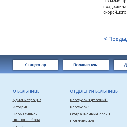
По мимо пр
поздравил
скорейшего
< Преды
Стационар
Поликлиника
Д
О БОЛЬНИЦЕ
ОТДЕЛЕНИЯ БОЛЬНИЦЫ
Администрация
Корпус № 1 (главный)
История
Корпус №2
Нормативно-
Операционные блоки
правовая база
Поликлиника
Отзывы