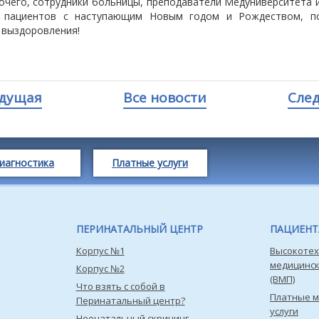
очего, сотрудники больницы, преподаватели Медуниверситета 
и пациентов с наступающим Новым годом и Рождеством, п
 выздоровления!
дущая
Все новости
Сле
иагностика
Платные услуги
ПЕРИНАТАЛЬНЫЙ ЦЕНТР
ПАЦИЕН
Корпус №1
Высокотех
медицинс
Корпус №2
(ВМП)
Что взять с собой в
Платные 
Перинатальный центр?
услуги
Неонатальный скрининг