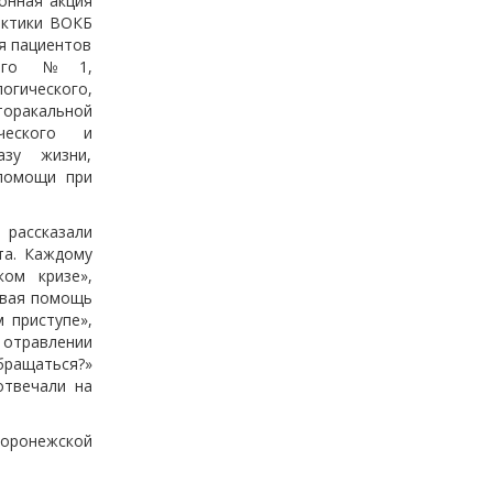
онная акция
актики ВОКБ
я пациентов
еского №1,
огического,
торакальной
ческого и
азу жизни,
 помощи при
 рассказали
та. Каждому
ом кризе»,
рвая помощь
 приступе»,
 отравлении
бращаться?»
отвечали на
Воронежской