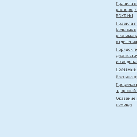
Правила в
распорядк
ВОКБ №1
Правила 
больных в
реанимац
отделения
Порядок п
диагности
исследова
Полезные 
Вакцинац
Профилакт
здоровый 
Оказание 
помощи