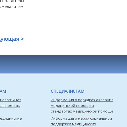
и волонтеры
ожелали им
дующая >
ТАМ
СПЕЦИАЛИСТАМ
нологичная
Информация о порядках оказания
кая помощь
медицинской помощи и
стандартах медицинской помощи
медицинские
Информация о мерах социальной
поддержки медицинских